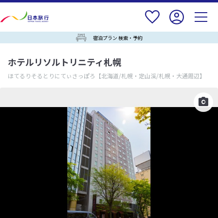
宿泊プラン 検索・予約
ホテルリソルトリニティ札幌
ほてるりそるとりにてぃさっぽろ
【北海道/札幌・定山渓/札幌・大通周辺】