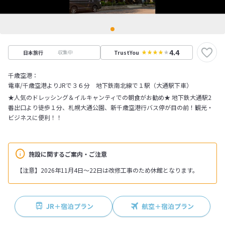
4.4
収集中
日本旅行
TrustYou
千歳空港：
電車/千歳空港よりJRで３６分 地下鉄南北線で１駅（大通駅下車）
★人気のドレッシング＆イルキャンティでの朝食がお勧め★ 地下鉄大通駅2
番出口より徒歩１分、札幌大通公園、新千歳空港行バス停が目の前！観光・
ビジネスに便利！！
施設に関するご案内・ご注意
【注意】2026年11月4日～22日は改修工事のため休館となります。
JR＋宿泊プラン
航空＋宿泊プラン