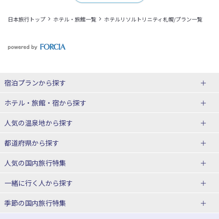
日本旅行トップ
ホテル・旅館一覧
ホテルリソルトリニティ札幌/プラン一覧
宿泊プランから探す
北海道
ホテル・旅館・宿
から探す
東北
北海道ホテル・旅館
人気の温泉地
から探す
青森県
岩手県
北海道
都道府県から探す
宮城県
秋田県
青森県ホテル・旅館
岩手県ホテル・旅館
湯の川温泉(北海道)
定山渓温泉(北海道)
人気の国内旅行特集
山形県
福島県
宮城県ホテル・旅館
秋田県ホテル・旅館
十勝川温泉(北海道)
阿寒湖温泉(北海道)
北海道旅行・ツアー
東京ディズニーリゾート®への旅
ユニバーサル・スタジオ・ジャパ
一緒に行く人
から探す
ンへの旅
関東
山形県ホテル・旅館
福島県ホテル・旅館
洞爺湖温泉(北海道)
川湯温泉(北海道)
東北
一人旅 国内版
家族・子連れ旅行 国内版
季節の国内旅行特集
温泉旅行
日帰り旅行