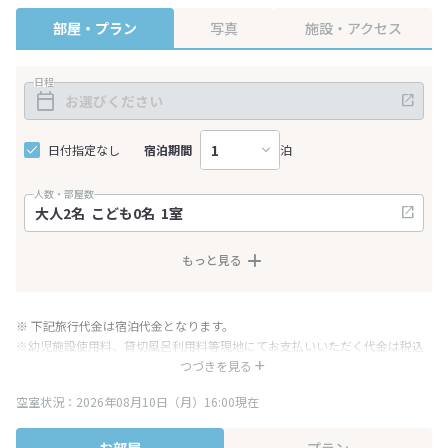
部屋・プラン
写真
施設・アクセス
日程
日付指定なし
宿泊期間
泊
人数・部屋数
もっと見る
※ 下記旅行代金は宿泊代金となります。
※幼児施設使用料、貸切風呂利用料等現地にてお支払いいただく代金は税込
み表記となりますが、消費税増税に伴い代金が一部変更となる場合がござい
つづきを見る
ます。
空室状況：2026年08月10日（月）16:00現在
※表示されている旅行代金・プラン内容は一定時間ごとに更新されます。最
終確認画面でご確認ください。