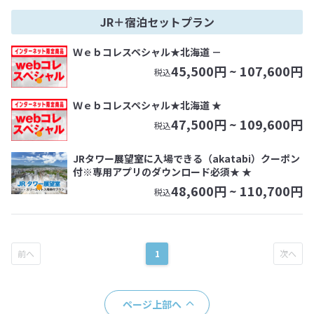
JR＋宿泊セットプラン
Ｗｅｂコレスペシャル★北海道 －
45,500
円 ~
107,600
円
税込
Ｗｅｂコレスペシャル★北海道 ★
47,500
円 ~
109,600
円
税込
JRタワー展望室に入場できる（akatabi）クーポン
付※専用アプリのダウンロード必須★ ★
48,600
円 ~
110,700
円
税込
1
ページ上部へ