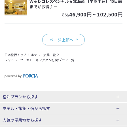
Ｗｅｂコレスペシャル★北海道 【早期申込】45日前
までがお得♪－
46,900
円 ~
102,500
円
税込
ページ上部へ
日本旅行トップ
ホテル・旅館一覧
シャトレーゼ ガトーキングダム札幌/プラン一覧
宿泊プランから探す
北海道
ホテル・旅館・宿
から探す
東北
北海道ホテル・旅館
人気の温泉地
から探す