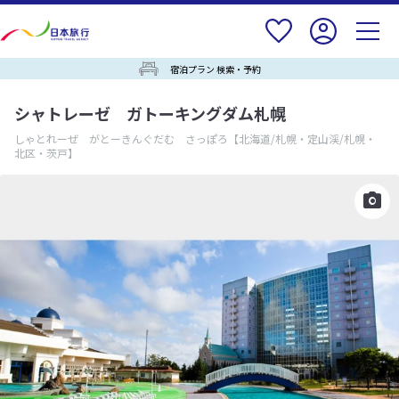
宿泊プラン 検索・予約
シャトレーゼ ガトーキングダム札幌
しゃとれーぜ がとーきんぐだむ さっぽろ
【北海道/札幌・定山渓/札幌・
北区・茨戸】