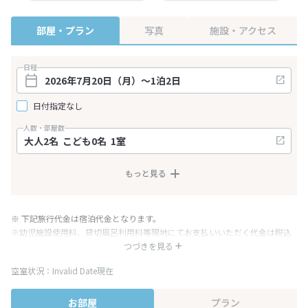
部屋・プラン
写真
施設・アクセス
日程
日付指定なし
人数・部屋数
もっと見る
※ 下記旅行代金は宿泊代金となります。
※幼児施設使用料、貸切風呂利用料等現地にてお支払いいただく代金は税込
み表記となりますが、消費税増税に伴い代金が一部変更となる場合がござい
つづきを見る
ます。
空室状況：Invalid Date現在
※表示されている旅行代金・プラン内容は一定時間ごとに更新されます。最
終確認画面でご確認ください。
お部屋
プラン