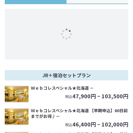
JR＋宿泊セットプラン
Ｗｅｂコレスペシャル★北海道 －
47,900
円 ~
103,500
円
税込
Ｗｅｂコレスペシャル★北海道 【早期申込】60日前
までがお得♪－
46,400
円 ~
102,000
円
税込