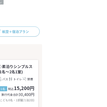
レ
航空＋宿泊プラン
◇素泊りシンプルス
名～2名1室)
バス
トイレ
禁煙
15,200円
1名
税込
30,400
円
旅行代金合計
 こども0名・1部屋/1泊2日)