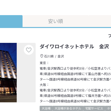
安い順
ダイワロイネットホテル 金沢
石川県
金沢
東京：
電車/金沢駅西口より徒歩約3分／小松空港よりバ
車/県道60号線経由国道8号線にて富山方面へ約1
ター～国道8号線経由県道60号線にて金沢駅方面へ
大阪：
電車/金沢駅西口より徒歩約3分／小松空港よりバ
車/県道60号線経由国道8号線にて福井方面へ約1
ター～国道8号線経由県道60号線にて金沢駅方面へ
大浴場
大浴場があるホテル
宅配サービス
ホ