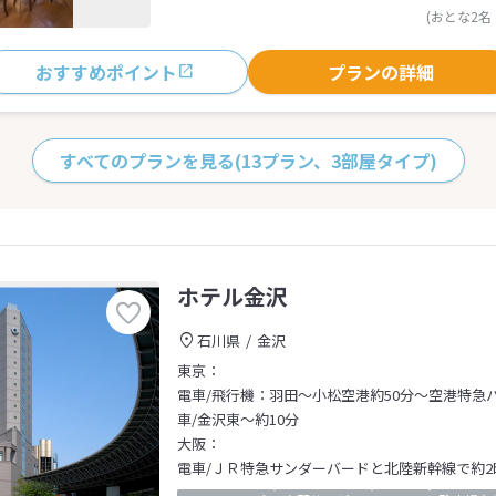
(おとな2名
おすすめポイント
プランの詳細
すべてのプランを見る
(13プラン、3部屋タイプ)
ホテル金沢
石川県
金沢
東京：
電車/飛行機：羽田～小松空港約50分～空港特急
車/金沢東～約10分
大阪：
電車/ＪＲ特急サンダーバードと北陸新幹線で約2