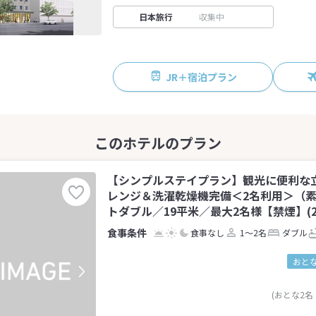
日本旅行
収集中
JR＋宿泊プラン
【シンプルステイプラン】観光に便利な
レンジ＆洗濯乾燥機完備＜2名利用＞（
トダブル／19平米／最大2名様【禁煙】(2
食事なし
1～2名
ダブル
おとな
(おとな2名