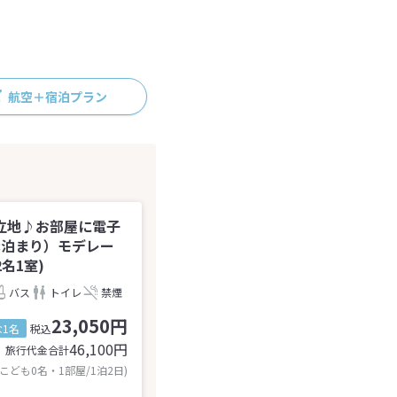
航空＋宿泊プラン
立地♪お部屋に電子
素泊まり）モデレー
名1室)
バス
トイレ
禁煙
23,050円
1名
税込
46,100
円
旅行代金合計
 こども0名・1部屋/1泊2日)