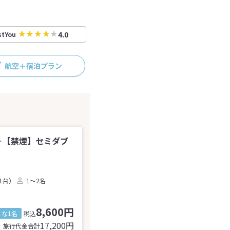
4.0
stYou
航空＋宿泊プラン
－【禁煙】セミダブ
1台）
1～2名
8,600円
とな1名
税込
17,200
円
旅行代金合計