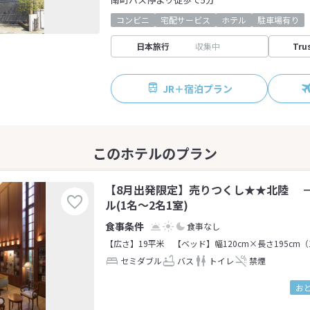
コンビニ
宅配サービス
ホテル
駐車場有り
日本旅行
収集中
Tru
JR＋宿泊プラン
【8月出発限定】売りつくし★★北陸 
ル(1名～2名1室)
食事なし
【広さ】19平米
【ベッド】幅120cm×長さ195cm（
セミダブル
バス
トイレ
禁煙
お