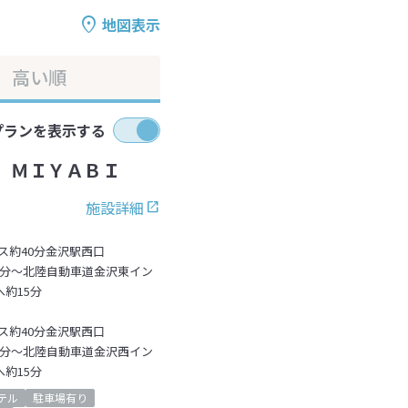
地図表示
高い順
プランを表示する
 ＭＩＹＡＢＩ
施設詳細
ス約40分金沢駅西口
5分～北陸自動車道金沢東イン
約15分
ス約40分金沢駅西口
5分～北陸自動車道金沢西イン
約15分
テル
駐車場有り