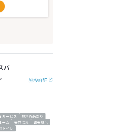
スパ
施設詳細
ド
配サービス
無料WiFiあり
ルーム
天然温泉
露天風呂
用トイレ