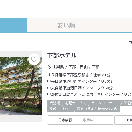
安い順
下部ホテル
山梨県
下部・西山
下部
ＪＲ身延線下部温泉駅より徒歩で1分
中央自動車道甲府南インターより50分
中央自動車道河口湖インターより60分
中部横断自動車道下部温泉・早川インターより5
大浴場
宅配サービス
ゲームコーナー
天然温
旅館
サウナ
最寄り駅より徒歩5分以内
日本旅行
収集中
Tru