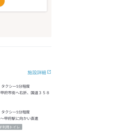
施設詳細
・タクシー5分程度
～甲府市街へ右折、国道３５８
、タクシー5分程度
C～甲府駅に向かい直進
す利用トイレ