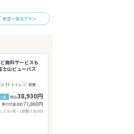
航空＋宿泊プラン
など無料サービスも
富士山ビューバス
バス
トイレ
禁煙
38,930円
1名
税込
77,860
円
旅行代金合計
 こども0名・1部屋/1泊2日)