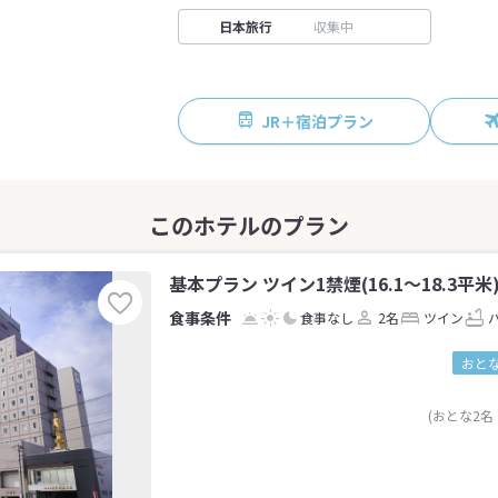
日本旅行
収集中
JR＋宿泊プラン
基本プラン ツイン1禁煙(16.1～18.3平米)
食事なし
2名
ツイン
おとな
(おとな2名