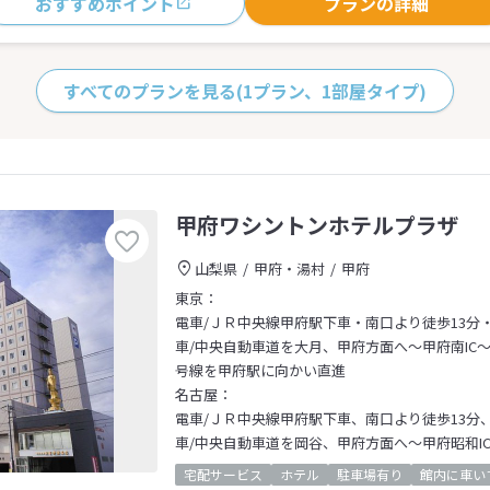
おすすめポイント
プランの詳細
すべてのプランを見る
(1プラン、1部屋タイプ)
甲府ワシントンホテルプラザ
山梨県
甲府・湯村
甲府
東京：
電車/ＪＲ中央線甲府駅下車・南口より徒歩13分
車/中央自動車道を大月、甲府方面へ～甲府南IC
号線を甲府駅に向かい直進
名古屋：
電車/ＪＲ中央線甲府駅下車、南口より徒歩13分
車/中央自動車道を岡谷、甲府方面へ～甲府昭和I
宅配サービス
ホテル
駐車場有り
館内に車い