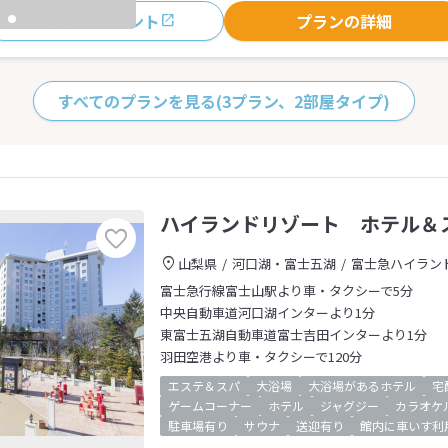
おすすめポイント
プランの詳細
すべてのプランを見る
(3プラン、2部屋タイプ)
ハイランドリゾート ホテル＆
山梨県
河口湖・富士五湖
富士急ハイラン
富士急行線富士山駅より車・タクシーで5分
中央自動車道河口湖インターより1分
東富士五湖自動車道富士吉田インターより1分
羽田空港より車・タクシーで120分
エステ＆スパ
大浴場
大浴場があるホテル
宅
ゲームコーナー
ホテル
ジャグジー
カラオケ
駐車場有り
サウナ
送迎有り
館内に車いす利