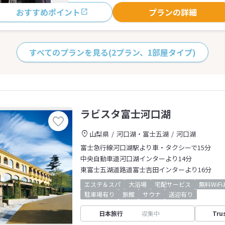
おすすめポイント
プランの詳細
すべてのプランを見る
(2プラン、1部屋タイプ)
ラビスタ富士河口湖
山梨県
河口湖・富士五湖
河口湖
富士急行線河口湖駅より車・タクシーで15分
中央自動車道河口湖インターより14分
東富士五湖道路道富士吉田インターより16分
エステ＆スパ
大浴場
宅配サービス
無料WiF
駐車場有り
旅館
サウナ
送迎有り
日本旅行
収集中
Tru