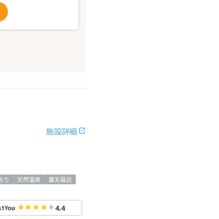
施設詳細
iあり
天然温泉
露天風呂
4.4
stYou