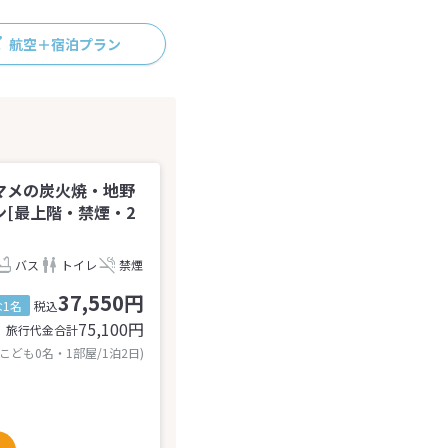
航空＋宿泊プラン
マメの炭火焼・地野
[最上階・禁煙・2
バス
トイレ
禁煙
37,550円
1名
税込
75,100
円
旅行代金合計
 こども0名・1部屋/1泊2日)