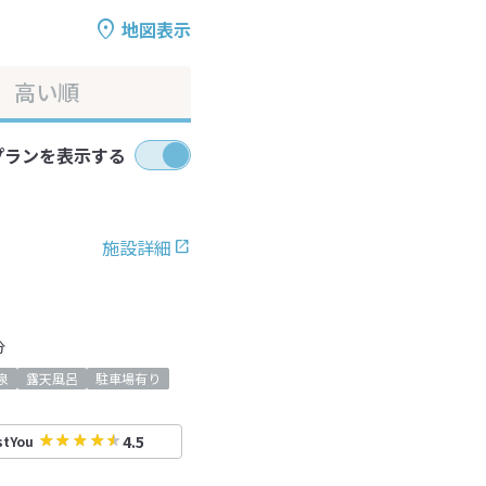
地図表示
高い順
プランを表示する
施設詳細
分
泉
露天風呂
駐車場有り
4.5
stYou