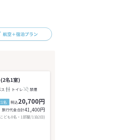
航空＋宿泊プラン
(2名1室)
バス
トイレ
禁煙
20,700円
1名
税込
41,400
円
旅行代金合計
 こども0名・1部屋/1泊2日)