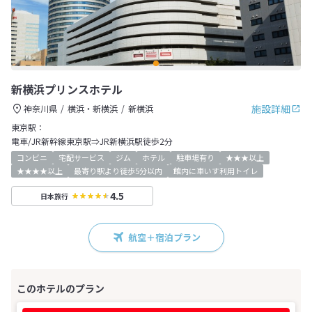
新横浜プリンスホテル
施設詳細
神奈川県
横浜・新横浜
新横浜
東京駅：
電車/JR新幹線東京駅⇒JR新横浜駅徒歩2分
コンビニ
宅配サービス
ジム
ホテル
駐車場有り
★★★以上
★★★★以上
最寄り駅より徒歩5分以内
館内に車いす利用トイレ
4.5
日本旅行
航空＋宿泊プラン