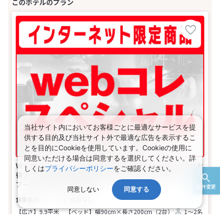
当社サイト内においてお客様ごとに最適なサービスを提
供する目的及び当社サイト外で最適な広告を表示するこ
とを目的にCookieを使用しています。Cookieの使用に
同意いただける場合は同意するを選択してください。詳
Ｗｅｂコレスペシャル★首都圏 【早期申込】90日前までがお
しくは
プライバシーポリシー
をご確認ください。
得♪ご宿泊者全員に朝食をご用意★【禁煙】洋室（シャワー
ブース付）(1名～2名1室)
条件変更
同意しない
同意する
食事なし
【広さ】9.9平米
【ベッド】幅90cm×長さ200cm（2台）
1～2名