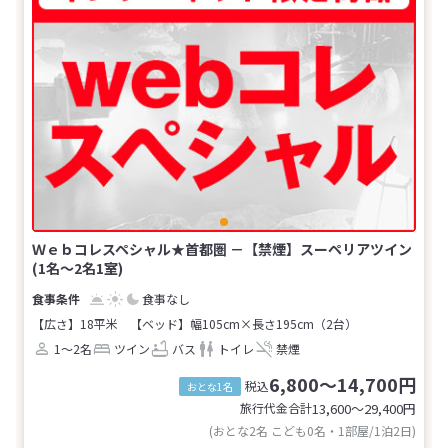
Ｗｅｂコレスペシャル★首都圏 －【禁煙】スーペリアツイン
(1名～2名1室)
食事なし
【広さ】18平米
【ベッド】幅105cm×長さ195cm（2台）
1～2名
ツイン
バス
トイレ
禁煙
6,800～14,700円
税込
おとな1名
旅行代金合計
13,600〜29,400
円
(おとな2名 こども0名・1部屋/1泊2日)