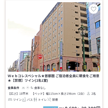
Ｗｅｂコレスペシャル★首都圏 ご宿泊者全員に朝食をご用意
★【禁煙】ツイン(2名1室)
食事なし
【広さ】18平米
【ベッド】幅115cm×長さ196cm（2台）
2名
ツイン
バス
トイレ
禁煙