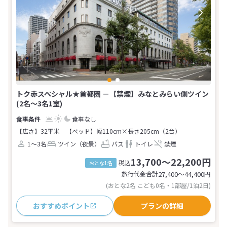
トク赤スペシャル★首都圏 －【禁煙】みなとみらい側ツイン
(2名～3名1室)
食事なし
【広さ】32平米
【ベッド】幅110cm×長さ205cm（2台）
1～3名
ツイン（夜景）
バス
トイレ
禁煙
13,700～22,200円
税込
おとな1名
旅行代金合計
27,400〜44,400
円
(おとな2名 こども0名・1部屋/1泊2日)
おすすめポイント
プランの詳細