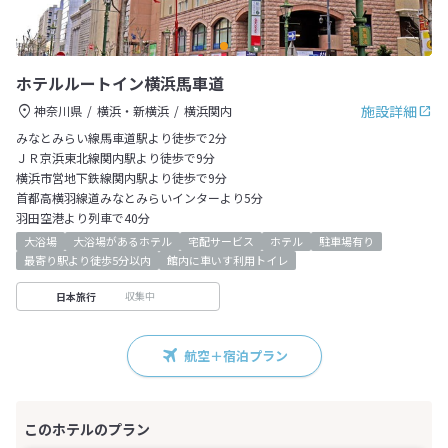
ホテルルートイン横浜馬車道
施設詳細
神奈川県
横浜・新横浜
横浜関内
みなとみらい線馬車道駅より徒歩で2分
ＪＲ京浜東北線関内駅より徒歩で9分
横浜市営地下鉄線関内駅より徒歩で9分
首都高横羽線道みなとみらいインターより5分
羽田空港より列車で40分
大浴場
大浴場があるホテル
宅配サービス
ホテル
駐車場有り
最寄り駅より徒歩5分以内
館内に車いす利用トイレ
収集中
日本旅行
航空＋宿泊プラン