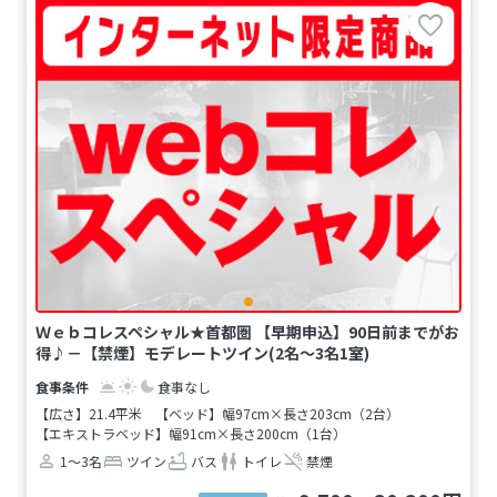
Ｗｅｂコレスペシャル★首都圏 【早期申込】90日前までがお
得♪－【禁煙】モデレートツイン(2名～3名1室)
食事なし
【広さ】21.4平米
【ベッド】幅97cm×長さ203cm（2台）
【エキストラベッド】幅91cm×長さ200cm（1台）
1～3名
ツイン
バス
トイレ
禁煙