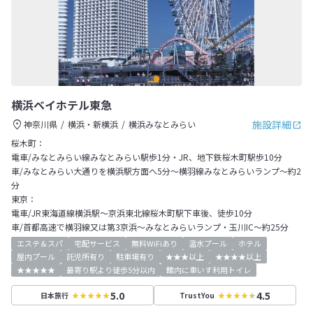
横浜ベイホテル東急
施設詳細
神奈川県
横浜・新横浜
横浜みなとみらい
桜木町：
電車/みなとみらい線みなとみらい駅歩1分・JR、地下鉄桜木町駅歩10分
車/みなとみらい大通りを横浜駅方面へ5分～横羽線みなとみらいランプ～約2
分
東京：
電車/JR東海道線横浜駅～京浜東北線桜木町駅下車後、徒歩10分
車/首都高速で横羽線又は第3京浜～みなとみらいランプ・玉川IC～約25分
エステ＆スパ
宅配サービス
無料WiFiあり
温水プール
ホテル
屋内プール
託児所有り
駐車場有り
★★★以上
★★★★以上
★★★★★
最寄り駅より徒歩5分以内
館内に車いす利用トイレ
5.0
4.5
日本旅行
TrustYou