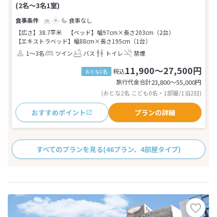
(2名～3名1室)
食事なし
【広さ】38.7平米
【ベッド】幅97cm×長さ203cm（2台）
【エキストラベッド】幅88cm×長さ195cm（1台）
1～3名
ツイン
バス
トイレ
禁煙
11,900～27,500円
税込
おとな1名
旅行代金合計
23,800〜55,000
円
(おとな2名 こども0名・1部屋/1泊2日)
おすすめポイント
プランの詳細
すべてのプランを見る
(46プラン、4部屋タイプ)