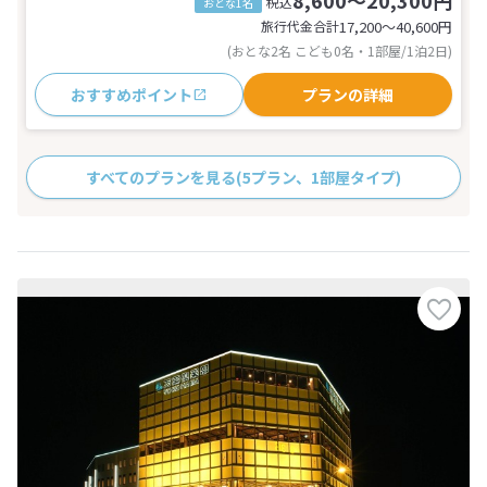
8,600～20,300円
税込
おとな1名
旅行代金合計
17,200〜40,600
円
(おとな2名 こども0名・1部屋/1泊2日)
おすすめポイント
プランの詳細
すべてのプランを見る
(5プラン、1部屋タイプ)