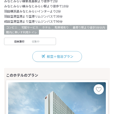
みなとみらい線新高島駅より徒歩で2分
みなとみらい線みなとみらい駅より徒歩で10分
羽田横浜道みなとみらいインターより2分
羽田空港空港より空港リムジンバスで30分
成田空港空港より空港リムジンバスで90分
コンビニ
宅配サービス
ホテル
駐車場有り
最寄り駅より徒歩5分以内
館内に車いす利用トイレ
収集中
日本旅行
航空＋宿泊プラン