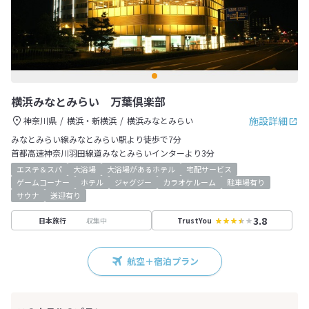
横浜みなとみらい 万葉倶楽部
施設詳細
神奈川県
横浜・新横浜
横浜みなとみらい
みなとみらい線みなとみらい駅より徒歩で7分
首都高速神奈川羽田線道みなとみらいインターより3分
エステ＆スパ
大浴場
大浴場があるホテル
宅配サービス
ゲームコーナー
ホテル
ジャグジー
カラオケルーム
駐車場有り
サウナ
送迎有り
3.8
収集中
日本旅行
TrustYou
航空＋宿泊プラン