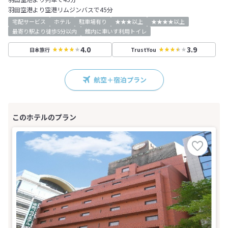
羽田空港より空港リムジンバスで45分
宅配サービス
ホテル
駐車場有り
★★★以上
★★★★以上
最寄り駅より徒歩5分以内
館内に車いす利用トイレ
4.0
3.9
日本旅行
TrustYou
航空＋宿泊プラン