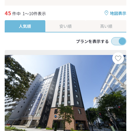
45
地図表示
件中
1～10件表示
人気順
安い順
高い順
プランを表示する