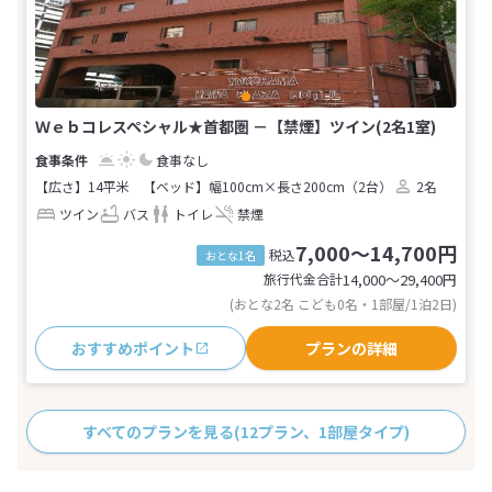
Ｗｅｂコレスペシャル★首都圏 －【禁煙】ツイン(2名1室)
食事なし
【広さ】14平米
【ベッド】幅100cm×長さ200cm（2台）
2名
ツイン
バス
トイレ
禁煙
7,000～14,700円
税込
おとな1名
旅行代金合計
14,000〜29,400
円
(おとな2名 こども0名・1部屋/1泊2日)
おすすめポイント
プランの詳細
すべてのプランを見る
(12プラン、1部屋タイプ)