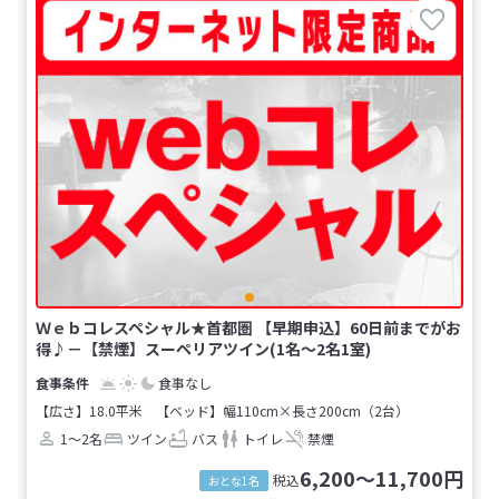
Ｗｅｂコレスペシャル★首都圏 【早期申込】60日前までがお
得♪－【禁煙】スーペリアツイン(1名～2名1室)
食事なし
【広さ】18.0平米
【ベッド】幅110cm×長さ200cm（2台）
1～2名
ツイン
バス
トイレ
禁煙
6,200～11,700円
税込
おとな1名