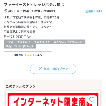
ファーイーストビレッジホテル横浜
施設詳細
神奈川県
横浜・新横浜
横浜関内
ＪＲ／市営地下鉄線桜木町駅より徒歩で5分
みなとみらい線馬車道駅より徒歩で5分
首都高速道横浜公園インターより5分
羽田空港より列車で30分
桜木町より徒歩で5分
ホテル
★★★以上
★★★★以上
最寄り駅より徒歩5分以内
館内に車いす利用トイレ
4.5
日本旅行
航空＋宿泊プラン