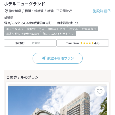
ホテルニューグランド
施設詳細
神奈川県
横浜・新横浜
横浜山下公園付近
横浜駅：
電車/みなとみらい線横浜駅⇒元町・中華街駅徒歩1分
エステ＆スパ
宅配サービス
無料WiFiあり
ホテル
駐車場有り
最寄り駅より徒歩5分以内
館内に車いす利用トイレ
4.6
収集中
日本旅行
TrustYou
航空＋宿泊プラン