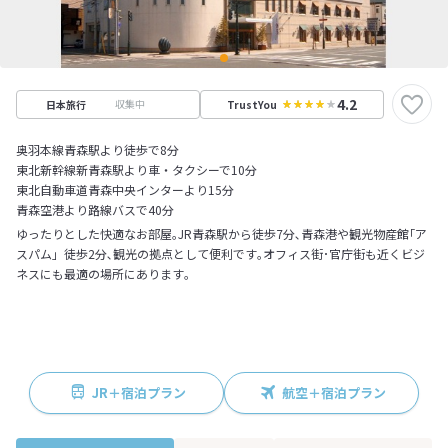
4.2
収集中
日本旅行
TrustYou
奥羽本線青森駅より徒歩で8分
東北新幹線新青森駅より車・タクシーで10分
東北自動車道青森中央インターより15分
青森空港より路線バスで40分
ゆったりとした快適なお部屋｡JR青森駅から徒歩7分､青森港や観光物産館｢ア
スパム」徒歩2分､観光の拠点として便利です｡オフィス街･官庁街も近くビジ
ネスにも最適の場所にあります｡
JR＋宿泊プラン
航空＋宿泊プラン