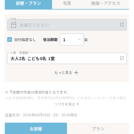
部屋・プラン
写真
施設・アクセス
日程
日付指定なし
宿泊期間
泊
人数・部屋数
もっと見る
※ 下記旅行代金は宿泊代金となります。
※幼児施設使用料、貸切風呂利用料等現地にてお支払いいただく代金は税込
み表記となりますが、消費税増税に伴い代金が一部変更となる場合がござい
つづきを見る
ます。
空室状況：2026年08月09日（日）20:00現在
※表示されている旅行代金・プラン内容は一定時間ごとに更新されます。最
終確認画面でご確認ください。
お部屋
プラン