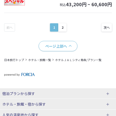
43,200
円 ~
60,600
円
税込
1
2
ページ上部へ
日本旅行トップ
ホテル・旅館一覧
ホテルＪＡＬシティ青森/プラン一覧
宿泊プランから探す
北海道
ホテル・旅館・宿
から探す
東北
北海道ホテル・旅館
人気の温泉地
から探す