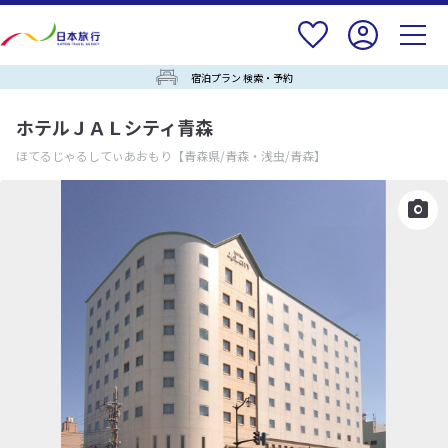
宿泊プラン 検索・予約
ホテルＪＡＬシティ青森
ほてるじゃるしてぃあおもり
【青森県/青森・浅虫/青森】