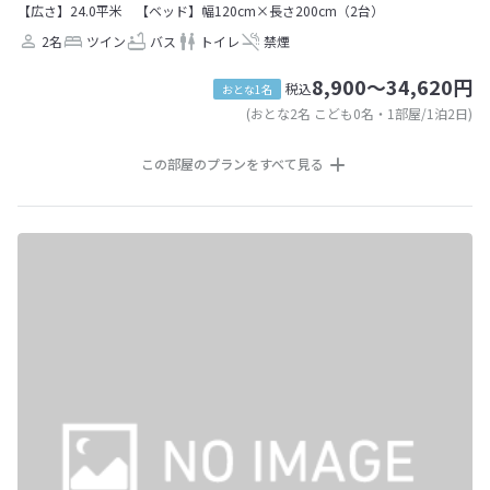
【広さ】24.0平米
【ベッド】幅120cm×長さ200cm（2台）
2名
ツイン
バス
トイレ
禁煙
8,900～34,620円
税込
おとな1名
(おとな2名 こども0名・1部屋/1泊2日)
この部屋のプランをすべて見る