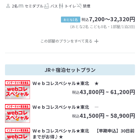
2名
セミダブル
バス
トイレ
禁煙
7,200～32,320円
税込
おとな1名
(おとな2名 こども0名・1部屋/1泊2日)
この部屋のプランをすべて見る
JR＋宿泊セットプラン
Ｗｅｂコレスペシャル★東北 ★
43,800
円 ~
61,200
円
税込
Ｗｅｂコレスペシャル★東北 ―
41,500
円 ~
58,900
円
税込
Ｗｅｂコレスペシャル★東北 【早期申込】30日前
までがお得♪★