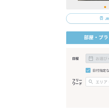
J
部屋・プラ
日程
日付指定
フリー
ワード