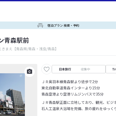
宿泊プラン 検索・予約
ン青森駅前
えきまえ
【青森県/青森・浅虫/青森】
日本旅行
収集中
Tr
ＪＲ奥羽本線青森駅より徒歩で2分
東北自動車道青森インターより15分
青森空港より空港リムジンバスで35分
ＪＲ青森駅正面に立地しており、観光、ビジ
石人工温泉大浴場を完備、旅の疲れをゆっく