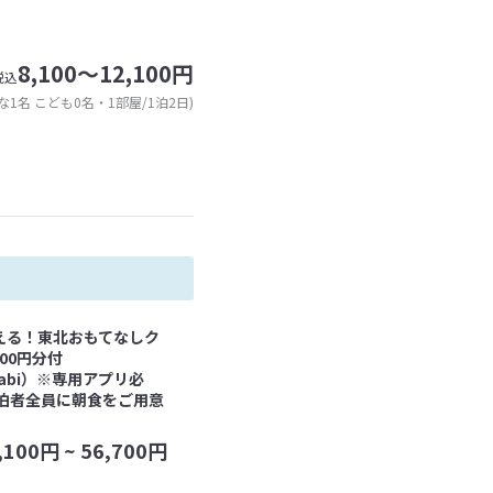
8,100～12,100円
税込
な1名 こども0名・1部屋/1泊2日)
える！東北おもてなしク
000円分付
tabi）※専用アプリ必
泊者全員に朝食をご用意
,100
円 ~
56,700
円