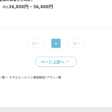
36,800
円 ~
56,400
円
税込
1
ページ上部へ
一覧
ホテルルートイン青森駅前/プラン一覧