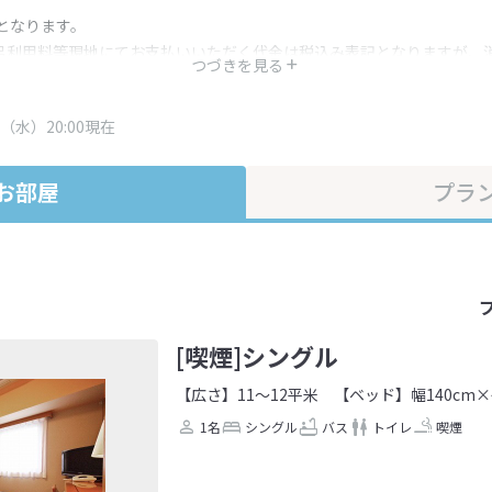
となります。
呂利用料等現地にてお支払いいただく代金は税込み表記となりますが、
つづきを見る
す。
・プラン内容は一定時間ごとに更新されます。最終確認画面でご確認く
（水）20:00現在
お部屋
プラ
[喫煙]シングル
【広さ】11～12平米
【ベッド】幅140cm×
1名
シングル
バス
トイレ
喫煙