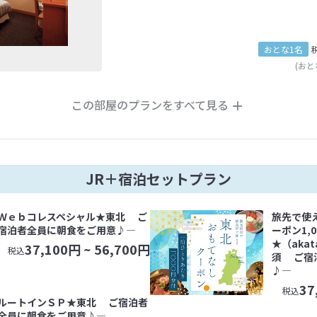
おとな1名
(おと
この部屋のプランをすべて見る
JR＋宿泊セットプラン
Ｗｅｂコレスペシャル★東北 ご
旅先で使
宿泊者全員に朝食をご用意♪―
ーポン1,
★（aka
37,100
円 ~
56,700
円
税込
須 ご宿
♪―
37
税込
ルートインＳＰ★東北 ご宿泊者
全員に朝食をご用意♪―