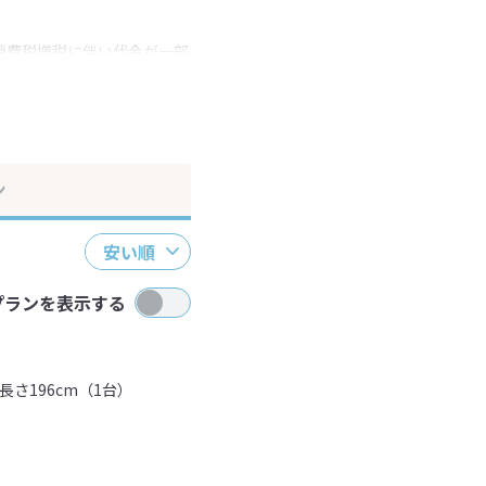
消費税増税に伴い代金が一部
ださい。
ン
安い順
プランを表示する
長さ196cm（1台）