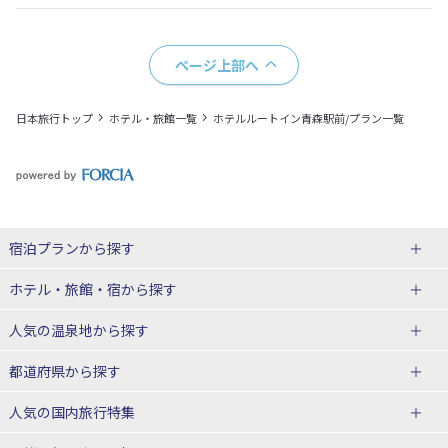
ページ上部へ
日本旅行トップ
ホテル・旅館一覧
ホテルルートイン青森駅前/プラン一覧
宿泊プランから探す
北海道
ホテル・旅館・宿
から探す
東北
北海道ホテル・旅館
人気の温泉地
から探す
青森県
岩手県
北海道
都道府県から探す
宮城県
秋田県
青森県ホテル・旅館
岩手県ホテル・旅館
湯の川温泉(北海道)
定山渓温泉(北海道)
人気の国内旅行特集