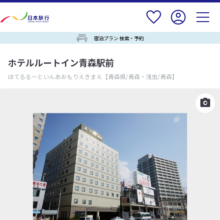
宿泊プラン 検索・予約
ホテルルートイン青森駅前
ほてるるーといんあおもりえきまえ
【青森県/青森・浅虫/青森】