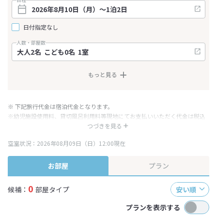
日付指定なし
人数・部屋数
もっと見る
※ 下記旅行代金は宿泊代金となります。
※幼児施設使用料、貸切風呂利用料等現地にてお支払いいただく代金は税込
み表記となりますが、消費税増税に伴い代金が一部変更となる場合がござい
つづきを見る
ます。
空室状況：2026年08月09日（日）12:00現在
※表示されている旅行代金・プラン内容は一定時間ごとに更新されます。最
終確認画面でご確認ください。
お部屋
プラン
0
候補：
部屋タイプ
安い順
プランを表示する