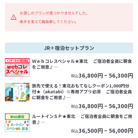
お探しのプランが見つかりませんでした。
条件を変えて再検索してください。
JR＋宿泊セットプラン
Ｗｅｂコレスペシャル★東北 ご宿泊者全員に朝食
をご用意♪―
36,800
円 ~
56,300
円
税込
旅先で使える！東北おもてなしクーポン1,000円分
付★（akatabi）※専用アプリ必須 ご宿泊者全員
に朝食をご用意♪―
36,800
円 ~
56,300
円
税込
ルートインＳＰ★東北 ご宿泊者全員に朝食をご用
意♪―
36,500
円 ~
56,000
円
税込