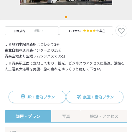
4.1
収集中
日本旅行
TrustYou
ＪＲ奥羽本線青森駅より徒歩で2分
東北自動車道青森インターより15分
青森空港より空港リムジンバスで35分
ＪＲ青森駅正面に立地しており、観光、ビジネスのアクセスに最適。活性石
人工温泉大浴場を完備、旅の疲れをゆっくりと癒して下さい。
JR＋宿泊プラン
航空＋宿泊プラン
部屋・プラン
写真
施設・アクセス
日程