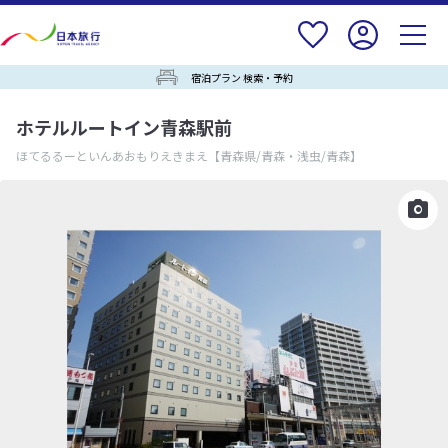
宿泊プラン 検索・予約
ホテルルートイン青森駅前
ほてるるーといんあおもりえきまえ
【青森県/青森・浅虫/青森】