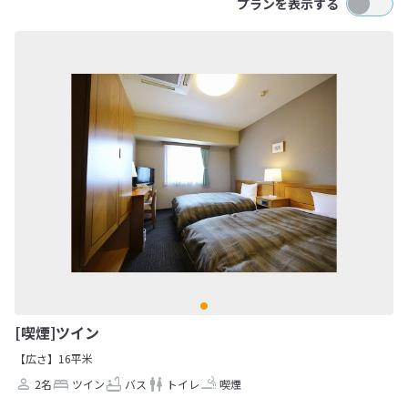
プランを表示する
[喫煙]ツイン
【広さ】16平米
2名
ツイン
バス
トイレ
喫煙