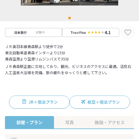
4.1
収集中
日本旅行
TrustYou
ＪＲ奥羽本線青森駅より徒歩で2分
東北自動車道青森インターより15分
青森空港より空港リムジンバスで35分
ＪＲ青森駅正面に立地しており、観光、ビジネスのアクセスに最適。活性石
人工温泉大浴場を完備、旅の疲れをゆっくりと癒して下さい。
JR＋宿泊プラン
航空＋宿泊プラン
部屋・プラン
写真
施設・アクセス
日程