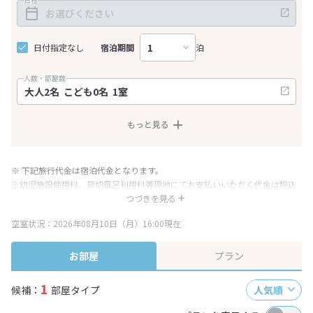
日付指定なし
宿泊期間
泊
人数・部屋数
もっと見る
※ 下記旅行代金は宿泊代金となります。
※幼児施設使用料、貸切風呂利用料等現地にてお支払いいただく代金は税込
み表記となりますが、消費税増税に伴い代金が一部変更となる場合がござい
つづきを見る
ます。
空室状況：2026年08月10日（月）16:00現在
※表示されている旅行代金・プラン内容は一定時間ごとに更新されます。最
終確認画面でご確認ください。
お部屋
プラン
1
候補：
部屋タイプ
人気順