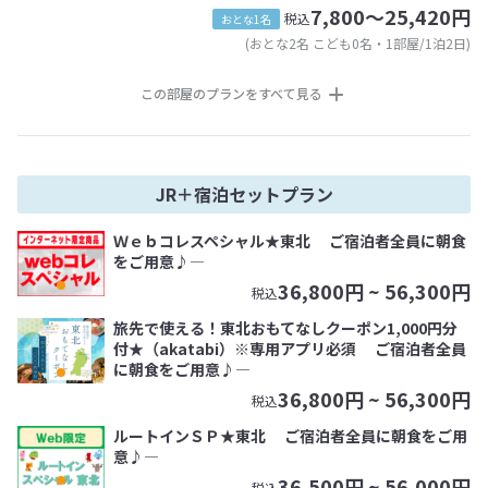
7,800～25,420円
税込
おとな1名
(おとな2名 こども0名・1部屋/1泊2日)
この部屋のプランをすべて見る
JR＋宿泊セットプラン
Ｗｅｂコレスペシャル★東北 ご宿泊者全員に朝食
をご用意♪―
36,800
円 ~
56,300
円
税込
旅先で使える！東北おもてなしクーポン1,000円分
付★（akatabi）※専用アプリ必須 ご宿泊者全員
に朝食をご用意♪―
36,800
円 ~
56,300
円
税込
ルートインＳＰ★東北 ご宿泊者全員に朝食をご用
意♪―
36,500
円 ~
56,000
円
税込