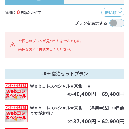
0
候補：
部屋タイプ
安い順
プランを表示する
お探しのプランが見つかりませんでした。
条件を変えて再検索してください。
JR＋宿泊セットプラン
Ｗｅｂコレスペシャル★東北 ★
40,400
円 ~
69,400
円
税込
Ｗｅｂコレスペシャル★東北 【早期申込】30日前
までがお得♪―
37,400
円 ~
62,900
円
税込