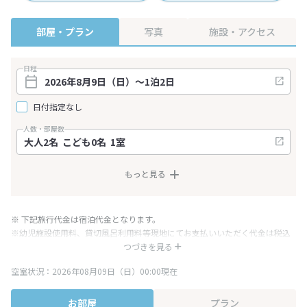
部屋・プラン
写真
施設・アクセス
日程
日付指定なし
人数・部屋数
もっと見る
※ 下記旅行代金は宿泊代金となります。
※幼児施設使用料、貸切風呂利用料等現地にてお支払いいただく代金は税込
み表記となりますが、消費税増税に伴い代金が一部変更となる場合がござい
つづきを見る
ます。
空室状況：2026年08月09日（日）00:00現在
※表示されている旅行代金・プラン内容は一定時間ごとに更新されます。最
終確認画面でご確認ください。
お部屋
プラン