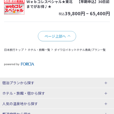
Ｗｅｂコレスペシャル★東北 【早期申込】30日前
までがお得♪★
39,800
円 ~
65,400
円
税込
ページ上部へ
日本旅行トップ
ホテル・旅館一覧
ダイワロイネットホテル青森/プラン一覧
宿泊プランから探す
北海道
ホテル・旅館・宿
から探す
東北
北海道ホテル・旅館
人気の温泉地
から探す
青森県
岩手県
北海道