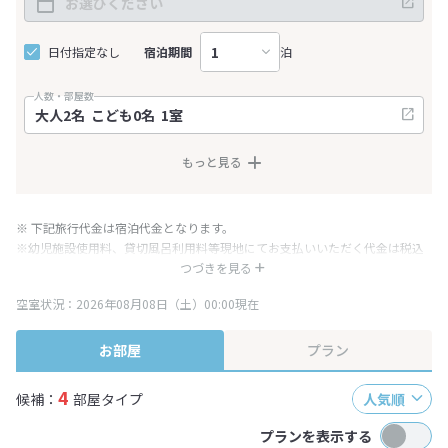
日付指定なし
宿泊期間
泊
人数・部屋数
もっと見る
※ 下記旅行代金は宿泊代金となります。
※幼児施設使用料、貸切風呂利用料等現地にてお支払いいただく代金は税込
み表記となりますが、消費税増税に伴い代金が一部変更となる場合がござい
つづきを見る
ます。
空室状況：2026年08月08日（土）00:00現在
※表示されている旅行代金・プラン内容は一定時間ごとに更新されます。最
終確認画面でご確認ください。
お部屋
プラン
4
候補：
部屋タイプ
人気順
プランを表示する