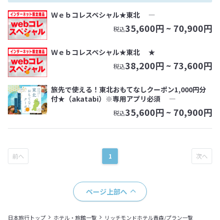
Ｗｅｂコレスペシャル★東北 ―
35,600
円 ~
70,900
円
税込
Ｗｅｂコレスペシャル★東北 ★
38,200
円 ~
73,600
円
税込
旅先で使える！東北おもてなしクーポン1,000円分
付★（akatabi）※専用アプリ必須 ―
35,600
円 ~
70,900
円
税込
1
ページ上部へ
日本旅行トップ
ホテル・旅館一覧
リッチモンドホテル青森/プラン一覧