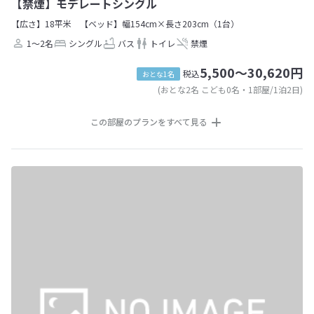
【禁煙】モデレートシングル
【広さ】18平米
【ベッド】幅154cm×長さ203cm（1台）
1～2名
シングル
バス
トイレ
禁煙
5,500～30,620円
税込
おとな1名
(おとな2名 こども0名・1部屋/1泊2日)
この部屋のプランをすべて見る