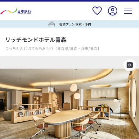
宿泊プラン 検索・予約
リッチモンドホテル青森
りっちもんどほてるあおもり
【青森県/青森・浅虫/青森】