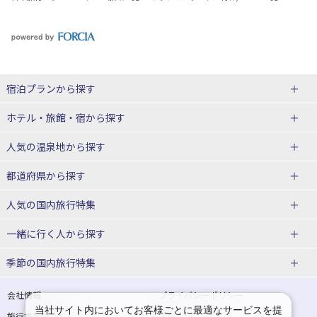
宿泊プランから探す
北海道
ホテル・旅館・宿
から探す
東北
北海道ホテル・旅館
人気の温泉地
から探す
青森県
岩手県
北海道
都道府県から探す
宮城県
秋田県
青森県ホテル・旅館
岩手県ホテル・旅館
湯の川温泉(北海道)
定山渓温泉(北海道)
人気の国内旅行特集
山形県
福島県
宮城県ホテル・旅館
秋田県ホテル・旅館
十勝川温泉(北海道)
阿寒湖温泉(北海道)
北海道旅行・ツアー
東京ディズニーリゾート®への旅
ユニバーサル・スタジオ・ジャパ
一緒に行く人
から探す
ンへの旅
関東
山形県ホテル・旅館
福島県ホテル・旅館
洞爺湖温泉(北海道)
川湯温泉(北海道)
東北
一人旅 国内版
家族・子連れ旅行 国内版
季節の国内旅行特集
温泉旅行
日帰り旅行
東京都
神奈川県
層雲峡温泉(北海道)
知床温泉(北海道)
青森旅行・ツアー
岩手旅行・ツアー
カップル・夫婦旅行 国内版
女子旅 国内版
桜・お花見特集
ゴールデンウィーク（GW）の国内
会社情報
プライバシーポリシー
旅行
当社サイト内においてお客様ごとに最適なサービスを提
埼玉県
千葉県
東京都ホテル・旅館
神奈川県ホテル・旅館
東北
旅行業登録票・約款
規約集