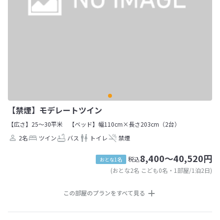
【禁煙】モデレートツイン
【広さ】25～30平米
【ベッド】幅110cm×長さ203cm（2台）
2名
ツイン
バス
トイレ
禁煙
8,400～40,520円
税込
おとな1名
(おとな2名 こども0名・1部屋/1泊2日)
この部屋のプランをすべて見る