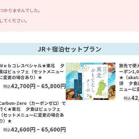
つかりませんでした。
してください。
JR＋宿泊セットプラン
Ｗｅｂコレスペシャル★東北 夕
旅先で使
食はビュッフェ（セットメニュー
ーポン1,
に変更の場合あり）★
★（aka
須 夕食
42,700
円 ~
65,800
円
税込
ニューに
42
税込
Carbon-Zero（カーボンゼロ）で
行く★東北 夕食はビュッフェ
（セットメニューに変更の場合あ
り）★
42,600
円 ~
65,600
円
税込