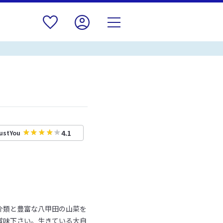
4.1
ustYou
介類と豊富な八甲田の山菜を
賞味下さい。生きている大自