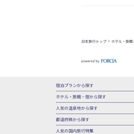
日本旅行トップ
ホテル・旅館
宿泊プランから探す
北海道
東北
青森県
岩手県
宮城
ホテル・旅館・宿
から探す
栃木県
群馬県
北陸
富山県
石川
北海道ホテル・旅館
青森県ホテ
人気の温泉地
から探す
三重県
近畿
滋賀県
京都府
大阪
山形県ホテル・旅館
福島県ホテル・旅
北海道
湯の川温泉(北海道)
定山渓温
都道府県から探す
岡山県
広島県
鳥取県
島根県
山
千葉県ホテル・旅館
茨城県ホテル・旅
川湯温泉(北海道)
層雲峡温泉(北海道)
北海道旅行・ツアー
東北
青
人気の国内旅行特集
石川県ホテル・旅館
福井県ホテル・旅