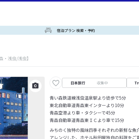
宿泊プラン 検索・予約
森・浅虫/浅虫】
日本旅行
収集中
Tr
青い森鉄道線浅虫温泉駅より徒歩で5分
東北自動車道青森東インターより10分
青森空港より車・タクシーで45分
青森自動車道青森東ＩＣより車で15分
みちのく独特の風味四季それぞれの新鮮な魚
アレンジした、ホテル秋田屋独自の料理をご