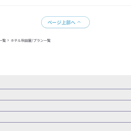
ページ上部へ
一覧
ホテル秋田屋/プラン一覧
県
秋田県
山形県
福島県
関東
東京都
神奈川県
埼玉県
県
福井県
甲信越
山梨県
新潟県
長野県
東海
静岡県
ル・旅館
岩手県ホテル・旅館
宮城県ホテル・旅館
秋田県ホテル
府
兵庫県
奈良県
和歌山県
四国
徳島県
高知県
香川県
館
東京都ホテル・旅館
神奈川県ホテル・旅館
埼玉県ホテ
泉(北海道)
十勝川温泉(北海道)
阿寒湖温泉(北海道)
洞爺湖温泉(
口県
九州
福岡県
佐賀県
長崎県
熊本県
大分県
宮崎県
館
栃木県ホテル・旅館
群馬県ホテル・旅館
富山県ホテル
知床温泉(北海道)
東北
花巻温泉(岩手)
蔵王温泉(山形)
かみの
森旅行・ツアー
岩手旅行・ツアー
宮城旅行・ツアー
秋田旅行・
館
山梨県ホテル・旅館
新潟県ホテル・旅館
長野県ホテ