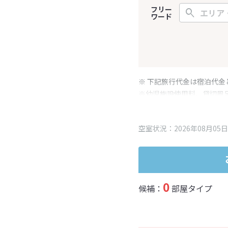
フリー
ワード
※ 下記旅行代金は宿泊代金
※幼児施設使用料、貸切風
変更となる場合がございま
※表示されている旅行代金
空室状況：2026年08月05日
0
候補：
部屋タイプ