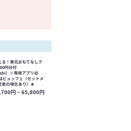
える！東北おもてなしク
000円分付
tabi）※専用アプリ必
はビュッフェ（セットメ
変更の場合あり）★
,700
円 ~
65,800
円