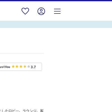
3.7
ustYou
としたロビー、ラウンジ、客