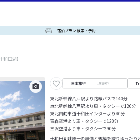
宿泊プラン 検索・予約
/十和田湖】
日本旅行
収集中
Tr
東北新幹線八戸駅より路線バスで140分
東北新幹線八戸駅より車・タクシーで120分
東北自動車道十和田インターより40分
青森空港より車・タクシーで120分
三沢空港より車・タクシーで90分
十和田湖畔随一の設備と規模を誇りゆったり