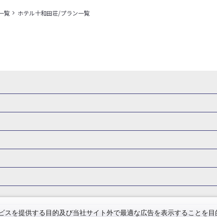
一覧
ホテル十和田荘/プラン一覧
県
秋田県
山形県
福島県
関東
東京都
神奈川県
埼玉県
県
福井県
甲信越
山梨県
新潟県
長野県
東海
静岡県
ル・旅館
岩手県ホテル・旅館
宮城県ホテル・旅館
秋田県ホテル
府
兵庫県
奈良県
和歌山県
四国
徳島県
高知県
香川県
館
東京都ホテル・旅館
神奈川県ホテル・旅館
埼玉県ホテ
泉(北海道)
十勝川温泉(北海道)
阿寒湖温泉(北海道)
洞爺湖温泉(
口県
九州
福岡県
佐賀県
長崎県
熊本県
大分県
宮崎県
館
栃木県ホテル・旅館
群馬県ホテル・旅館
富山県ホテル
知床温泉(北海道)
東北
花巻温泉(岩手)
蔵王温泉(山形)
かみの
森旅行・ツアー
岩手旅行・ツアー
宮城旅行・ツアー
秋田旅行・
館
山梨県ホテル・旅館
新潟県ホテル・旅館
長野県ホテ
温泉(福島)
北陸
和倉温泉(石川)
宇奈月温泉(富山)
あわら温泉(
関東
東京旅行・ツアー
神奈川旅行・ツアー
埼玉旅行・ツアー
館
愛知県ホテル・旅館
三重県ホテル・旅館
滋賀県ホテル
バーサル・スタジオ・ジャパンへの旅
温泉旅行
日帰り旅行
西川温泉(栃木)
草津温泉(群馬)
万座温泉(群馬)
伊香保温泉(群馬)
群馬旅行・ツアー
北陸
富山旅行・ツアー
石川旅行・ツアー
館
兵庫県ホテル・旅館
奈良県ホテル・旅館
和歌山県ホテル・旅
温泉(神奈川)
湯河原温泉(神奈川)
熱海温泉(静岡)
伊東温泉(静岡)
版
カップル・夫婦旅行 国内版
女子旅 国内版
卒業旅行・学生旅行
ツアー
長野旅行・ツアー
東海
静岡旅行・ツアー
岐阜旅行・
館
香川県ホテル・旅館
愛媛県ホテル・旅館
岡山県ホテル
山梨)
富士山石和温泉(山梨)
西山温泉(山梨)
瀬波温泉(新潟)
下
関西
滋賀旅行・ツアー
京都旅行・ツアー
大阪旅行・ツアー
GW）の国内旅行
夏休み・お盆の国内旅行
7月の国内旅行
8月の
スを提供する目的及び当社サイト外で最適な広告を表示することを目的に
館
島根県ホテル・旅館
山口県ホテル・旅館
福岡県ホテル