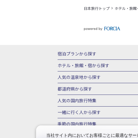
日本旅行トップ
ホテル・旅館
宿泊プランから探す
北海道
東北
青森県
岩手県
宮城
ホテル・旅館・宿
から探す
栃木県
群馬県
北陸
富山県
石川
北海道ホテル・旅館
青森県ホテ
人気の温泉地
から探す
三重県
近畿
滋賀県
京都府
大阪
山形県ホテル・旅館
福島県ホテル・旅
北海道
湯の川温泉(北海道)
定山渓温
都道府県から探す
岡山県
広島県
鳥取県
島根県
山
千葉県ホテル・旅館
茨城県ホテル・旅
川湯温泉(北海道)
層雲峡温泉(北海道)
北海道旅行・ツアー
東北
青
人気の国内旅行特集
石川県ホテル・旅館
福井県ホテル・旅
鳴子温泉(宮城)
秋保温泉(宮城)
飯坂
山形旅行・ツアー
福島旅行・ツアー
静岡県ホテル・旅館
岐阜県ホテル・旅
東京ディズニーリゾート®への旅
ユニ
一緒に行く人
から探す
鬼怒川温泉(栃木)
川治温泉(栃木)
湯
茨城旅行・ツアー
栃木旅行・ツアー
京都府ホテル・旅館
大阪府ホテル・旅
伊豆箱根
箱根湯本温泉(神奈川)
強羅
一人旅 国内版
家族・子連れ旅行 国内
季節の国内旅行特集
甲信越
山梨旅行・ツアー
新潟旅行・
徳島県ホテル・旅館
高知県ホテル・旅
堂ヶ島温泉(静岡)
甲信越
河口湖温泉(
愛知旅行・ツアー
三重旅行・ツアー
桜・お花見特集
ゴールデンウィーク（
当社サイト内においてお客様ごとに最適なサービ
広島県ホテル・旅館
鳥取県ホテル・旅