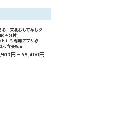
える！東北おもてなしク
000円分付
tabi）※専用アプリ必
は和食会席★
,900
円 ~
59,400
円