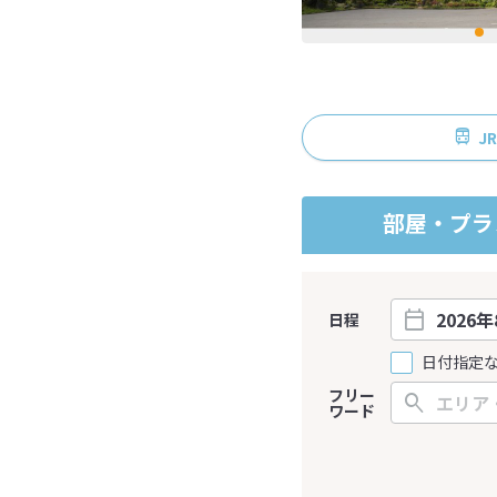
J
部屋・プラ
日程
日付指定
フリー
ワード