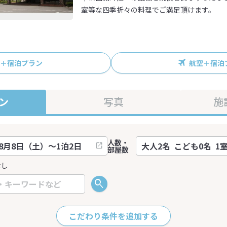
室等な四季折々の料理でご満足頂けます。
R＋宿泊プラン
航空＋宿泊
ン
写真
施
人数・
部屋数
なし
こだわり条件を追加する