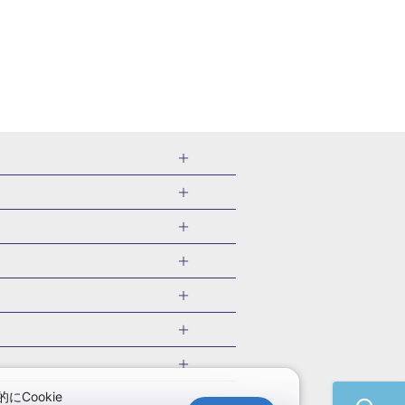
千葉県
茨城県
岐阜県
愛知県
・旅館
愛媛県
中国
ル・旅館
北海道)
鹿児島県
沖縄県
・旅館
やま温泉(山形)
ツアー
ル・旅館
福井)
関東
千葉旅行・ツアー
・旅館
四万温泉(群馬)
福井旅行・ツアー
館
熱川温泉(静岡)
 国内版
ツアー
・旅館
部温泉(山梨)
兵庫旅行・ツアー
国内旅行
Cookie
・旅館