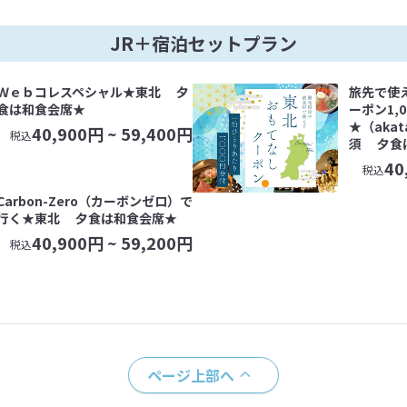
JR＋宿泊セットプラン
Ｗｅｂコレスペシャル★東北 夕
旅先で使
食は和食会席★
ーポン1,
★（aka
40,900
円 ~
59,400
円
税込
須 夕食
40
税込
Carbon-Zero（カーボンゼロ）で
行く★東北 夕食は和食会席★
40,900
円 ~
59,200
円
税込
ページ上部へ