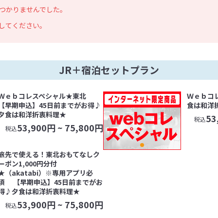
つかりませんでした。
してください。
JR＋宿泊セットプラン
Ｗｅｂコレスペシャル★東北
Ｗｅｂコ
【早期申込】45日前までがお得♪
食は和洋
夕食は和洋折衷料理★
53
税込
53,900
円 ~
75,800
円
税込
旅先で使える！東北おもてなしク
ーポン1,000円分付
★（akatabi）※専用アプリ必
須 【早期申込】45日前までがお
得♪夕食は和洋折衷料理★
53,900
円 ~
75,800
円
税込