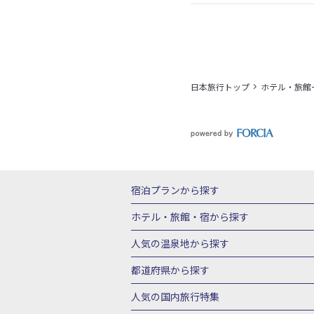
日本旅行トップ
ホテル・旅館
宿泊プランから探す
北海道
東北
青森県
岩手県
宮城
ホテル・旅館・宿
から探す
栃木県
群馬県
北陸
富山県
石川
北海道ホテル・旅館
青森県ホテ
人気の温泉地
から探す
三重県
近畿
滋賀県
京都府
大阪
山形県ホテル・旅館
福島県ホテル・旅
北海道
湯の川温泉(北海道)
定山渓温
都道府県から探す
岡山県
広島県
鳥取県
島根県
山
千葉県ホテル・旅館
茨城県ホテル・旅
川湯温泉(北海道)
層雲峡温泉(北海道)
北海道旅行・ツアー
東北
青
人気の国内旅行特集
石川県ホテル・旅館
福井県ホテル・旅
鳴子温泉(宮城)
秋保温泉(宮城)
飯坂
山形旅行・ツアー
福島旅行・ツアー