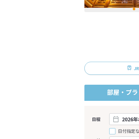
J
部屋・プラ
日程
日付指定