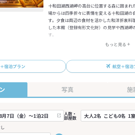
十和田湖西湖岬の高台に位置する森に囲まれ
場からは四季折々に表情を変える十和田湖の
す。夕食は周辺の食材を活かした和洋折衷料
した本館（登録有形文化財）の見学や西湖岬
す。
もっと見る
R＋宿泊プラン
航空＋宿泊
ン
写真
施
人数・
部屋数
なし