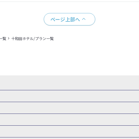
ページ上部へ
一覧
十和田ホテル/プラン一覧
県
秋田県
山形県
福島県
関東
東京都
神奈川県
埼玉県
県
福井県
甲信越
山梨県
新潟県
長野県
東海
静岡県
ル・旅館
岩手県ホテル・旅館
宮城県ホテル・旅館
秋田県ホテル
府
兵庫県
奈良県
和歌山県
四国
徳島県
高知県
香川県
館
東京都ホテル・旅館
神奈川県ホテル・旅館
埼玉県ホテ
泉(北海道)
十勝川温泉(北海道)
阿寒湖温泉(北海道)
洞爺湖温泉(
口県
九州
福岡県
佐賀県
長崎県
熊本県
大分県
宮崎県
館
栃木県ホテル・旅館
群馬県ホテル・旅館
富山県ホテル
知床温泉(北海道)
東北
花巻温泉(岩手)
蔵王温泉(山形)
かみの
森旅行・ツアー
岩手旅行・ツアー
宮城旅行・ツアー
秋田旅行・
館
山梨県ホテル・旅館
新潟県ホテル・旅館
長野県ホテ
温泉(福島)
北陸
和倉温泉(石川)
宇奈月温泉(富山)
あわら温泉(
関東
東京旅行・ツアー
神奈川旅行・ツアー
埼玉旅行・ツアー