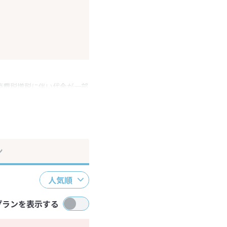
消費税増税に伴い代金が一部
ださい。
ン
人気順
プランを表示する