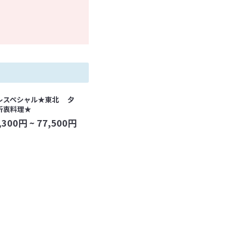
レスペシャル★東北 夕
折衷料理★
,300
円 ~
77,500
円