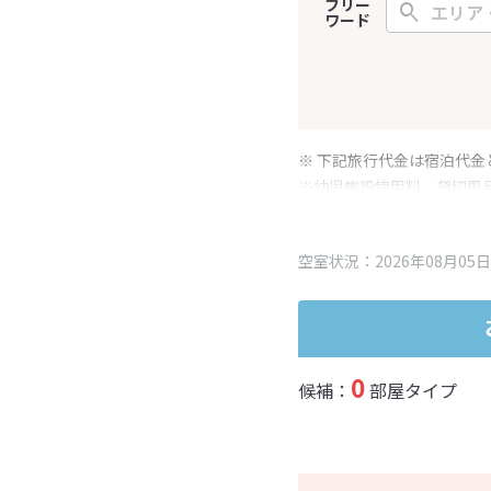
フリー
ワード
※ 下記旅行代金は宿泊代金
※幼児施設使用料、貸切風
変更となる場合がございま
※表示されている旅行代金
空室状況：2026年08月05日
0
候補：
部屋タイプ