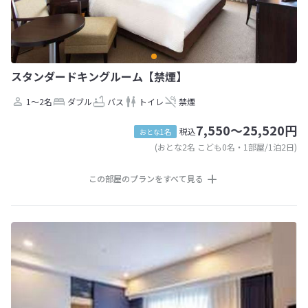
スタンダードキングルーム【禁煙】
1～2名
ダブル
バス
トイレ
禁煙
7,550～25,520円
税込
おとな1名
(おとな2名 こども0名・1部屋/1泊2日)
この部屋のプランをすべて見る