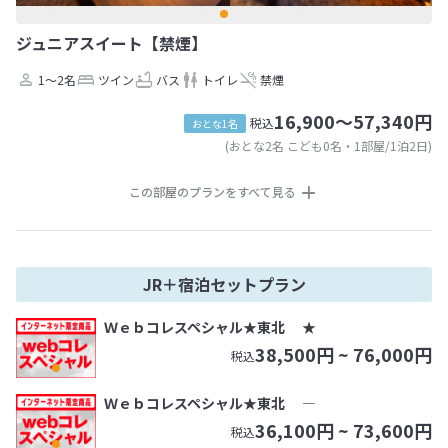
ジュニアスイート【禁煙】
1～2名
ツイン
バス
トイレ
禁煙
16,900～57,340円
税込
おとな1名
(おとな2名 こども0名・1部屋/1泊2日)
この部屋のプランをすべて見る
JR＋宿泊セットプラン
Ｗｅｂコレスペシャル★東北 ★
38,500
円 ~
76,000
円
税込
Ｗｅｂコレスペシャル★東北 ―
36,100
円 ~
73,600
円
税込