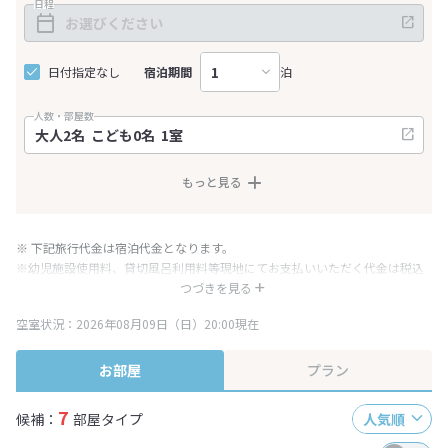
日程
日付指定なし
宿泊期間
泊
人数・部屋数
もっと見る
※ 下記旅行代金は宿泊代金となります。
※幼児施設使用料、貸切風呂利用料等現地にてお支払いいただく代金は税込
み表記となりますが、消費税増税に伴い代金が一部変更となる場合がござい
つづきを見る
ます。
空室状況：2026年08月09日（日）20:00現在
※表示されている旅行代金・プラン内容は一定時間ごとに更新されます。最
終確認画面でご確認ください。
お部屋
プラン
7
候補：
部屋タイプ
人気順