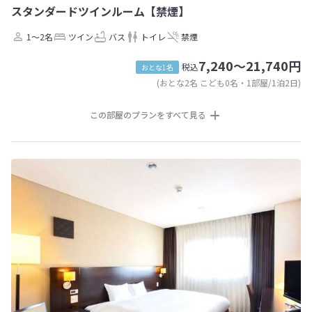
スタンダードツインルーム【禁煙】
1～2名
ツイン
バス
トイレ
禁煙
7,240～21,740円
税込
おとな1名
(おとな2名 こども0名・1部屋/1泊2日)
この部屋のプランをすべて見る