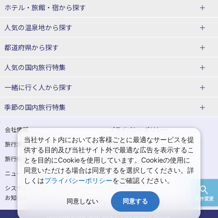
北海道
ホテル・旅館・宿
から探す
東北
北海道ホテル・旅館
人気の温泉地
から探す
青森県
岩手県
北海道
都道府県から探す
宮城県
秋田県
青森県ホテル・旅館
岩手県ホテル・旅館
湯の川温泉(北海道)
定山渓温泉(北海道)
人気の国内旅行特集
山形県
福島県
宮城県ホテル・旅館
秋田県ホテル・旅館
十勝川温泉(北海道)
阿寒湖温泉(北海道)
北海道旅行・ツアー
東京ディズニーリゾート®への旅
ユニバーサル・スタジオ・ジャパ
一緒に行く人
から探す
ンへの旅
関東
山形県ホテル・旅館
福島県ホテル・旅館
洞爺湖温泉(北海道)
川湯温泉(北海道)
東北
一人旅 国内版
家族・子連れ旅行 国内版
季節の国内旅行特集
温泉旅行
日帰り旅行
東京都
神奈川県
層雲峡温泉(北海道)
知床温泉(北海道)
青森旅行・ツアー
岩手旅行・ツアー
カップル・夫婦旅行 国内版
女子旅 国内版
桜・お花見特集
ゴールデンウィーク（GW）の国内
会社情報
プライバシーポリシー
旅行
当社サイト内においてお客様ごとに最適なサービスを提
埼玉県
千葉県
東京都ホテル・旅館
神奈川県ホテル・旅館
東北
旅行業登録票・約款
規約集
宮城旅行・ツアー
秋田旅行・ツアー
卒業旅行・学生旅行 国内版
供する目的及び当社サイト外で最適な広告を表示するこ
夏休み・お盆の国内旅行
7月の国内旅行
旅行条件書
商標について
とを目的にCookieを使用しています。Cookieの使用に
茨城県
栃木県
埼玉県ホテル・旅館
千葉県ホテル・旅館
花巻温泉(岩手)
蔵王温泉(山形)
山形旅行・ツアー
福島旅行・ツアー
同意いただける場合は同意するを選択してください。詳
ニュースリリース
採用情報
8月の国内旅行
9月の国内旅行
しくは
プライバシーポリシー
をご確認ください。
群馬県
茨城県ホテル・旅館
栃木県ホテル・旅館
かみのやま温泉(山形)
鳴子温泉(宮城)
関東
システムメンテナンスの
サイトマップ
10月の国内旅行
11月の国内旅行
お知らせ
条件変更
北陸
群馬県ホテル・旅館
同意しない
同意する
秋保温泉(宮城)
飯坂温泉(福島)
東京旅行・ツアー
神奈川旅行・ツアー
紅葉旅行
クリスマスの国内旅行
Copyright © NIPPON TRAVEL AGENCY Co.,LTD. All rights reserved.