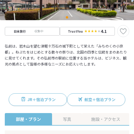
4.1
収集中
日本旅行
TrustYou
弘前は、岩木山を望む津軽十万石の城下町として栄えた「みちのくの小京
都」。ねぷたをはじめとする数々の祭りは、北国の四季と伝統をまのあたり
に見せてくれます。その弘前市の駅前に位置する当ホテルは、ビジネス、観
光の拠点として皆様の多様なニーズにお応えいたします。
JR＋宿泊プラン
航空＋宿泊プラン
部屋・プラン
写真
施設・アクセス