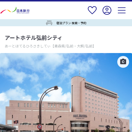
宿泊プラン 検索・予約
アートホテル弘前シティ
あーとほてるひろさきしてぃ
【青森県/弘前・大鰐/弘前】