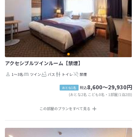
アクセシブルツインルーム【禁煙】
1～3名
ツイン
バス
トイレ
禁煙
8,600～29,930円
税込
おとな1名
(おとな2名 こども0名・1部屋/1泊2日)
この部屋のプランをすべて見る