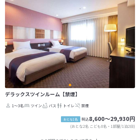
デラックスツインルーム【禁煙】
1～3名
ツイン
バス
トイレ
禁煙
8,600～29,930円
税込
おとな1名
(おとな2名 こども0名・1部屋/1泊2日)