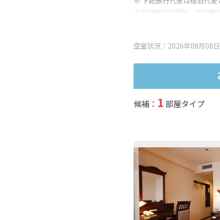
※ 下記旅行代金は宿泊代金
※幼児施設使用料、貸切風
変更となる場合がございま
※表示されている旅行代金
空室状況：2026年08月08日
1
候補：
部屋タイプ