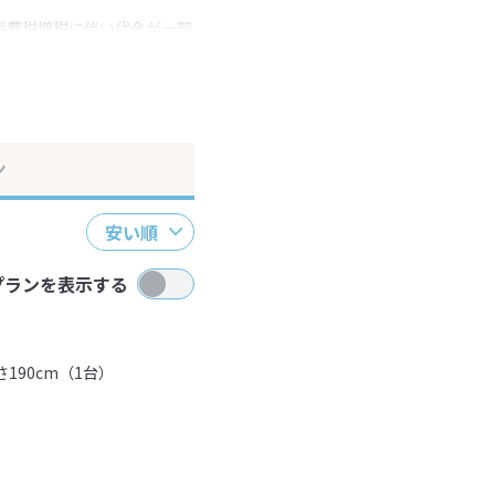
消費税増税に伴い代金が一部
ださい。
ン
安い順
プランを表示する
190cm（1台）