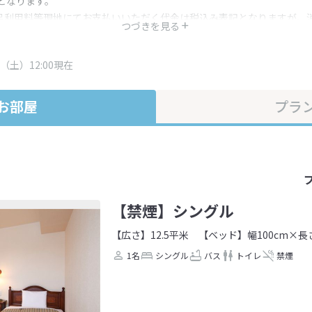
となります。
呂利用料等現地にてお支払いいただく代金は税込み表記となりますが、
つづきを見る
す。
・プラン内容は一定時間ごとに更新されます。最終確認画面でご確認く
（土）12:00現在
お部屋
プラ
【禁煙】シングル
【広さ】12.5平米
【ベッド】幅100cm×長さ
1名
シングル
バス
トイレ
禁煙