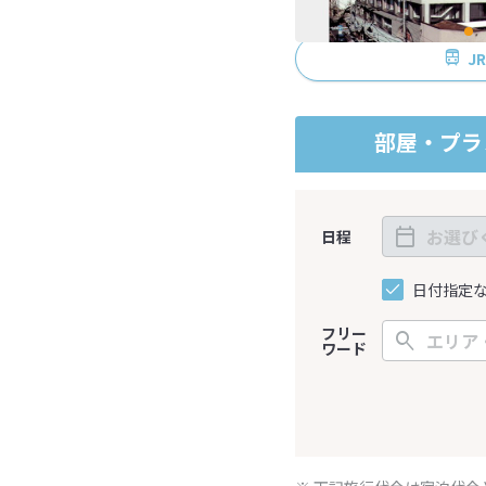
J
部屋・プラ
日程
日付指定
フリー
ワード