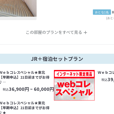
おとな1名
(おと
この部屋のプランをすべて見る
JR＋宿泊セットプラン
Ｗｅｂコレスペシャル★東北
Ｗｅｂコ
【早期申込】21日前までがお得
39
税込
♪―
36,900
円 ~
60,000
円
税込
Ｗｅｂコレスペシャル★東北
【早期申込】21日前までがお得
♪★