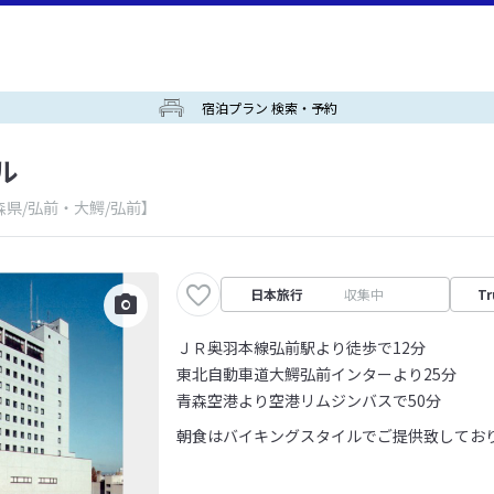
宿泊プラン 検索・予約
ル
森県/弘前・大鰐/弘前】
日本旅行
収集中
Tr
ＪＲ奥羽本線弘前駅より徒歩で12分
東北自動車道大鰐弘前インターより25分
青森空港より空港リムジンバスで50分
朝食はバイキングスタイルでご提供致してお