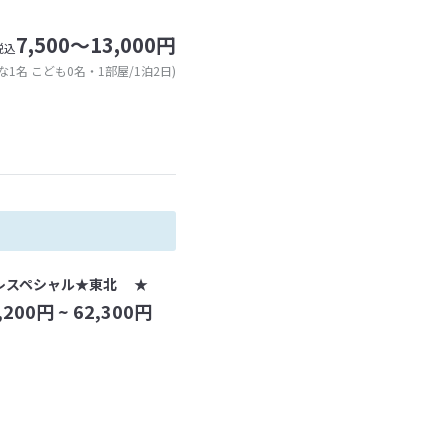
7,500～13,000円
税込
な1名 こども0名・1部屋/1泊2日)
レスペシャル★東北 ★
,200
円 ~
62,300
円