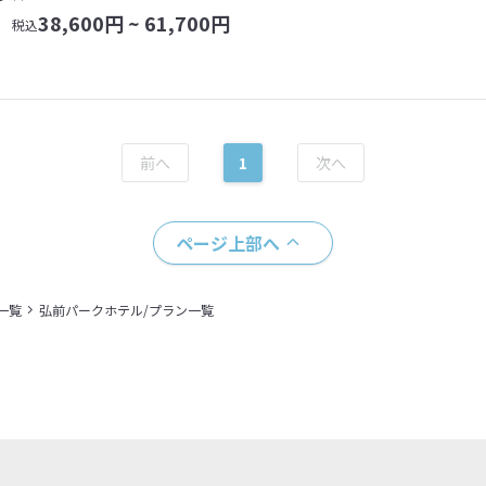
38,600
円 ~
61,700
円
税込
1
ページ上部へ
一覧
弘前パークホテル/プラン一覧