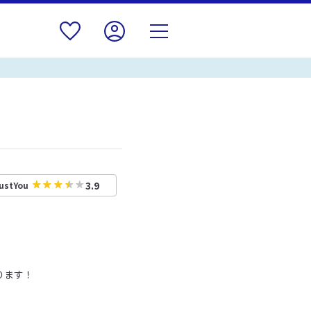
3.9
ustYou
ります！