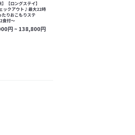
旅】【ロングステイ】
チェックアウト♪最大22時
ったりおこもりステ
2食付〜
000
円 ~
138,800
円