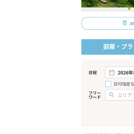
J
部屋・プラ
日程
日付指定
フリー
ワード