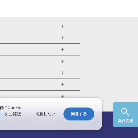
千葉県
茨城県
岐阜県
愛知県
・旅館
愛媛県
中国
ル・旅館
北海道)
鹿児島県
沖縄県
・旅館
やま温泉(山形)
ツアー
ル・旅館
福井)
関東
千葉旅行・ツアー
・旅館
四万温泉(群馬)
福井旅行・ツアー
館
熱川温泉(静岡)
 国内版
ツアー
・旅館
部温泉(山梨)
兵庫旅行・ツアー
国内旅行
Cookie
・旅館
関西
ー
をご確認
同意しない
同意する
愛媛旅行・ツアー
国内旅行
)
玉造温泉(島根)
システムメンテナンスの
お知らせ
サイトマップ
条件変更
九州
野温泉(佐賀)
・ツアー