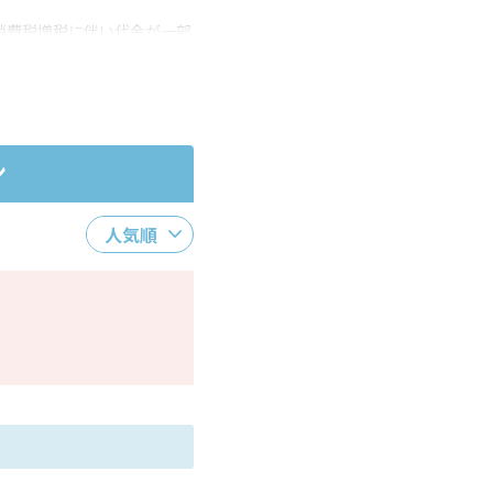
消費税増税に伴い代金が一部
ださい。
ン
人気順