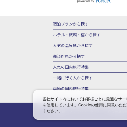
宿泊プランから探す
北海道
東北
青森県
岩手県
宮城
ホテル・旅館・宿
から探す
栃木県
群馬県
北陸
富山県
石川
北海道ホテル・旅館
青森県ホテ
人気の温泉地
から探す
三重県
近畿
滋賀県
京都府
大阪
山形県ホテル・旅館
福島県ホテル・旅
北海道
湯の川温泉(北海道)
定山渓温
都道府県から探す
岡山県
広島県
鳥取県
島根県
山
千葉県ホテル・旅館
茨城県ホテル・旅
川湯温泉(北海道)
層雲峡温泉(北海道)
北海道旅行・ツアー
東北
青
人気の国内旅行特集
石川県ホテル・旅館
福井県ホテル・旅
鳴子温泉(宮城)
秋保温泉(宮城)
飯坂
山形旅行・ツアー
福島旅行・ツアー
静岡県ホテル・旅館
岐阜県ホテル・旅
東京ディズニーリゾート®への旅
ユニ
一緒に行く人
から探す
鬼怒川温泉(栃木)
川治温泉(栃木)
湯
茨城旅行・ツアー
栃木旅行・ツアー
京都府ホテル・旅館
大阪府ホテル・旅
伊豆箱根
箱根湯本温泉(神奈川)
強羅
一人旅 国内版
家族・子連れ旅行 国内
季節の国内旅行特集
甲信越
山梨旅行・ツアー
新潟旅行・
徳島県ホテル・旅館
高知県ホテル・旅
堂ヶ島温泉(静岡)
甲信越
河口湖温泉(
愛知旅行・ツアー
三重旅行・ツアー
桜・お花見特集
ゴールデンウィーク（
当社サイト内においてお客様ごとに最適なサービ
広島県ホテル・旅館
鳥取県ホテル・旅
白骨温泉(長野)
湯田中渋温泉(長野)
を使用しています。Cookieの使用に同意い
奈良旅行・ツアー
和歌山旅行・ツアー
9月の国内旅行
10月の国内旅行
11
佐賀県ホテル・旅館
長崎県ホテル・旅
有馬温泉(兵庫)
城崎温泉(兵庫)
湯村
ください。
会社情報
プライバシーポリシー
旅行業登録
中国
岡山旅行・ツアー
広島旅行・ツ
1月の国内旅行
2月の国内旅行
3月
鹿児島県ホテル・旅館
沖縄県ホテル・
長門湯本(山口)
四国
こんぴら温泉(香
福岡旅行・ツアー
佐賀旅行・ツアー
由布院温泉(大分)
別府温泉(大分)
霧