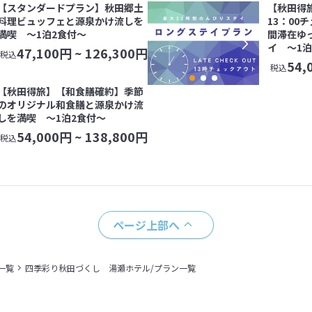
【スタンダードプラン】秋田郷土
【秋田得
料理ビュッフェと源泉かけ流しを
13：00
満喫 〜1泊2食付〜
間滞在ゆ
イ 〜1泊
47,100
円 ~
126,300
円
税込
54,
税込
【秋田得旅】【和食膳確約】季節
のオリジナル和食膳と源泉かけ流
しを満喫 〜1泊2食付〜
54,000
円 ~
138,800
円
税込
ページ上部へ
一覧
四季彩り秋田づくし 湯瀬ホテル/プラン一覧