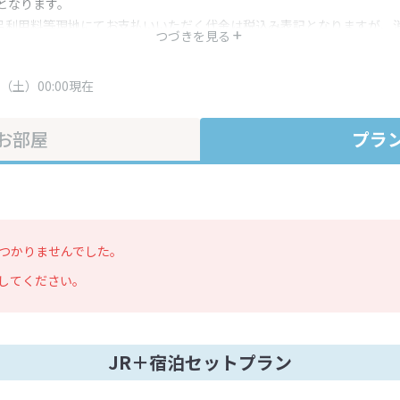
となります。
呂利用料等現地にてお支払いいただく代金は税込み表記となりますが、
つづきを見る
す。
・プラン内容は一定時間ごとに更新されます。最終確認画面でご確認く
（土）00:00現在
お部屋
プラ
つかりませんでした。
してください。
JR＋宿泊セットプラン