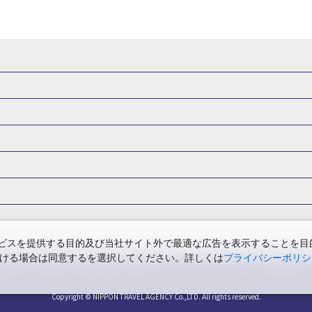
県
秋田県
山形県
福島県
関東
東京都
神奈川県
埼玉県
県
福井県
甲信越
山梨県
新潟県
長野県
東海
静岡県
ル・旅館
岩手県ホテル・旅館
宮城県ホテル・旅館
秋田県ホテル
府
兵庫県
奈良県
和歌山県
四国
徳島県
高知県
香川県
館
東京都ホテル・旅館
神奈川県ホテル・旅館
埼玉県ホテ
泉(北海道)
十勝川温泉(北海道)
阿寒湖温泉(北海道)
洞爺湖温泉(
口県
九州
福岡県
佐賀県
長崎県
熊本県
大分県
宮崎県
館
栃木県ホテル・旅館
群馬県ホテル・旅館
富山県ホテル
知床温泉(北海道)
東北
花巻温泉(岩手)
蔵王温泉(山形)
かみの
森旅行・ツアー
岩手旅行・ツアー
宮城旅行・ツアー
秋田旅行・
館
山梨県ホテル・旅館
新潟県ホテル・旅館
長野県ホテ
温泉(福島)
北陸
和倉温泉(石川)
宇奈月温泉(富山)
あわら温泉(
関東
東京旅行・ツアー
神奈川旅行・ツアー
埼玉旅行・ツアー
館
愛知県ホテル・旅館
三重県ホテル・旅館
滋賀県ホテル
バーサル・スタジオ・ジャパンへの旅
温泉旅行
日帰り旅行
西川温泉(栃木)
草津温泉(群馬)
万座温泉(群馬)
伊香保温泉(群馬)
群馬旅行・ツアー
北陸
富山旅行・ツアー
石川旅行・ツアー
館
兵庫県ホテル・旅館
奈良県ホテル・旅館
和歌山県ホテル・旅
温泉(神奈川)
湯河原温泉(神奈川)
熱海温泉(静岡)
伊東温泉(静岡)
版
カップル・夫婦旅行 国内版
女子旅 国内版
卒業旅行・学生旅行
ツアー
長野旅行・ツアー
東海
静岡旅行・ツアー
岐阜旅行・
館
香川県ホテル・旅館
愛媛県ホテル・旅館
岡山県ホテル
山梨)
富士山石和温泉(山梨)
西山温泉(山梨)
瀬波温泉(新潟)
下
関西
滋賀旅行・ツアー
京都旅行・ツアー
大阪旅行・ツアー
GW）の国内旅行
夏休み・お盆の国内旅行
7月の国内旅行
8月の
スを提供する目的及び当社サイト外で最適な広告を表示することを目的に
館
島根県ホテル・旅館
山口県ホテル・旅館
福岡県ホテル
昼神温泉(長野)
東海
浜名湖かんざんじ温泉(静岡)
下呂温泉(岐阜)
ただける場合は同意するを選択してください。詳しくは
プライバシーポリシ
四国
徳島旅行・ツアー
高知旅行・ツアー
香川旅行・ツアー
月の国内旅行
紅葉旅行
クリスマスの国内旅行
年末年始・お正月の
館
熊本県ホテル・旅館
大分県ホテル・旅館
宮崎県ホテル・旅館
温泉(兵庫)
白浜温泉(和歌山)
中国
三朝温泉(鳥取)
皆生温泉(鳥取
票・約款
規約集
旅行条件書
商標について
ニュースリリース
採用情報
アー
鳥取旅行・ツアー
島根旅行・ツアー
山口旅行・ツアー
の国内旅行
旅館
川)
道後温泉(愛媛)
九州
雲仙温泉(長崎)
黒川温泉(熊本)
嬉
長崎旅行・ツアー
Copyright © NIPPON TRAVEL AGENCY Co.,LTD. All rights reserved.
熊本旅行・ツアー
大分旅行・ツアー
宮崎旅行
島温泉(鹿児島)