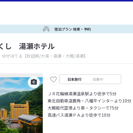
宿泊プラン 検索・予約
くし 湯瀬ホテル
 ゆぜほてる
【秋田県/大湯・湯瀬・大館/湯瀬】
日本旅行
収集中
ＪＲ花輪線湯瀬温泉駅より徒歩で5分
東北自動車道鹿角・八幡平インターより10分
大館能代空港より車・タクシーで75分
高速バス湯瀬ＰＡより徒歩で10分