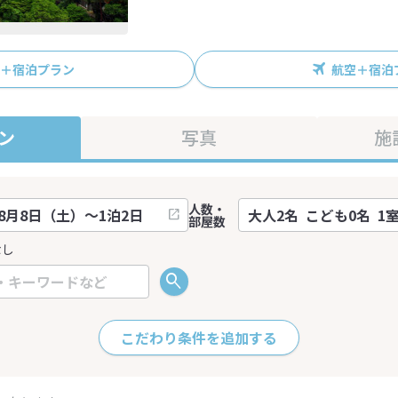
R＋宿泊プラン
航空＋宿泊
ン
写真
施
人数・
部屋数
なし
こだわり条件を追加する