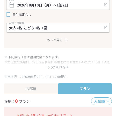
日付指定なし
人数・部屋数
もっと見る
※ 下記旅行代金は宿泊代金となります。
※幼児施設使用料、貸切風呂利用料等現地にてお支払いいただく代金は税込
み表記となりますが、消費税増税に伴い代金が一部変更となる場合がござい
つづきを見る
ます。
空室状況：2026年08月09日（日）12:00現在
※表示されている旅行代金・プラン内容は一定時間ごとに更新されます。最
終確認画面でご確認ください。
お部屋
プラン
0
候補：
プラン
人気順
お探しのプランが見つかりませんでした。