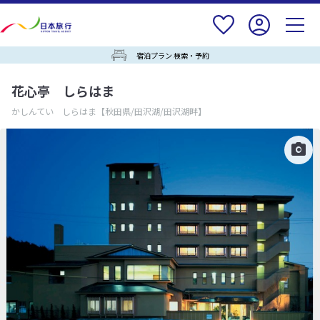
宿泊プラン 検索・予約
花心亭 しらはま
かしんてい しらはま
【秋田県/田沢湖/田沢湖畔】