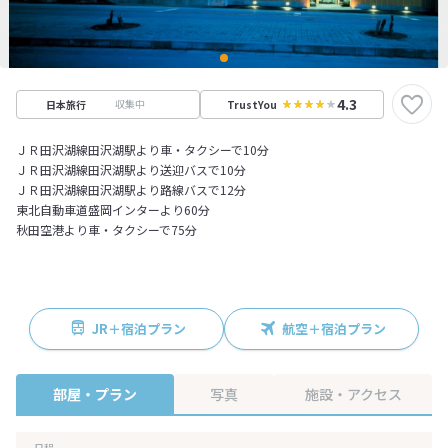
4.3
収集中
日本旅行
TrustYou
ＪＲ田沢湖線田沢湖駅より車・タクシーで10分
ＪＲ田沢湖線田沢湖駅より送迎バスで10分
ＪＲ田沢湖線田沢湖駅より路線バスで12分
東北自動車道盛岡インターより60分
秋田空港より車・タクシーで75分
JR＋宿泊プラン
航空＋宿泊プラン
部屋・プラン
写真
施設・アクセス
日程