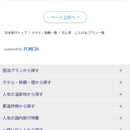
ページ上部へ
日本旅行トップ
ホテル・旅館一覧
花心亭 しらはま/プラン一覧
宿泊プランから探す
北海道
ホテル・旅館・宿
から探す
東北
北海道ホテル・旅館
人気の温泉地
から探す
青森県
岩手県
北海道
都道府県から探す
宮城県
秋田県
青森県ホテル・旅館
岩手県ホテル・旅館
湯の川温泉(北海道)
定山渓温泉(北海道)
人気の国内旅行特集
山形県
福島県
宮城県ホテル・旅館
秋田県ホテル・旅館
十勝川温泉(北海道)
阿寒湖温泉(北海道)
北海道旅行・ツアー
東京ディズニーリゾート®への旅
ユニバーサル・スタジオ・ジャパ
一緒に行く人
から探す