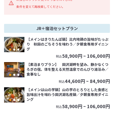
条件を変えて再検索してください。
JR＋宿泊セットプラン
【メインはきりたんぽ鍋】比内地鶏の旨味がたっぷ
り 秋田のごちそうを味わう／夕朝食専用ダイニン
グ
58,900
円 ~
106,000
円
税込
【素泊まりプラン】 田沢湖畔を望み、静かなくつ
ろぎの宿。体を整える天然温泉でのんびり湯浴み／
食事なし
44,600
円 ~
84,900
円
税込
【メインは山の芋鍋】山の芋のとろりとした食感と
旨味出汁を味わう田沢湖名産鍋／夕朝食専用ダイニ
ング
58,900
円 ~
106,000
円
税込