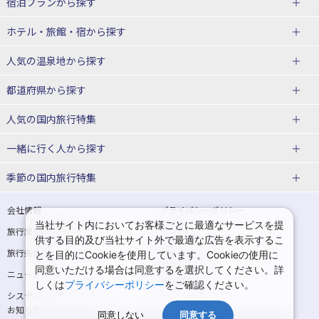
宿泊プランから探す
北海道
ホテル・旅館・宿
から探す
東北
北海道ホテル・旅館
人気の温泉地
から探す
青森県
岩手県
北海道
都道府県から探す
宮城県
秋田県
青森県ホテル・旅館
岩手県ホテル・旅館
湯の川温泉(北海道)
定山渓温泉(北海道)
人気の国内旅行特集
山形県
福島県
宮城県ホテル・旅館
秋田県ホテル・旅館
十勝川温泉(北海道)
阿寒湖温泉(北海道)
北海道旅行・ツアー
東京ディズニーリゾート®への旅
ユニバーサル・スタジオ・ジャパ
一緒に行く人
から探す
ンへの旅
関東
山形県ホテル・旅館
福島県ホテル・旅館
洞爺湖温泉(北海道)
川湯温泉(北海道)
東北
一人旅 国内版
家族・子連れ旅行 国内版
季節の国内旅行特集
温泉旅行
日帰り旅行
東京都
神奈川県
層雲峡温泉(北海道)
知床温泉(北海道)
青森旅行・ツアー
岩手旅行・ツアー
カップル・夫婦旅行 国内版
女子旅 国内版
桜・お花見特集
ゴールデンウィーク（GW）の国内
会社情報
プライバシーポリシー
旅行
当社サイト内においてお客様ごとに最適なサービスを提
埼玉県
千葉県
東京都ホテル・旅館
神奈川県ホテル・旅館
東北
旅行業登録票・約款
規約集
宮城旅行・ツアー
秋田旅行・ツアー
卒業旅行・学生旅行 国内版
供する目的及び当社サイト外で最適な広告を表示するこ
夏休み・お盆の国内旅行
7月の国内旅行
旅行条件書
商標について
とを目的にCookieを使用しています。Cookieの使用に
茨城県
栃木県
埼玉県ホテル・旅館
千葉県ホテル・旅館
花巻温泉(岩手)
蔵王温泉(山形)
山形旅行・ツアー
福島旅行・ツアー
同意いただける場合は同意するを選択してください。詳
ニュースリリース
採用情報
8月の国内旅行
9月の国内旅行
しくは
プライバシーポリシー
をご確認ください。
群馬県
茨城県ホテル・旅館
栃木県ホテル・旅館
かみのやま温泉(山形)
鳴子温泉(宮城)
関東
システムメンテナンスの
サイトマップ
10月の国内旅行
11月の国内旅行
お知らせ
北陸
群馬県ホテル・旅館
同意しない
同意する
秋保温泉(宮城)
飯坂温泉(福島)
東京旅行・ツアー
神奈川旅行・ツアー