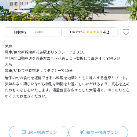
4.2
収集中
日本旅行
TrustYou
東京：
電車/東北新幹線新花巻駅よりタクシーで２０分。
車/東北自動車道を青森方面へ～花巻ＩＣ～右折して直進４Ｋｍ約５分
大阪：
電車/いわて花巻空港よりタクシーで15分。
岩手の旬の食材を堪能できるお料理を地酒とともに味わえる温泉リゾート。
気兼ねなく語らいながら特別な時間をお過ごしいただけるよう、真心を込め
たおもてなしをいたします。湯量豊富な広々とした大浴場で、ゆったりと心
ゆくまでお寛ぎください。
JR＋宿泊プラン
航空＋宿泊プラン