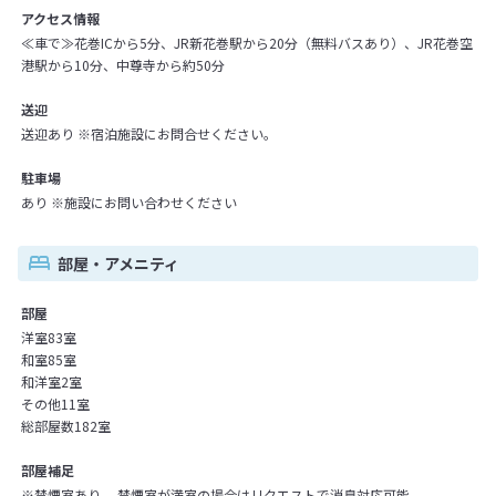
アクセス情報
≪車で≫花巻ICから5分、JR新花巻駅から20分（無料バスあり）、JR花巻空
港駅から10分、中尊寺から約50分
送迎
送迎あり ※宿泊施設にお問合せください。
駐車場
あり ※施設にお問い合わせください
部屋・アメニティ
部屋
洋室83室
和室85室
和洋室2室
その他11室
総部屋数182室
部屋補足
※禁煙室あり 禁煙室が満室の場合はリクエストで消臭対応可能