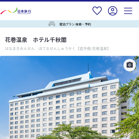
宿泊プラン 検索・予約
花巻温泉 ホテル千秋閣
はなまきおんせん ほてるせんしゅうかく
【岩手県/花巻温泉】