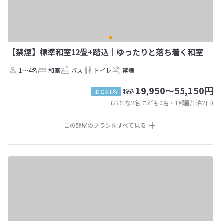
【禁煙】標準和室12畳+踏込｜ゆったりと落ち着く和室
1～4名
和室
バス
トイレ
禁煙
19,950～55,150円
税込
おとな1名
(おとな2名 こども0名・1部屋/1泊2日)
この部屋のプランをすべて見る