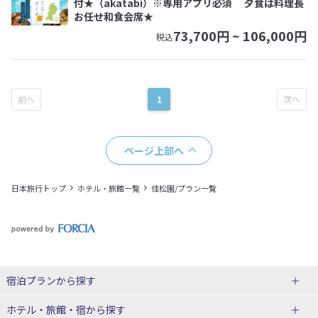
付★（akatabi）※専用アプリ必須 夕食は料理長
お任せ和食会席★
73,700
円 ~
106,000
円
税込
1
ページ上部へ
日本旅行トップ
ホテル・旅館一覧
佳松園/プラン一覧
宿泊プランから探す
北海道
ホテル・旅館・宿
から探す