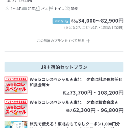
【広さ】12+4.5畳
1～4名
和室
バス
トイレ
禁煙
34,000～82,900円
税込
おとな1名
(おとな2名 こども0名・1部屋/1泊2日)
この部屋のプランをすべて見る
JR＋宿泊セットプラン
Ｗｅｂコレスペシャル★東北 夕食は料理長お任せ
和食会席★
73,700
円 ~
108,200
円
税込
Ｗｅｂコレスペシャル★東北 夕食は和食会席★
62,300
円 ~
96,800
円
税込
旅先で使える！東北おもてなしクーポン1,000円分