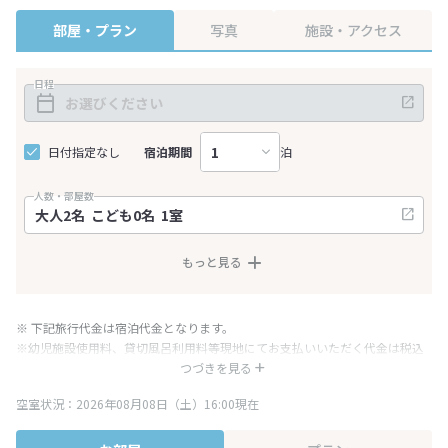
部屋・プラン
写真
施設・アクセス
日程
日付指定なし
宿泊期間
泊
人数・部屋数
もっと見る
※ 下記旅行代金は宿泊代金となります。
※幼児施設使用料、貸切風呂利用料等現地にてお支払いいただく代金は税込
み表記となりますが、消費税増税に伴い代金が一部変更となる場合がござい
つづきを見る
ます。
空室状況：2026年08月08日（土）16:00現在
※表示されている旅行代金・プラン内容は一定時間ごとに更新されます。最
終確認画面でご確認ください。