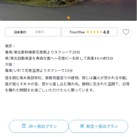
4.8
収集中
日本旅行
TrustYou
東京：
電車/東北新幹線新花巻駅よりタクシーで20分
車/東北自動車道を青森方面へ～花巻IC～右折して直進4ｋｍ約5分
大阪：
電車/いわて花巻空港よりタクシーで15分
宿を囲む県木南部赤松、新数奇屋造りの建物、夜には篝火が焚かれる中庭。
風が揺らす木々の音、窓から差し込む陽の光。静寂に包まれた空間で、日常
を離れた時間をお過ごしいただけたらと願っています。
JR＋宿泊プラン
航空＋宿泊プラン