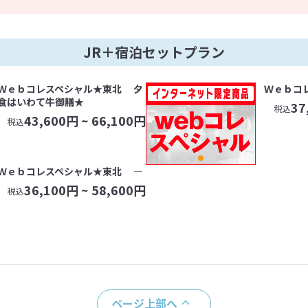
JR＋宿泊セットプラン
Ｗｅｂコレスペシャル★東北 夕
Ｗｅｂコ
食はいわて牛御膳★
37
税込
43,600
円 ~
66,100
円
税込
Ｗｅｂコレスペシャル★東北 ―
36,100
円 ~
58,600
円
税込
ページ上部へ