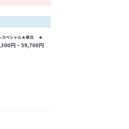
レスペシャル★東北 ★
,300
円 ~
59,700
円