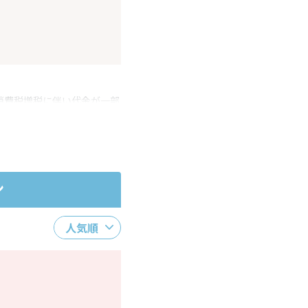
消費税増税に伴い代金が一部
ださい。
ン
人気順