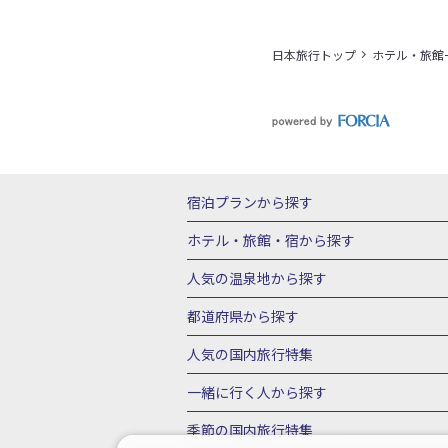
日本旅行トップ
ホテル・旅館
宿泊プランから探す
北海道
東北
青森県
岩手県
宮城
ホテル・旅館・宿
から探す
栃木県
群馬県
北陸
富山県
石川
北海道ホテル・旅館
青森県ホテ
人気の温泉地
から探す
三重県
近畿
滋賀県
京都府
大阪
山形県ホテル・旅館
福島県ホテル・旅
北海道
湯の川温泉(北海道)
定山渓温
都道府県から探す
岡山県
広島県
鳥取県
島根県
山
千葉県ホテル・旅館
茨城県ホテル・旅
川湯温泉(北海道)
層雲峡温泉(北海道)
北海道旅行・ツアー
東北
青
人気の国内旅行特集
石川県ホテル・旅館
福井県ホテル・旅
鳴子温泉(宮城)
秋保温泉(宮城)
飯坂
山形旅行・ツアー
福島旅行・ツアー
静岡県ホテル・旅館
岐阜県ホテル・旅
東京ディズニーリゾート®への旅
ユニ
一緒に行く人
から探す
鬼怒川温泉(栃木)
川治温泉(栃木)
湯
茨城旅行・ツアー
栃木旅行・ツアー
京都府ホテル・旅館
大阪府ホテル・旅
伊豆箱根
箱根湯本温泉(神奈川)
強羅
一人旅 国内版
家族・子連れ旅行 国内
季節の国内旅行特集
甲信越
山梨旅行・ツアー
新潟旅行・
徳島県ホテル・旅館
高知県ホテル・旅