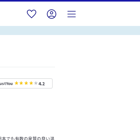
4.2
ustYou
日本でも有数の泉質の良い温