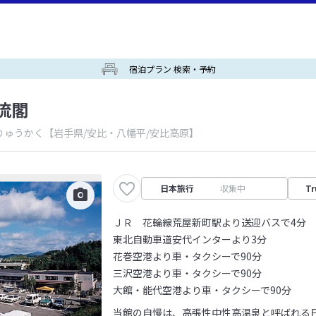
宿泊プラン 検索・予約
流閣
りゅうかく
【岩手県/安比・八幡平/安比高原】
日本旅行
収集中
Tr
ＪＲ 花輪線荒屋新町駅より送迎バスで4分
東北自動車道安代インターより3分
花巻空港より車・タクシーで90分
三沢空港より車・タクシーで90分
大館・能代空港より車・タクシーで90分
当館の自慢は、高張性中性高温泉と呼ばれる