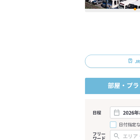
J
部屋・プラ
日程
日付指定
フリー
ワード