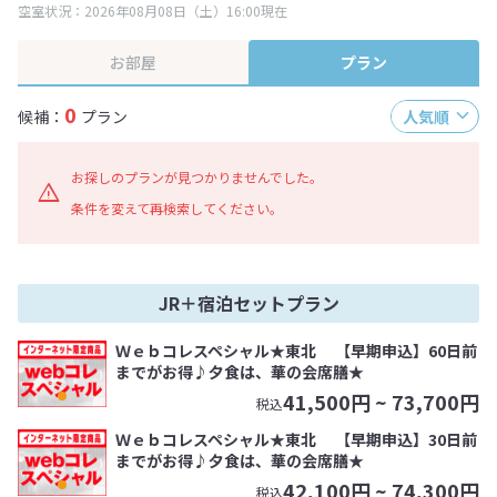
空室状況：2026年08月08日（土）16:00現在
※表示されている旅行代金・プラン内容は一定時間ごとに更新されます。最
終確認画面でご確認ください。
お部屋
プラン
0
候補：
プラン
人気順
お探しのプランが見つかりませんでした。
条件を変えて再検索してください。
JR＋宿泊セットプラン
Ｗｅｂコレスペシャル★東北 【早期申込】60日前
までがお得♪夕食は、華の会席膳★
41,500
円 ~
73,700
円
税込
Ｗｅｂコレスペシャル★東北 【早期申込】30日前
までがお得♪夕食は、華の会席膳★
42,100
円 ~
74,300
円
税込