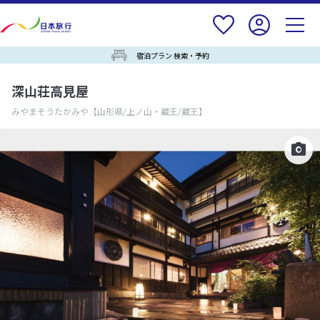
宿泊プラン 検索・予約
深山荘高見屋
みやまそうたかみや
【山形県/上ノ山・蔵王/蔵王】