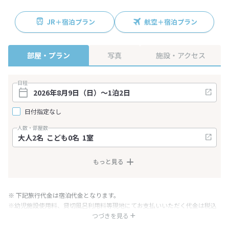
JR＋宿泊プラン
航空＋宿泊プラン
部屋・プラン
写真
施設・アクセス
日程
日付指定なし
人数・部屋数
もっと見る
※ 下記旅行代金は宿泊代金となります。
※幼児施設使用料、貸切風呂利用料等現地にてお支払いいただく代金は税込
み表記となりますが、消費税増税に伴い代金が一部変更となる場合がござい
つづきを見る
ます。