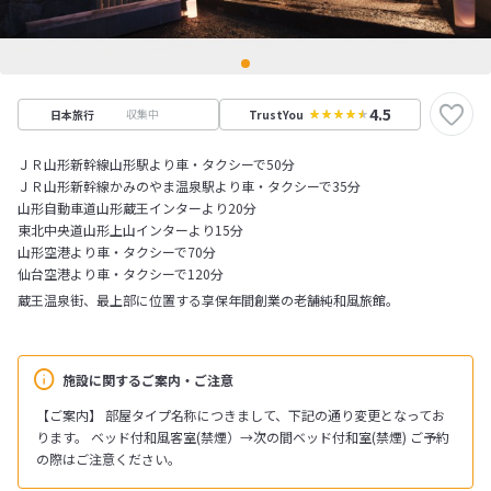
4.5
収集中
日本旅行
TrustYou
ＪＲ山形新幹線山形駅より車・タクシーで50分
ＪＲ山形新幹線かみのやま温泉駅より車・タクシーで35分
山形自動車道山形蔵王インターより20分
東北中央道山形上山インターより15分
山形空港より車・タクシーで70分
仙台空港より車・タクシーで120分
蔵王温泉街、最上部に位置する享保年間創業の老舗純和風旅館。
施設に関するご案内・ご注意
【ご案内】 部屋タイプ名称につきまして、下記の通り変更となってお
ります。 ベッド付和風客室(禁煙）→次の間ベッド付和室(禁煙) ご予約
の際はご注意ください。