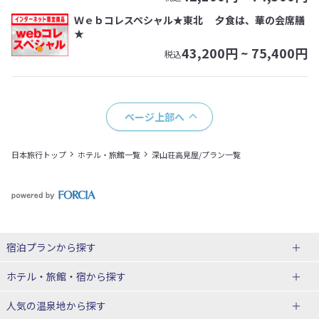
Ｗｅｂコレスペシャル★東北 夕食は、華の会席膳
★
43,200
円 ~
75,400
円
税込
ページ上部へ
日本旅行トップ
ホテル・旅館一覧
深山荘高見屋/プラン一覧
宿泊プランから探す
北海道
ホテル・旅館・宿
から探す
東北
北海道ホテル・旅館
人気の温泉地
から探す