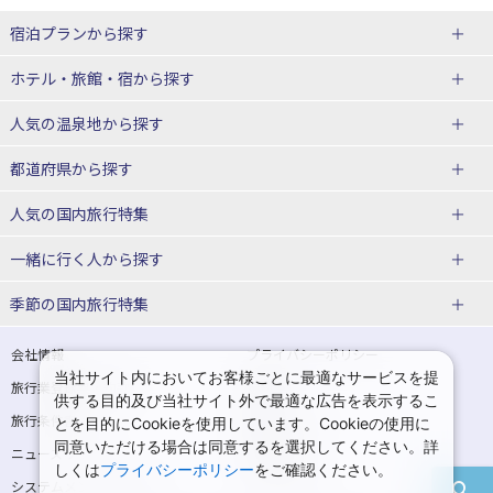
宿泊プランから探す
北海道
ホテル・旅館・宿
から探す
東北
北海道ホテル・旅館
人気の温泉地
から探す
青森県
岩手県
北海道
都道府県から探す
宮城県
秋田県
青森県ホテル・旅館
岩手県ホテル・旅館
湯の川温泉(北海道)
定山渓温泉(北海道)
人気の国内旅行特集
山形県
福島県
宮城県ホテル・旅館
秋田県ホテル・旅館
十勝川温泉(北海道)
阿寒湖温泉(北海道)
北海道旅行・ツアー
東京ディズニーリゾート®への旅
ユニバーサル・スタジオ・ジャパ
一緒に行く人
から探す
ンへの旅
関東
山形県ホテル・旅館
福島県ホテル・旅館
洞爺湖温泉(北海道)
川湯温泉(北海道)
東北
一人旅 国内版
家族・子連れ旅行 国内版
季節の国内旅行特集
温泉旅行
日帰り旅行
東京都
神奈川県
層雲峡温泉(北海道)
知床温泉(北海道)
青森旅行・ツアー
岩手旅行・ツアー
カップル・夫婦旅行 国内版
女子旅 国内版
桜・お花見特集
ゴールデンウィーク（GW）の国内
会社情報
プライバシーポリシー
旅行
当社サイト内においてお客様ごとに最適なサービスを提
埼玉県
千葉県
東京都ホテル・旅館
神奈川県ホテル・旅館
東北
旅行業登録票・約款
規約集
宮城旅行・ツアー
秋田旅行・ツアー
卒業旅行・学生旅行 国内版
供する目的及び当社サイト外で最適な広告を表示するこ
夏休み・お盆の国内旅行
7月の国内旅行
旅行条件書
商標について
とを目的にCookieを使用しています。Cookieの使用に
茨城県
栃木県
埼玉県ホテル・旅館
千葉県ホテル・旅館
花巻温泉(岩手)
蔵王温泉(山形)
山形旅行・ツアー
福島旅行・ツアー
同意いただける場合は同意するを選択してください。詳
ニュースリリース
採用情報
8月の国内旅行
9月の国内旅行
しくは
プライバシーポリシー
をご確認ください。
群馬県
茨城県ホテル・旅館
栃木県ホテル・旅館
かみのやま温泉(山形)
鳴子温泉(宮城)
関東
システムメンテナンスの
サイトマップ