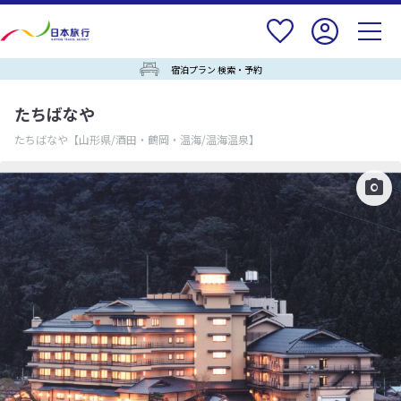
宿泊プラン 検索・予約
たちばなや
たちばなや
【山形県/酒田・鶴岡・温海/温海温泉】