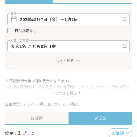
日程
日付指定なし
人数・部屋数
もっと見る
※ 下記旅行代金は宿泊代金となります。
※幼児施設使用料、貸切風呂利用料等現地にてお支払いいただく代金は税込
み表記となりますが、消費税増税に伴い代金が一部変更となる場合がござい
つづきを見る
ます。
空室状況：2026年08月05日（水）20:00現在
※表示されている旅行代金・プラン内容は一定時間ごとに更新されます。最
終確認画面でご確認ください。
お部屋
プラン
1
候補：
プラン
人気順