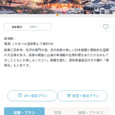
収集中
日本旅行
新潟駅：
電車/ＪＲあつみ温泉駅より車約5分
創業三百余年、佐次右衛門の宿。庄内有数の美しい日本庭園と開放的な空間
の大浴場を有す。自慢の朝食と山海の幸満載の会席料理をあたたかなおもて
なしとともにお楽しみください。庭園を望む、源泉客室風呂付きの離れ「環
翠荘」も人気です。
JR＋宿泊プラン
航空＋宿泊プラン
部屋・プラン
写真
施設・アクセス