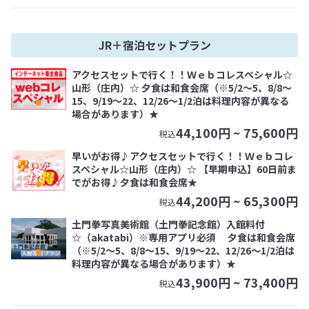
JR＋宿泊セットプラン
アクセスセットで行く！！Ｗｅｂコレスペシャル☆
山形（庄内）☆ 夕食は和食会席（※5/2～5、8/8～
15、9/19～22、12/26～1/2泊は料理内容が異なる
場合があります）★
44,100
円 ~
75,600
円
税込
早いがお得♪アクセスセットで行く！！Ｗｅｂコレ
スペシャル☆山形（庄内）☆ 【早期申込】60日前ま
でがお得♪夕食は和食会席★
44,200
円 ~
65,300
円
税込
土門拳写真美術館（土門拳記念館）入館料付
☆（akatabi）※専用アプリ必須 夕食は和食会席
（※5/2～5、8/8～15、9/19～22、12/26～1/2泊は
料理内容が異なる場合があります）★
43,900
円 ~
73,400
円
税込