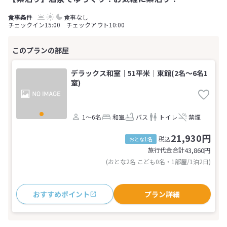
食事なし
チェックイン15:00 チェックアウト10:00
デラックス和室｜51平米｜東館(2名～6名1
室)
1～6名
和室
バス
トイレ
禁煙
21,930円
税込
おとな1名
旅行代金合計
43,860
円
(おとな2名 こども0名・1部屋/1泊2日)
おすすめポイント
プラン詳細