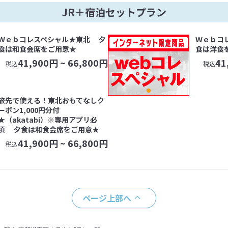
JR＋宿泊セットプラン
Ｗｅｂコレスペシャル★東北 夕
Ｗｅｂコ
食は和食会席をご用意★
食は洋食
41,900
円 ~
66,800
円
41
税込
税込
旅先で使える！東北おもてなしク
ーポン1,000円分付
★（akatabi）※専用アプリ必
須 夕食は和食会席をご用意★
41,900
円 ~
66,800
円
税込
ページ上部へ