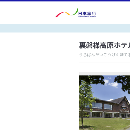
裏磐梯高原ホテ
うらばんだいこうげんほて