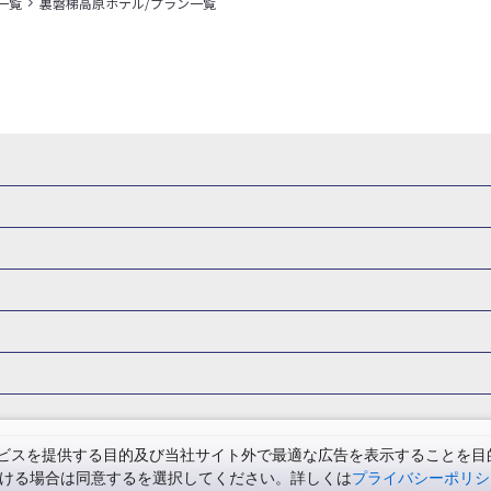
一覧
裏磐梯高原ホテル/プラン一覧
県
秋田県
山形県
福島県
関東
東京都
神奈川県
埼玉県
県
福井県
甲信越
山梨県
新潟県
長野県
東海
静岡県
ル・旅館
岩手県ホテル・旅館
宮城県ホテル・旅館
秋田県ホテル
府
兵庫県
奈良県
和歌山県
四国
徳島県
高知県
香川県
館
東京都ホテル・旅館
神奈川県ホテル・旅館
埼玉県ホテ
泉(北海道)
十勝川温泉(北海道)
阿寒湖温泉(北海道)
洞爺湖温泉(
口県
九州
福岡県
佐賀県
長崎県
熊本県
大分県
宮崎県
館
栃木県ホテル・旅館
群馬県ホテル・旅館
富山県ホテル
知床温泉(北海道)
東北
花巻温泉(岩手)
蔵王温泉(山形)
かみの
森旅行・ツアー
岩手旅行・ツアー
宮城旅行・ツアー
秋田旅行・
館
山梨県ホテル・旅館
新潟県ホテル・旅館
長野県ホテ
温泉(福島)
北陸
和倉温泉(石川)
宇奈月温泉(富山)
あわら温泉(
関東
東京旅行・ツアー
神奈川旅行・ツアー
埼玉旅行・ツアー
館
愛知県ホテル・旅館
三重県ホテル・旅館
滋賀県ホテル
バーサル・スタジオ・ジャパンへの旅
温泉旅行
日帰り旅行
西川温泉(栃木)
草津温泉(群馬)
万座温泉(群馬)
伊香保温泉(群馬)
群馬旅行・ツアー
北陸
富山旅行・ツアー
石川旅行・ツアー
館
兵庫県ホテル・旅館
奈良県ホテル・旅館
和歌山県ホテル・旅
温泉(神奈川)
湯河原温泉(神奈川)
熱海温泉(静岡)
伊東温泉(静岡)
版
カップル・夫婦旅行 国内版
女子旅 国内版
卒業旅行・学生旅行
ツアー
長野旅行・ツアー
東海
静岡旅行・ツアー
岐阜旅行・
館
香川県ホテル・旅館
愛媛県ホテル・旅館
岡山県ホテル
山梨)
富士山石和温泉(山梨)
西山温泉(山梨)
瀬波温泉(新潟)
下
関西
滋賀旅行・ツアー
京都旅行・ツアー
大阪旅行・ツアー
GW）の国内旅行
夏休み・お盆の国内旅行
7月の国内旅行
8月の
スを提供する目的及び当社サイト外で最適な広告を表示することを目的に
館
島根県ホテル・旅館
山口県ホテル・旅館
福岡県ホテル
昼神温泉(長野)
東海
浜名湖かんざんじ温泉(静岡)
下呂温泉(岐阜)
ただける場合は同意するを選択してください。詳しくは
プライバシーポリシ
四国
徳島旅行・ツアー
高知旅行・ツアー
香川旅行・ツアー
月の国内旅行
紅葉旅行
クリスマスの国内旅行
年末年始・お正月の
館
熊本県ホテル・旅館
大分県ホテル・旅館
宮崎県ホテル・旅館