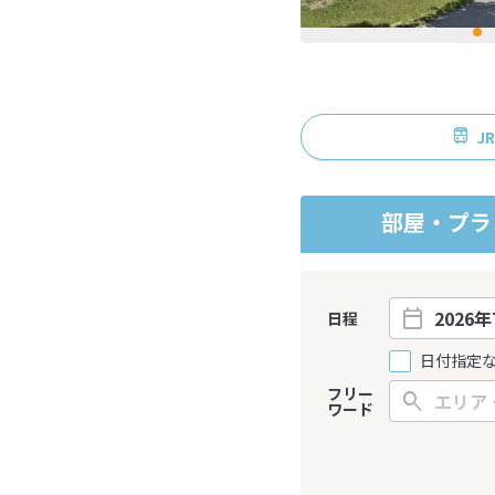
J
部屋・プラ
日程
日付指定
フリー
ワード