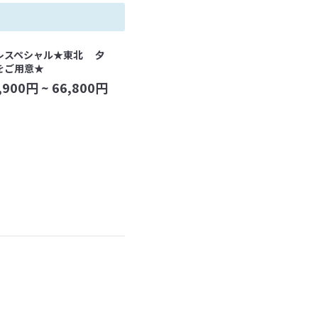
レスペシャル★東北 夕
をご用意★
,900
円 ~
66,800
円