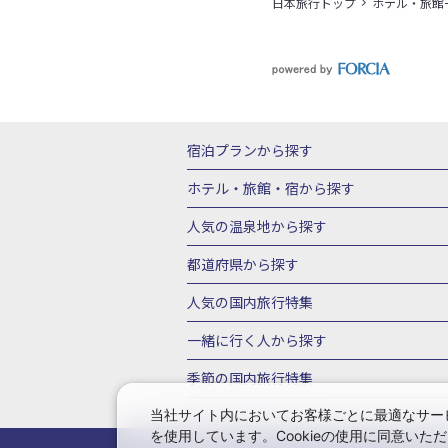
日本旅行トップ
ホテル・旅館
宿泊プランから探す
北海道
東北
青森県
岩手県
宮城
ホテル・旅館・宿
から探す
栃木県
群馬県
北陸
富山県
石川
北海道ホテル・旅館
青森県ホテ
人気の温泉地
から探す
三重県
近畿
滋賀県
京都府
大阪
山形県ホテル・旅館
福島県ホテル・旅
北海道
湯の川温泉(北海道)
定山渓温
都道府県から探す
岡山県
広島県
鳥取県
島根県
山
千葉県ホテル・旅館
茨城県ホテル・旅
川湯温泉(北海道)
層雲峡温泉(北海道)
北海道旅行・ツアー
東北
青
人気の国内旅行特集
石川県ホテル・旅館
福井県ホテル・旅
鳴子温泉(宮城)
秋保温泉(宮城)
飯坂
山形旅行・ツアー
福島旅行・ツアー
静岡県ホテル・旅館
岐阜県ホテル・旅
東京ディズニーリゾート®への旅
ユニ
一緒に行く人
から探す
鬼怒川温泉(栃木)
川治温泉(栃木)
湯
茨城旅行・ツアー
栃木旅行・ツアー
京都府ホテル・旅館
大阪府ホテル・旅
伊豆箱根
箱根湯本温泉(神奈川)
強羅
一人旅 国内版
家族・子連れ旅行 国内
季節の国内旅行特集
甲信越
山梨旅行・ツアー
新潟旅行・
徳島県ホテル・旅館
高知県ホテル・旅
堂ヶ島温泉(静岡)
甲信越
河口湖温泉(
愛知旅行・ツアー
三重旅行・ツアー
桜・お花見特集
ゴールデンウィーク（
当社サイト内においてお客様ごとに最適なサービ
広島県ホテル・旅館
鳥取県ホテル・旅
白骨温泉(長野)
湯田中渋温泉(長野)
を使用しています。Cookieの使用に同意い
奈良旅行・ツアー
和歌山旅行・ツアー
9月の国内旅行
10月の国内旅行
11
佐賀県ホテル・旅館
長崎県ホテル・旅