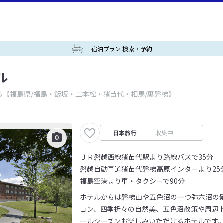
宿泊プラン 検索・予約
ル
る
【福島県/福島・飯坂・二本松・猪苗代・相馬/裏磐梯】
日本旅行
収集中
ＪＲ磐越西線猪苗代駅より路線バスで35分
磐越自動車道猪苗代磐梯高原インターより25
福島空港より車・タクシーで90分
ホテルからは磐梯山や五色沼の一つ弥六沼の
ョン、四季折々の自然美、五色沼散策や周辺
ールシーズンお楽しみいただけるホテルです。 