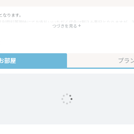
となります。
呂利用料等現地にてお支払いいただく代金は税込み表記となりますが、
つづきを見る
す。
・プラン内容は一定時間ごとに更新されます。最終確認画面でご確認く
在
お部屋
プラ