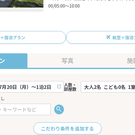
00/05:00～10:00
R＋宿泊プラン
航空＋宿泊
ン
写真
施
人数・
部屋数
なし
こだわり条件を追加する