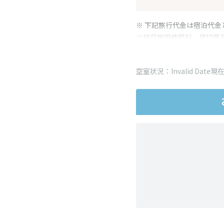
※ 下記旅行代金は宿泊代金
※幼児施設使用料、貸切風
変更となる場合がございま
※表示されている旅行代金
空室状況：Invalid Date現