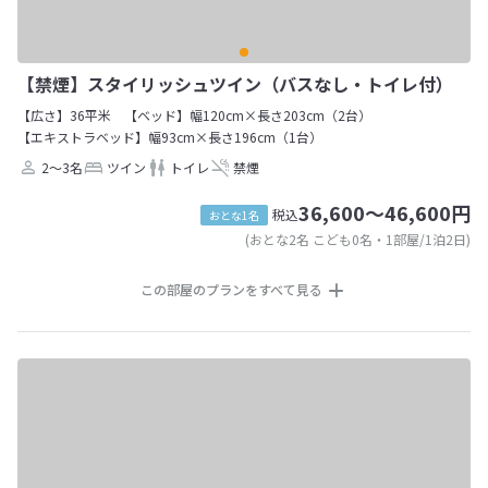
【禁煙】スタイリッシュツイン（バスなし・トイレ付）
【広さ】36平米
【ベッド】幅120cm×長さ203cm（2台）
【エキストラベッド】幅93cm×長さ196cm（1台）
2～3名
ツイン
トイレ
禁煙
36,600～46,600円
税込
おとな1名
(おとな2名 こども0名・1部屋/1泊2日)
この部屋のプランをすべて見る