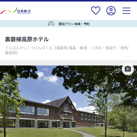
宿泊プラン 検索・予約
裏磐梯高原ホテル
うらばんだいこうげんほてる
【福島県/福島・飯坂・二本松・猪苗代・相馬/
裏磐梯】