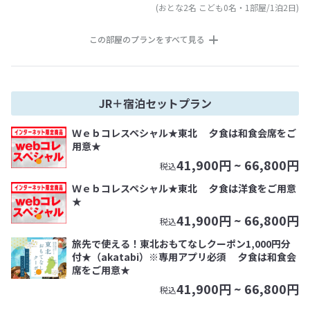
(おとな2名 こども0名・1部屋/1泊2日)
この部屋のプランをすべて見る
JR＋宿泊セットプラン
Ｗｅｂコレスペシャル★東北 夕食は和食会席をご
用意★
41,900
円 ~
66,800
円
税込
Ｗｅｂコレスペシャル★東北 夕食は洋食をご用意
★
41,900
円 ~
66,800
円
税込
旅先で使える！東北おもてなしクーポン1,000円分
付★（akatabi）※専用アプリ必須 夕食は和食会
席をご用意★
41,900
円 ~
66,800
円
税込