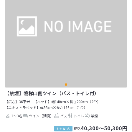
【禁煙】磐梯山側ツイン（バス・トイレ付）
【広さ】36平米
【ベッド】幅140cm×長さ200cm（2台）
【エキストラベッド】幅93cm×長さ196cm（1台）
2～3名
ツイン（湖側）
バス
トイレ
禁煙
40,300～50,300円
税込
おとな1名