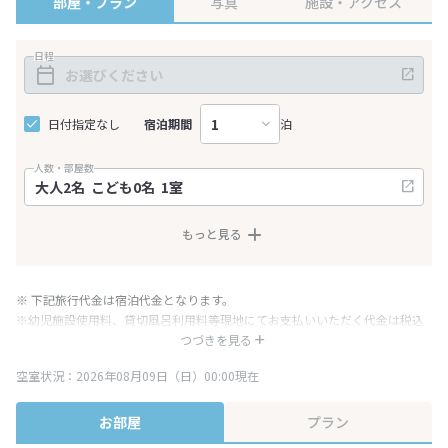
部屋・プラン
写真
施設・アクセス
日程
日付指定なし
宿泊期間
泊
人数・部屋数
もっと見る
※ 下記旅行代金は宿泊代金となります。
※幼児施設使用料、貸切風呂利用料等現地にてお支払いいただく代金は税込
み表記となりますが、消費税増税に伴い代金が一部変更となる場合がござい
つづきを見る
ます。
空室状況：2026年08月09日（日）00:00現在
※表示されている旅行代金・プラン内容は一定時間ごとに更新されます。最
終確認画面でご確認ください。
お部屋
プラン