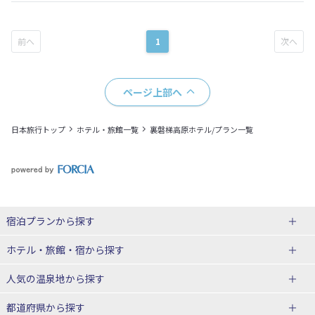
1
ページ上部へ
日本旅行トップ
ホテル・旅館一覧
裏磐梯高原ホテル/プラン一覧
宿泊プランから探す
北海道
ホテル・旅館・宿
から探す
東北
北海道ホテル・旅館
人気の温泉地
から探す
青森県
岩手県
北海道
都道府県から探す