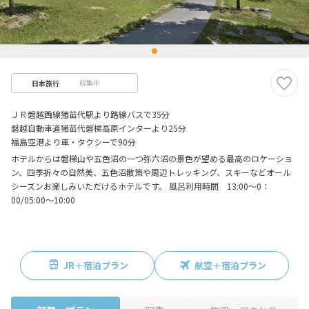
収集中
日本旅行
ＪＲ磐越西線猪苗代駅より路線バスで35分
磐越自動車道猪苗代磐梯高原インターより25分
福島空港より車・タクシーで90分
ホテルからは磐梯山や五色沼の一つ弥六沼の景色が望める最高のロケーショ
ン、四季折々の自然美、五色沼散策や周辺トレッキング、スキーなどオール
シーズンお楽しみいただけるホテルです。 風呂利用時間 13:00～0：
00/05:00～10:00
JR＋宿泊プラン
航空＋宿泊プラン