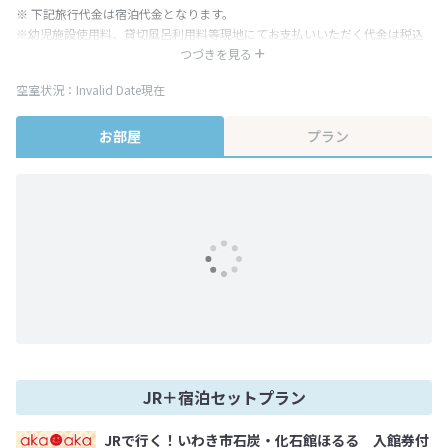
※ 下記旅行代金は宿泊代金となります。
※幼児施設使用料、貸切風呂利用料等現地にてお支払いいただく代金は税込
み表記となりますが、消費税増税に伴い代金が一部変更となる場合がござい
つづきを見る
ます。
空室状況：Invalid Date現在
※表示されている旅行代金・プラン内容は一定時間ごとに更新されます。最
終確認画面でご確認ください。
お部屋
プラン
JR＋宿泊セットプラン
JRで行く！いわき市石炭・化石館ほるる 入館券付