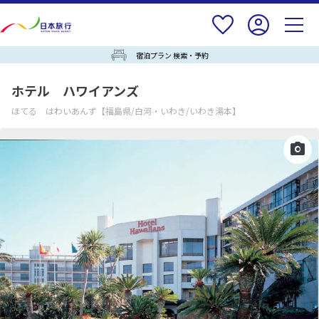
宿泊プラン 検索・予約
ホテル ハワイアンズ
ほてる はわいあんず
【福島県/白河・いわき/いわき湯本】