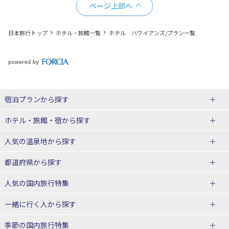
ページ上部へ
日本旅行トップ
ホテル・旅館一覧
ホテル ハワイアンズ/プラン一覧
宿泊プランから探す
北海道
ホテル・旅館・宿
から探す
東北
北海道ホテル・旅館
人気の温泉地
から探す
青森県
岩手県
北海道
都道府県から探す
宮城県
秋田県
青森県ホテル・旅館
岩手県ホテル・旅館
湯の川温泉(北海道)
定山渓温泉(北海道)
人気の国内旅行特集
山形県
福島県
宮城県ホテル・旅館
秋田県ホテル・旅館
十勝川温泉(北海道)
阿寒湖温泉(北海道)
北海道旅行・ツアー
東京ディズニーリゾート®への旅
ユニバーサル・スタジオ・ジャパ
一緒に行く人
から探す
ンへの旅
関東
山形県ホテル・旅館
福島県ホテル・旅館
洞爺湖温泉(北海道)
川湯温泉(北海道)
東北
一人旅 国内版
家族・子連れ旅行 国内版
季節の国内旅行特集