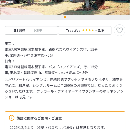
3.9
収集中
日本旅行
TrustYou
東京：
電車/JR常磐線湯本駅下車、路線バスハワイアンズ行、15分
車/常磐道～いわき湯本IC～5分
仙台：
電車/JR常磐線湯本駅下車、バス「ハワイアンズ」行、15分
車/東北道・磐越道経由、常磐道～いわき湯本IC～5分
スパリゾートハワイアンズに連絡通路でアクセスできる大型ホテル。和室を
中心に、和洋室、シングルルームと全260室のお部屋では、ゆったりおくつ
ろぎいただけます。 フラガール・ファイヤーナイフダンサーのポリネシアン
ショーは必見です！
施設に関するご案内・ご注意
2025/12/5より「和室（バスなし／10畳」は禁煙となります。