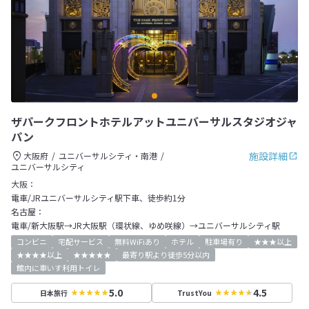
ザパークフロントホテルアットユニバーサルスタジオジャ
パン
施設詳細
大阪府
ユニバーサルシティ・南港
ユニバーサルシティ
大阪：
電車/JRユニバーサルシティ駅下車、徒歩約1分
名古屋：
電車/新大阪駅→JR大阪駅（環状線、ゆめ咲線）→ユニバーサルシティ駅
コンビニ
宅配サービス
無料WiFiあり
ホテル
駐車場有り
★★★以上
★★★★以上
★★★★★
最寄り駅より徒歩5分以内
館内に車いす利用トイレ
5.0
4.5
日本旅行
TrustYou