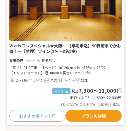
Ｗｅｂコレスペシャル★大阪 【早期申込】90日前までがお
得♪－【禁煙】ツイン(2名～3名1室)
食事なし
【広さ】21.2平米
【ベッド】幅120cm×長さ195cm（2台）
【エキストラベッド】幅100cm×長さ190cm（1台）
2～3名
ツイン
バス
トイレ
禁煙
7,300～11,000円
税込
おとな1名
旅行代金合計
14,600〜22,000
円
(おとな2名 こども0名・1部屋/1泊2日)
おすすめポイント
プランの詳細