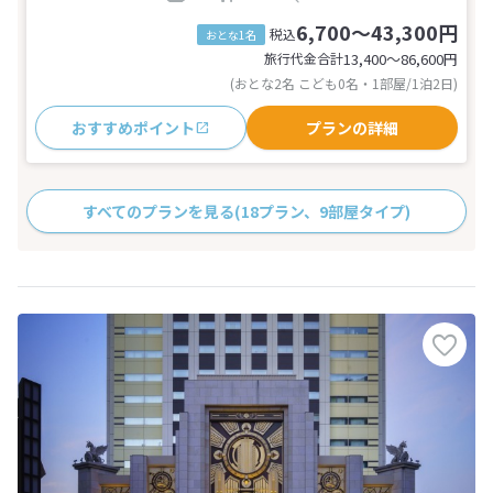
6,700～43,300円
税込
おとな1名
旅行代金合計
13,400〜86,600
円
(おとな2名 こども0名・1部屋/1泊2日)
おすすめポイント
プランの詳細
すべてのプランを見る
(18プラン、9部屋タイプ)