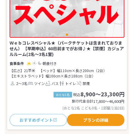
Ｗｅｂコレスペシャル★（パークチケットは含まれておりま
せん） 【早期申込】60日前までがお得♪★【禁煙】カジュア
ルルーム(2名～3名1室)
朝食付き
【広さ】21平米
【ベッド】幅110cm×長さ200cm（2台）
【エキストラベッド】幅100cm×長さ188cm（1台）
2～3名
ツイン
バス
トイレ
禁煙
8,900～23,300円
税込
おとな1名
旅行代金合計
17,800〜46,600
円
(おとな2名 こども0名・1部屋/1泊2日)
おすすめポイント
プランの詳細