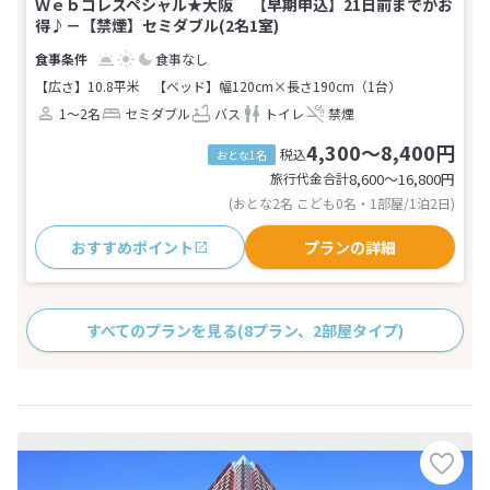
Ｗｅｂコレスペシャル★大阪 【早期申込】21日前までがお
得♪－【禁煙】セミダブル(2名1室)
食事なし
【広さ】10.8平米
【ベッド】幅120cm×長さ190cm（1台）
1～2名
セミダブル
バス
トイレ
禁煙
4,300～8,400円
税込
おとな1名
旅行代金合計
8,600〜16,800
円
(おとな2名 こども0名・1部屋/1泊2日)
おすすめポイント
プランの詳細
すべてのプランを見る
(8プラン、2部屋タイプ)