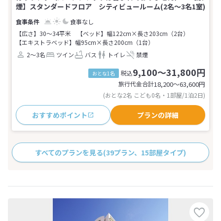
煙】スタンダードフロア シティビュールーム(2名～3名1室)
食事なし
【広さ】30～34平米
【ベッド】幅122cm×長さ203cm（2台）
【エキストラベッド】幅95cm×長さ200cm（1台）
2～3名
ツイン
バス
トイレ
禁煙
9,100～31,800円
税込
おとな1名
旅行代金合計
18,200〜63,600
円
(おとな2名 こども0名・1部屋/1泊2日)
おすすめポイント
プランの詳細
すべてのプランを見る
(39プラン、15部屋タイプ)