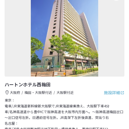
ハートンホテル西梅田
施設詳細
大阪府
梅田・大阪駅付近
大阪駅付近
東京：
電車/JR東海道新幹線新大阪駅でJR東海道線乗換え、大阪駅下車4分
車/名神高速道から豊中ICで阪神高速を大阪市内方面へ。～阪神高速梅田出口
～出口信号左折。日通前信号左折。JR高架下左折後直進、突当り右
名古屋：
電車/近鉄大阪線難波駅で地下鉄四ッ橋線乗換え、西梅田駅下車5分。