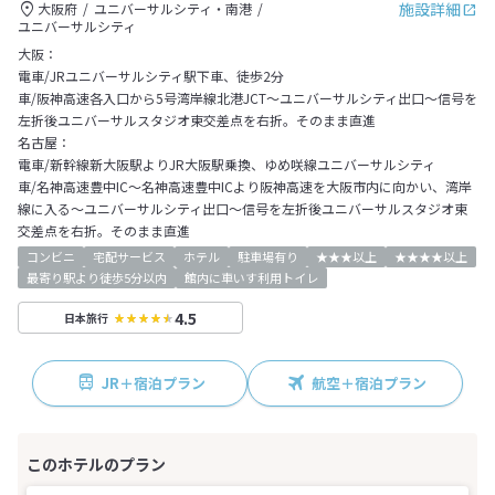
施設詳細
大阪府
ユニバーサルシティ・南港
ユニバーサルシティ
大阪：
電車/JRユニバーサルシティ駅下車、徒歩2分
車/阪神高速各入口から5号湾岸線北港JCT～ユニバーサルシティ出口～信号を
左折後ユニバーサルスタジオ東交差点を右折。そのまま直進
名古屋：
電車/新幹線新大阪駅よりJR大阪駅乗換、ゆめ咲線ユニバーサルシティ
車/名神高速豊中IC～名神高速豊中ICより阪神高速を大阪市内に向かい、湾岸
線に入る～ユニバーサルシティ出口～信号を左折後ユニバーサルスタジオ東
交差点を右折。そのまま直進
コンビニ
宅配サービス
ホテル
駐車場有り
★★★以上
★★★★以上
最寄り駅より徒歩5分以内
館内に車いす利用トイレ
4.5
日本旅行
JR＋宿泊プラン
航空＋宿泊プラン