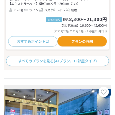
【エキストラベッド】幅97cm×長さ203cm（1台）
2～3名
ツイン
バス
トイレ
禁煙
8,300～21,300円
税込
おとな1名
旅行代金合計
16,600〜42,600
円
(おとな2名 こども0名・1部屋/1泊2日)
おすすめポイント
プランの詳細
すべてのプランを見る
(41プラン、13部屋タイプ)