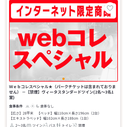
Ｗｅｂコレスペシャル★（パークチケットは含まれておりま
せん） －【禁煙】ヴィータスタンダードツイン(2名～3名1
室)
食事なし
【広さ】28平米
【ベッド】幅110cm×長さ196cm（2台）
【エキストラベッド】幅102cm×長さ188cm（1台）
2～3名
ツイン
バス
トイレ
禁煙