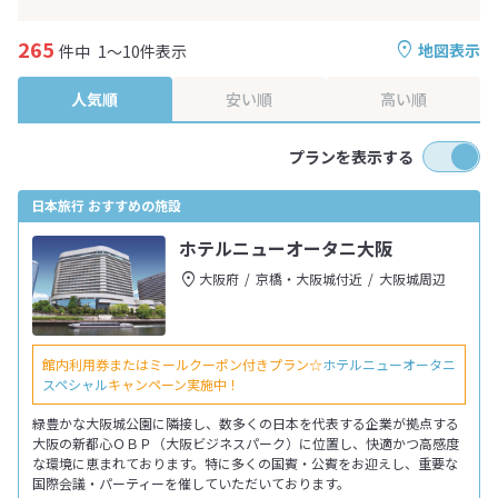
265
地図表示
件中
1～10件表示
人気順
安い順
高い順
プランを表示する
日本旅行 おすすめの施設
ホテルニューオータニ大阪
大阪府
京橋・大阪城付近
大阪城周辺
館内利用券またはミールクーポン付きプラン☆
ホテルニューオータニ
スペシャル
キャンペーン実施中！
緑豊かな大阪城公園に隣接し、数多くの日本を代表する企業が拠点する
大阪の新都心ＯＢＰ（大阪ビジネスパーク）に位置し、快適かつ高感度
な環境に恵まれております。特に多くの国賓・公賓をお迎えし、重要な
国際会議・パーティーを催していただいております。