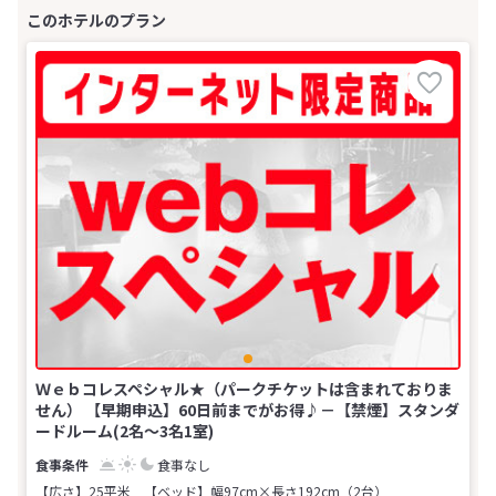
Ｗｅｂコレスペシャル★（パークチケットは含まれておりま
せん） 【早期申込】60日前までがお得♪－【禁煙】スタンダ
ードルーム(2名～3名1室)
食事なし
【広さ】25平米
【ベッド】幅97cm×長さ192cm（2台）