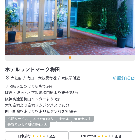
ホテルランドマーク梅田
施設詳細
大阪府
梅田・大阪駅付近
大阪駅付近
ＪＲ線大坂駅より徒歩で5分
阪急・阪神・地下鉄線梅田駅より徒歩で5分
阪神高速道梅田インターより3分
大阪空港より空港リムジンバスで30分
関西国際空港より空港リムジンバスで50分
宅配サービス
無料WiFiあり
ホテル
★★★以上
最寄り駅より徒歩5分以内
3.5
3.8
日本旅行
TrustYou