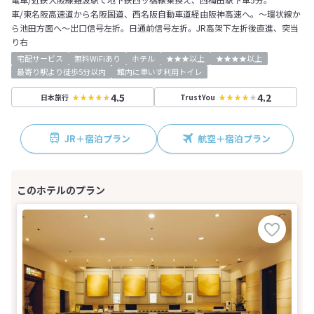
車/東名阪高速道から名阪国道、西名阪自動車道経由阪神高速へ。～環状線か
ら池田方面へ～出口信号左折。日通前信号左折。JR高架下左折後直進、突当
り右
宅配サービス
無料WiFiあり
ホテル
★★★以上
★★★★以上
最寄り駅より徒歩5分以内
館内に車いす利用トイレ
4.5
4.2
日本旅行
TrustYou
JR＋宿泊プラン
航空＋宿泊プラン