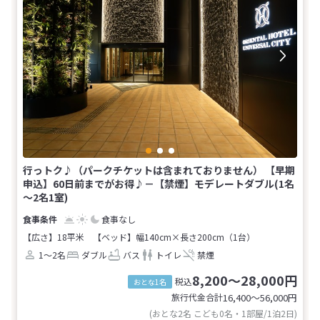
行っトク♪（パークチケットは含まれておりません） 【早期
申込】60日前までがお得♪－【禁煙】モデレートダブル(1名
～2名1室)
食事なし
【広さ】18平米
【ベッド】幅140cm×長さ200cm（1台）
1～2名
ダブル
バス
トイレ
禁煙
8,200～28,000円
税込
おとな1名
旅行代金合計
16,400〜56,000
円
(おとな2名 こども0名・1部屋/1泊2日)