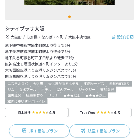
シティプラザ大阪
施設詳細
大阪府
心斎橋・なんば・本町
大阪中央地区
地下鉄中央線堺筋本町駅より徒歩で6分
地下鉄堺筋線堺筋本町駅より徒歩で6分
地下鉄谷町線谷町四丁目駅より徒歩で7分
阪神高速１号環状線道本町インターより1分
大阪国際空港より空港リムジンバスで40分
関西国際空港より空港リムジンバスで90分
エステ＆スパ
大浴場
大浴場があるホテル
宅配サービス
無料WiFiあり
ジム
温水プール
ホテル
屋内プール
ジャグジー
天然温泉
露天風呂
駐車場有り
サウナ
★★★以上
★★★★以上
館内に車いす利用トイレ
4.5
4.3
日本旅行
TrustYou
JR＋宿泊プラン
航空＋宿泊プラン