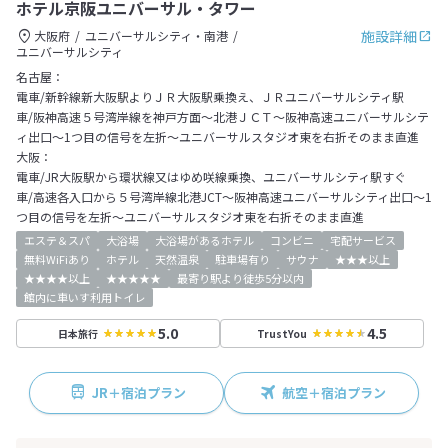
ホテル京阪ユニバーサル・タワー
施設詳細
大阪府
ユニバーサルシティ・南港
ユニバーサルシティ
名古屋：
電車/新幹線新大阪駅よりＪＲ大阪駅乗換え、ＪＲユニバーサルシティ駅
車/阪神高速５号湾岸線を神戸方面～北港ＪＣＴ～阪神高速ユニバーサルシテ
ィ出口～1つ目の信号を左折～ユニバーサルスタジオ東を右折そのまま直進
大阪：
電車/JR大阪駅から環状線又はゆめ咲線乗換、ユニバーサルシティ駅すぐ
車/高速各入口から５号湾岸線北港JCT～阪神高速ユニバーサルシティ出口～1
つ目の信号を左折～ユニバーサルスタジオ東を右折そのまま直進
エステ＆スパ
大浴場
大浴場があるホテル
コンビニ
宅配サービス
無料WiFiあり
ホテル
天然温泉
駐車場有り
サウナ
★★★以上
★★★★以上
★★★★★
最寄り駅より徒歩5分以内
館内に車いす利用トイレ
5.0
4.5
日本旅行
TrustYou
JR＋宿泊プラン
航空＋宿泊プラン