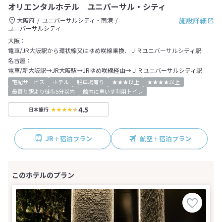
オリエンタルホテル ユニバーサル・シティ
施設詳細
大阪府
ユニバーサルシティ・南港
ユニバーサルシティ
大阪：
電車/JR大阪駅から環状線又はゆめ咲線乗換、ＪＲユニバーサルシティ駅
名古屋：
電車/新大阪駅→JR大阪駅→JRゆめ咲線経由→ＪＲユニバーサルシティ駅
宅配サービス
ホテル
駐車場有り
★★★以上
★★★★以上
最寄り駅より徒歩5分以内
館内に車いす利用トイレ
4.5
日本旅行
JR＋宿泊プラン
航空＋宿泊プラン