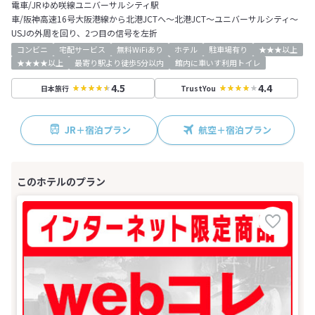
電車/JRゆめ咲線ユニバーサルシティ駅
車/阪神高速16号大阪港線から北港JCTへ～北港JCT～ユニバーサルシティ～
USJの外周を回り、2つ目の信号を左折
コンビニ
宅配サービス
無料WiFiあり
ホテル
駐車場有り
★★★以上
★★★★以上
最寄り駅より徒歩5分以内
館内に車いす利用トイレ
4.5
4.4
日本旅行
TrustYou
JR＋宿泊プラン
航空＋宿泊プラン