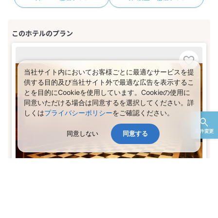
当社サイト内においてお客様ごとに最適なサービスを提
供する目的及び当社サイト外で最適な広告を表示するこ
とを目的にCookieを使用しています。Cookieの使用に
同意いただける場合は同意するを選択してください。詳
しくは
プライバシーポリシー
をご確認ください。
条件変更
同意しない
同意する
行っトク♪大阪・神戸・姫路 【早期申込】90日前までがお
得♪－【禁煙】ハリウッドツイン＜添い寝受入れ1名のみ可
＞(2名1室)