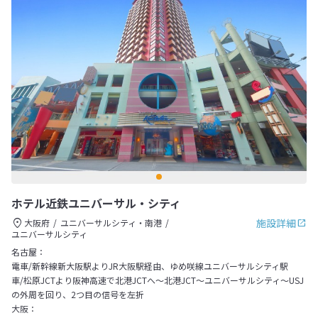
ホテル近鉄ユニバーサル・シティ
施設詳細
大阪府
ユニバーサルシティ・南港
ユニバーサルシティ
名古屋：
電車/新幹線新大阪駅よりJR大阪駅経由、ゆめ咲線ユニバーサルシティ駅
車/松原JCTより阪神高速で北港JCTへ～北港JCT～ユニバーサルシティ～USJ
の外周を回り、2つ目の信号を左折
大阪：