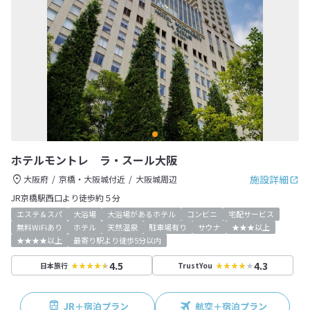
ホテルモントレ ラ・スール大阪
施設詳細
大阪府
京橋・大阪城付近
大阪城周辺
JR京橋駅西口より徒歩約５分
エステ＆スパ
大浴場
大浴場があるホテル
コンビニ
宅配サービス
無料WiFiあり
ホテル
天然温泉
駐車場有り
サウナ
★★★以上
★★★★以上
最寄り駅より徒歩5分以内
4.5
4.3
日本旅行
TrustYou
JR＋宿泊プラン
航空＋宿泊プラン