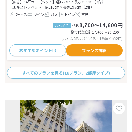
【広さ】34平米
【ベッド】幅122cm×長さ203cm（2台）
【エキストラベッド】幅110cm×長さ195cm（2台）
2～4名
ツイン
バス
トイレ
禁煙
8,700～14,600円
税込
おとな1名
旅行代金合計
17,400〜29,200
円
(おとな2名 こども0名・1部屋/1泊2日)
おすすめポイント
プランの詳細
すべてのプランを見る
(18プラン、2部屋タイプ)