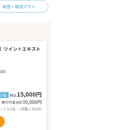
航空＋宿泊プラン
】ツイン＋エキスト
2台）
15,000円
1名
税込
30,000
円
旅行代金合計
 こども0名・1部屋/1泊2日)