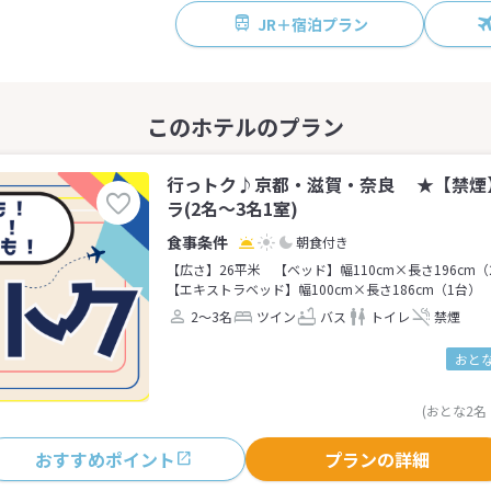
JR＋宿泊プラン
行っトク♪京都・滋賀・奈良 ★【禁煙
ラ(2名～3名1室)
朝食付き
【広さ】26平米
【ベッド】幅110cm×長さ196cm（
【エキストラベッド】幅100cm×長さ186cm（1台）
2～3名
ツイン
バス
トイレ
禁煙
おとな
(おとな2名
おすすめポイント
プランの詳細