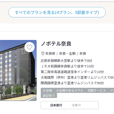
すべてのプランを見る
(4プラン、5部屋タイプ)
ノボテル奈良
奈良県
奈良・生駒
奈良
近鉄奈良線新大宮駅より徒歩で8分
ＪＲ大和路線奈良駅より徒歩で10分
第二阪奈高速道路道宝来インターより10分
大阪国際（伊丹）空港より空港リムジンバスで65
関西国際空港より空港リムジンバスで90分
大浴場
大浴場があるホテル
宅配サービス
ジ
送迎有り
日本旅行
収集中