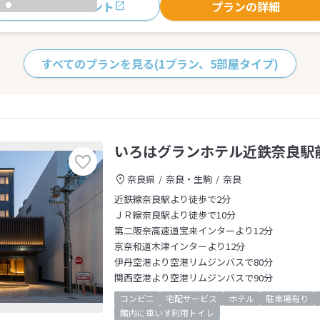
おすすめポイント
プランの詳細
すべてのプランを見る
(1プラン、5部屋タイプ)
いろはグランホテル近鉄奈良駅
奈良県
奈良・生駒
奈良
近鉄線奈良駅より徒歩で2分
ＪＲ線奈良駅より徒歩で10分
第二阪奈高速道宝来インターより12分
京奈和道木津インターより12分
伊丹空港より空港リムジンバスで80分
関西空港より空港リムジンバスで90分
コンビニ
宅配サービス
ホテル
駐車場有り
館内に車いす利用トイレ