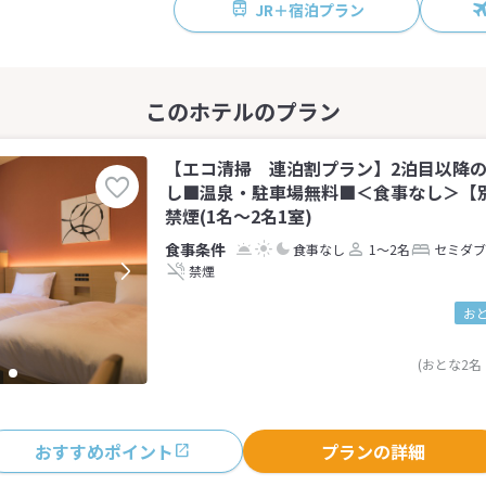
JR＋宿泊プラン
【エコ清掃 連泊割プラン】2泊目以降
し■温泉・駐車場無料■＜食事なし＞【
禁煙(1名～2名1室)
食事なし
1～2名
セミダブ
禁煙
お
(おとな2名
おすすめポイント
プランの詳細