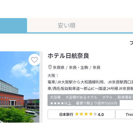
安い順
ホテル日航奈良
奈良県
奈良・生駒
奈良
大阪：
電車/JR大阪駅から大和路線利用、JR奈良駅西口
車/西名阪自動車道～郡山IC～国道24号線JR奈良
大浴場
大浴場があるホテル
ホテル
駐車場有
★★★★以上
最寄り駅より徒歩5分以内
4.0
日本旅行
Tru