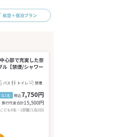
航空＋宿泊プラン
内中心部で充実した奈
ブル【禁煙/シャワー
バス
トイレ
禁煙
7,750円
とな1名
税込
15,500
円
旅行代金合計
 こども0名・1部屋/1泊2日)