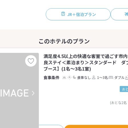
JR＋宿泊プラン
満足度4.5以上の快適な客室で過ごす市
良ステイ＜素泊まり＞スタンダード ダ
ブース】(1名～3名1室)
食事なし
1～3名
ダブル
お
(おとな2名