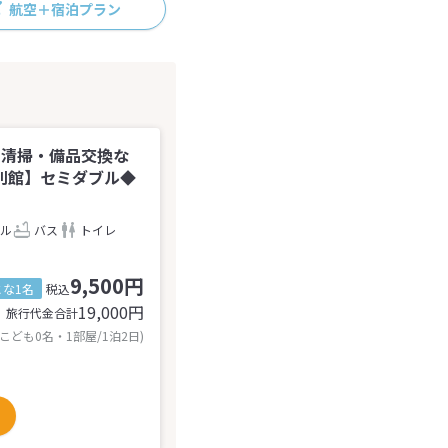
航空＋宿泊プラン
の清掃・備品交換な
別館】セミダブル◆
ル
バス
トイレ
9,500円
とな1名
税込
19,000
円
旅行代金合計
 こども0名・1部屋/1泊2日)