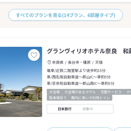
すべてのプランを見る
(14プラン、6部屋タイプ)
グランヴィリオホテル奈良 和
奈良県
長谷寺・橿原
天理
電車/近鉄二階堂駅より徒歩約15分
車/西名阪自動車道～郡山IC～車約5分
車/京奈和自動車道～郡山南IC～車約5分
大浴場
大浴場があるホテル
宅配サービス
ホ
駐車場有り
館内に車いす利用トイレ
日本旅行
収集中