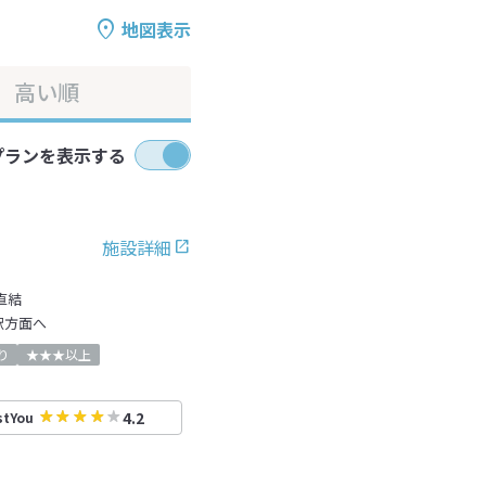
地図表示
高い順
プランを表示する
施設詳細
直結
駅方面へ
り
★★★以上
4.2
stYou