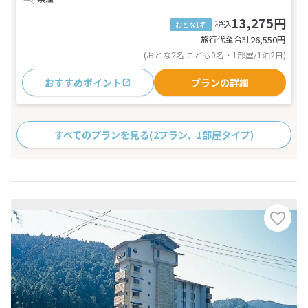
13,275円
税込
おとな1名
旅行代金合計
26,550
円
(おとな2名 こども0名・1部屋/1泊2日)
おすすめポイント
プランの詳細
すべてのプランを見る
(2プラン、1部屋タイプ)