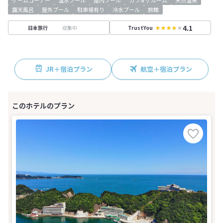
ゲームコーナー
温水プール
屋内プール
カラオケルーム
天然温泉
露天風呂
屋外プール
駐車場有り
冷水プール
旅館
4.1
収集中
日本旅行
TrustYou
JR＋宿泊プラン
航空＋宿泊プラン