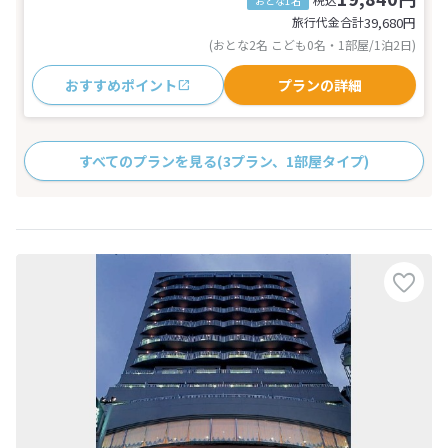
おとな1名
旅行代金合計
39,680
円
(おとな2名 こども0名・1部屋/1泊2日)
おすすめポイント
プランの詳細
すべてのプランを見る
(3プラン、1部屋タイプ)