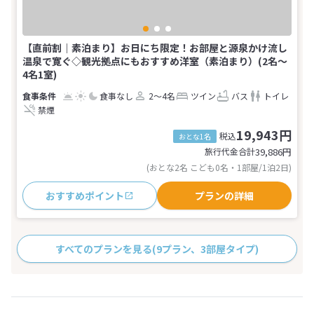
【直前割｜素泊まり】お日にち限定！お部屋と源泉かけ流し
温泉で寛ぐ◇観光拠点にもおすすめ洋室（素泊まり）(2名～
4名1室)
食事なし
2～4名
ツイン
バス
トイレ
禁煙
19,943円
税込
おとな1名
旅行代金合計
39,886
円
(おとな2名 こども0名・1部屋/1泊2日)
おすすめポイント
プランの詳細
すべてのプランを見る
(9プラン、3部屋タイプ)