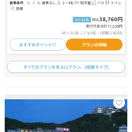
食事なし
1～4名
和洋室
バス
トイレ
禁煙
38,760円
税込
おとな1名
旅行代金合計
77,520
円
(おとな2名 こども0名・1部屋/1泊2日)
おすすめポイント
プランの詳細
すべてのプランを見る
(2プラン、3部屋タイプ)