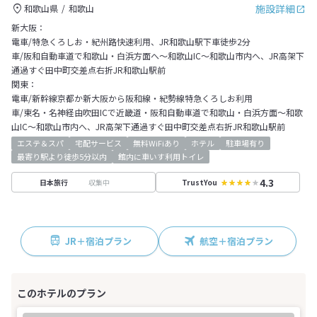
施設詳細
和歌山県
和歌山
新大阪：
電車/特急くろしお・紀州路快速利用、JR和歌山駅下車徒歩2分
車/阪和自動車道で和歌山・白浜方面へ～和歌山IC～和歌山市内へ、JR高架下
通過すぐ田中町交差点右折JR和歌山駅前
関東：
電車/新幹線京都か新大阪から阪和線・紀勢線特急くろしお利用
車/東名・名神経由吹田ICで近畿道・阪和自動車道で和歌山・白浜方面～和歌
山IC～和歌山市内へ、JR高架下通過すぐ田中町交差点右折JR和歌山駅前
エステ＆スパ
宅配サービス
無料WiFiあり
ホテル
駐車場有り
最寄り駅より徒歩5分以内
館内に車いす利用トイレ
4.3
収集中
日本旅行
TrustYou
JR＋宿泊プラン
航空＋宿泊プラン