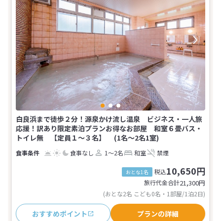
白良浜まで徒歩２分！源泉かけ流し温泉 ビジネス・一人旅
応援！訳あり限定素泊プランお得なお部屋 和室６畳バス・
トイレ無 【定員１～３名】 (1名～2名1室)
食事なし
1～2名
和室
禁煙
10,650円
税込
おとな1名
旅行代金合計
21,300
円
(おとな2名 こども0名・1部屋/1泊2日)
おすすめポイント
プランの詳細