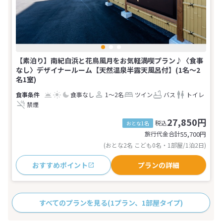
【素泊り】南紀白浜と花鳥風月をお気軽満喫プラン♪〈食事
なし〉デザイナールーム【天然温泉半露天風呂付】(1名～2
名1室)
食事なし
1～2名
ツイン
バス
トイレ
禁煙
27,850円
税込
おとな1名
旅行代金合計
55,700
円
(おとな2名 こども0名・1部屋/1泊2日)
おすすめポイント
プランの詳細
すべてのプランを見る
(1プラン、1部屋タイプ)