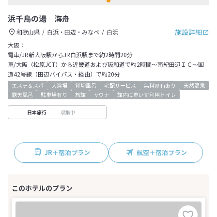
浜千鳥の湯 海舟
施設詳細
和歌山県
白浜・田辺・みなべ
白浜
大阪：
電車/JR新大阪駅からJR白浜駅まで約2時間20分
車/大阪（松原JCT）から近畿道および阪和道で約2時間～南紀田辺ＩＣ～国
道42号線（田辺バイパス・経由）で約20分
エステ＆スパ
大浴場
貸切風呂
宅配サービス
無料WiFiあり
天然温泉
露天風呂
駐車場有り
旅館
サウナ
館内に車いす利用トイレ
収集中
日本旅行
JR＋宿泊プラン
航空＋宿泊プラン