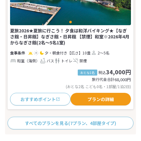
夏旅2026★夏旅に行こう！ 夕食は和洋バイキング★【なぎ
さ館・日昇館】なぎさ館・日昇館 【禁煙】和室※2026年4月
からなぎさ館(2名～5名1室)
夕・朝食付き
【広さ】10畳
2～5名
和室（海側）
バス
トイレ
禁煙
34,000円
税込
おとな1名
旅行代金合計
68,000
円
(おとな2名 こども0名・1部屋/1泊2日)
おすすめポイント
プランの詳細
すべてのプランを見る
(7プラン、4部屋タイプ)