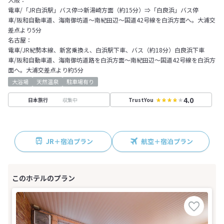
電車/「JR白浜駅」バス停⇒新湯崎方面（約15分）⇒「白良浜」バス停
車/阪和自動車道、海南御坊道～南紀田辺～国道42号線を白浜方面へ。大浦交
差点より5分
名古屋：
電車/JR紀勢本線、新宮乗換え、白浜駅下車、バス（約18分）白良浜下車
車/阪和自動車道、海南御坊道路を白浜方面～南紀田辺～国道42号線を白浜方
面へ。大浦交差点より約5分
大浴場
天然温泉
駐車場有り
4.0
収集中
日本旅行
TrustYou
JR＋宿泊プラン
航空＋宿泊プラン