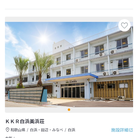
ＫＫＲ白浜美浜荘
施設詳細
和歌山県
白浜・田辺・みなべ
白浜
大阪：