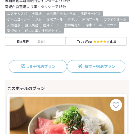
阪和自動車道南紀田辺インターより15分
南紀白浜空港より車・タクシーで15分
エステ＆スパ
大浴場
大浴場があるホテル
宅配サービス
ゲームコーナー
ジム
温水プール
ホテル
屋内プール
カラオケルーム
天然温泉
露天風呂
屋外プール
駐車場有り
冷水プール
サウナ
送迎有り
館内に車いす利用トイレ
4.4
収集中
日本旅行
TrustYou
JR＋宿泊プラン
航空＋宿泊プラン