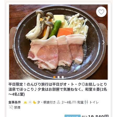
平日限定！のんびり旅行は平日がオ・ト・ク◎お肌しっとり
温泉でほっこり♪夕食はお部屋で気兼ねなく。和室８畳(2名
～4名1室)
夕・朝食付き
2～4名
和室
トイレ
禁煙
19,840円
税込