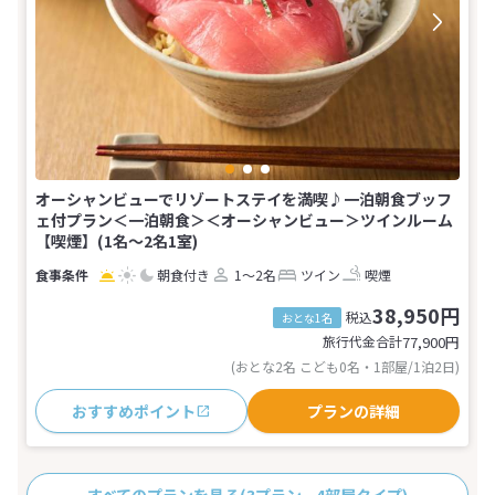
オーシャンビューでリゾートステイを満喫♪一泊朝食ブッフ
ェ付プラン＜一泊朝食＞＜オーシャンビュー＞ツインルーム
【喫煙】(1名～2名1室)
朝食付き
1～2名
ツイン
喫煙
38,950円
税込
おとな1名
旅行代金合計
77,900
円
(おとな2名 こども0名・1部屋/1泊2日)
おすすめポイント
プランの詳細