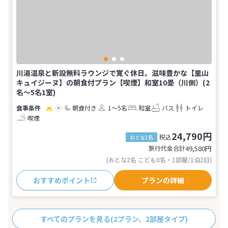
川湯温泉と新設無料ラウンジで寛ぐ休日。滋味豊かな【里山
キュイジーヌ】の朝食付プラン【喫煙】和室10畳（川側）(2
名～5名1室)
朝食付き
1～5名
和室
バス
トイレ
喫煙
24,790円
税込
おとな1名
旅行代金合計
49,580
円
(おとな2名 こども0名・1部屋/1泊2日)
おすすめポイント
プランの詳細
すべてのプランを見る
(2プラン、2部屋タイプ)