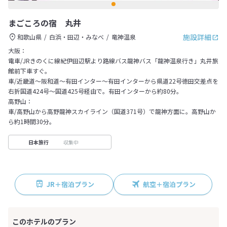
まごころの宿 丸井
施設詳細
和歌山県
白浜・田辺・みなべ
竜神温泉
大阪：
電車/JRきのくに線紀伊田辺駅より路線バス龍神バス「龍神温泉行き」丸井旅
館前下車すぐ。
車/近畿道～阪和道～有田インター～有田インターから県道22号徳田交差点を
右折国道424号～国道425号経由で。有田インターから約80分。
高野山：
車/高野山から高野龍神スカイライン（国道371号）で龍神方面に。高野山か
ら約1時間30分。
収集中
日本旅行
JR＋宿泊プラン
航空＋宿泊プラン