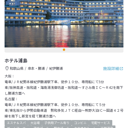
ホテル浦島
施設詳細
和歌山県
串本・勝浦
紀伊勝浦
大阪：
電車/ＪＲ紀勢本線紀伊勝浦駅下車、徒歩１０分、専用船にて5分
車/阪神高速・阪和道・海南湯浅御坊道・阪和道～すさみ南ＩＣ～Ｒ42を南下
し勝浦方面へ
名古屋：
電車/ＪＲ紀勢本線紀伊勝浦駅下車、徒歩１０分、専用船にて５分
車/東名阪から伊勢自動車道 勢和多気ＪＴＣ経由～熊野大泊IＣ～国道４２号
線を南下し新宮を経て勝浦方面へ
エステ＆スパ
大浴場
子供用プール有り
コンビニ
宅配サービス