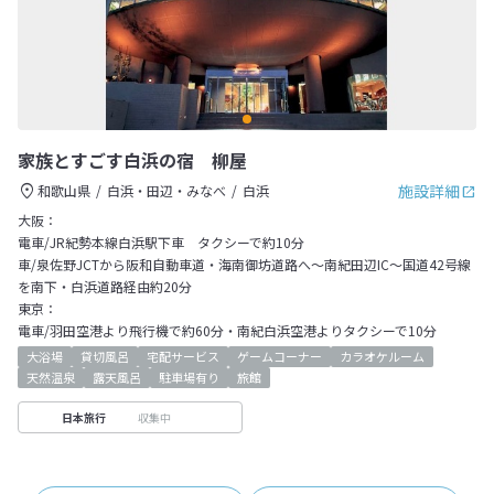
家族とすごす白浜の宿 柳屋
施設詳細
和歌山県
白浜・田辺・みなべ
白浜
大阪：
電車/JR紀勢本線白浜駅下車 タクシーで約10分
車/泉佐野JCTから阪和自動車道・海南御坊道路へ～南紀田辺IC～国道42号線
を南下・白浜道路経由約20分
東京：
電車/羽田空港より飛行機で約60分・南紀白浜空港よりタクシーで10分
大浴場
貸切風呂
宅配サービス
ゲームコーナー
カラオケルーム
天然温泉
露天風呂
駐車場有り
旅館
収集中
日本旅行