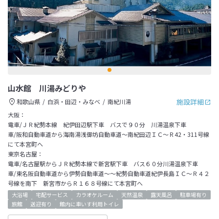
山水館 川湯みどりや
施設詳細
和歌山県
白浜・田辺・みなべ
南紀川湯
大阪：
電車/ＪＲ紀勢本線 紀伊田辺駅下車 バスで９０分 川湯温泉下車
車/阪和自動車道から海南湯浅御坊自動車道～南紀田辺ＩＣ～Ｒ42・311号線
にて本宮町へ
東京名古屋：
電車/名古屋駅からＪＲ紀勢本線で新宮駅下車 バス６０分川湯温泉下車
車/東名阪自動車道から伊勢自動車道～～紀勢自動車道紀伊長島ＩＣ～Ｒ４２
号線を南下 新宮市からＲ１６８号線にて本宮町へ
大浴場
宅配サービス
カラオケルーム
天然温泉
露天風呂
駐車場有り
旅館
送迎有り
館内に車いす利用トイレ