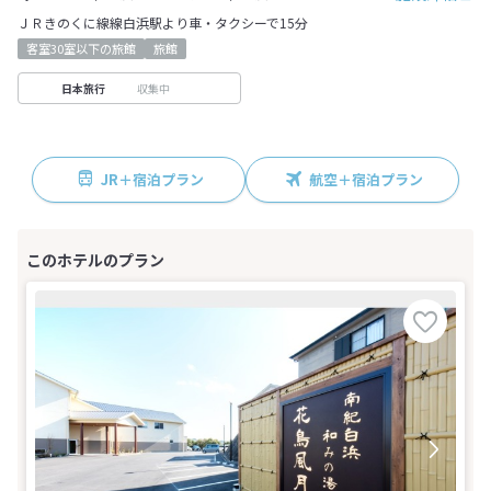
ＪＲきのくに線線白浜駅より車・タクシーで15分
客室30室以下の旅館
旅館
収集中
日本旅行
JR＋宿泊プラン
航空＋宿泊プラン