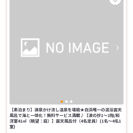
【素泊まり】源泉かけ流し温泉を堪能★白浜唯一の混浴露天
風呂で海と一体化！無料サービス満載♪【波の抄1～2階/和
洋室41㎡（眺望：庭）】露天風呂付（4名定員）(1名～4名1
室)