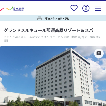
宿泊プラン 検索・予約
グランドメルキュール那須高原リゾート＆スパ
ぐらんどめるきゅーるなすこうげんりぞーと＆すぱ
【栃木県/那須・塩原/那
須】