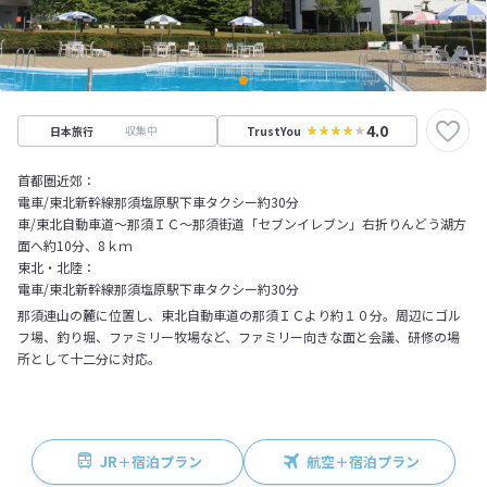
4.0
収集中
日本旅行
TrustYou
首都圏近郊：
電車/東北新幹線那須塩原駅下車タクシー約30分
車/東北自動車道～那須ＩＣ～那須街道「セブンイレブン」右折りんどう湖方
面へ約10分、8ｋｍ
東北・北陸：
電車/東北新幹線那須塩原駅下車タクシー約30分
那須連山の麓に位置し、東北自動車道の那須ＩＣより約１０分。周辺にゴル
フ場、釣り堀、ファミリー牧場など、ファミリー向きな面と会議、研修の場
所として十二分に対応。
JR＋宿泊プラン
航空＋宿泊プラン