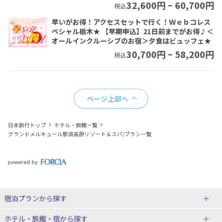
32,600
円 ~
60,700
円
税込
早いがお得！アクセスセットで行く！Ｗｅｂコレス
ペシャル栃木★ 【早期申込】21日前までがお得♪＜
オールインクルーシブのお宿＞夕食はビュッフェ★
30,700
円 ~
58,200
円
税込
ページ上部へ
日本旅行トップ
ホテル・旅館一覧
グランドメルキュール那須高原リゾート＆スパ/プラン一覧
宿泊プランから探す
北海道
ホテル・旅館・宿
から探す