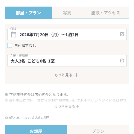
部屋・プラン
写真
施設・アクセス
日程
日付指定なし
人数・部屋数
もっと見る
※ 下記旅行代金は宿泊代金となります。
※幼児施設使用料、貸切風呂利用料等現地にてお支払いいただく代金は税込
み表記となりますが、消費税増税に伴い代金が一部変更となる場合がござい
つづきを見る
ます。
空室状況：Invalid Date現在
※表示されている旅行代金・プラン内容は一定時間ごとに更新されます。最
終確認画面でご確認ください。
お部屋
プラン