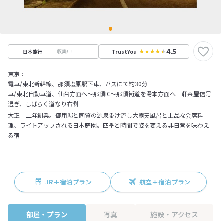
4.5
収集中
日本旅行
TrustYou
東京：
電車/東北新幹線、那須塩原駅下車、バスにて約30分
車/東北自動車道、仙台方面へ～那須IC～那須街道を湯本方面へ一軒茶屋信号
過ぎ、しばらく道なり右側
大正十二年創業。御用邸と同質の源泉掛け流し大露天風呂と上品な会席料
理、ライトアップされる日本庭園。四季と時間で姿を変える非日常を味わえ
る宿
JR＋宿泊プラン
航空＋宿泊プラン
部屋・プラン
写真
施設・アクセス