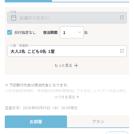
日程
日付指定なし
宿泊期間
泊
人数・部屋数
もっと見る
※ 下記旅行代金は宿泊代金となります。
※幼児施設使用料、貸切風呂利用料等現地にてお支払いいただく代金は税込
み表記となりますが、消費税増税に伴い代金が一部変更となる場合がござい
つづきを見る
ます。
空室状況：2026年08月05日（水）20:00現在
※表示されている旅行代金・プラン内容は一定時間ごとに更新されます。最
終確認画面でご確認ください。
お部屋
プラン