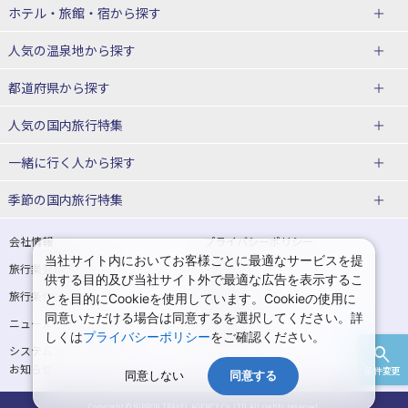
北海道
ホテル・旅館・宿
から探す
東北
北海道ホテル・旅館
人気の温泉地
から探す
青森県
岩手県
北海道
都道府県から探す
宮城県
秋田県
青森県ホテル・旅館
岩手県ホテル・旅館
湯の川温泉(北海道)
定山渓温泉(北海道)
人気の国内旅行特集
山形県
福島県
宮城県ホテル・旅館
秋田県ホテル・旅館
十勝川温泉(北海道)
阿寒湖温泉(北海道)
北海道旅行・ツアー
東京ディズニーリゾート®への旅
ユニバーサル・スタジオ・ジャパ
一緒に行く人
から探す
ンへの旅
関東
山形県ホテル・旅館
福島県ホテル・旅館
洞爺湖温泉(北海道)
川湯温泉(北海道)
東北
一人旅 国内版
家族・子連れ旅行 国内版
季節の国内旅行特集
温泉旅行
日帰り旅行
東京都
神奈川県
層雲峡温泉(北海道)
知床温泉(北海道)
青森旅行・ツアー
岩手旅行・ツアー
カップル・夫婦旅行 国内版
女子旅 国内版
桜・お花見特集
ゴールデンウィーク（GW）の国内
会社情報
プライバシーポリシー
旅行
当社サイト内においてお客様ごとに最適なサービスを提
埼玉県
千葉県
東京都ホテル・旅館
神奈川県ホテル・旅館
東北
旅行業登録票・約款
規約集
宮城旅行・ツアー
秋田旅行・ツアー
卒業旅行・学生旅行 国内版
供する目的及び当社サイト外で最適な広告を表示するこ
夏休み・お盆の国内旅行
7月の国内旅行
旅行条件書
商標について
とを目的にCookieを使用しています。Cookieの使用に
茨城県
栃木県
埼玉県ホテル・旅館
千葉県ホテル・旅館
花巻温泉(岩手)
蔵王温泉(山形)
山形旅行・ツアー
福島旅行・ツアー
同意いただける場合は同意するを選択してください。詳
ニュースリリース
採用情報
8月の国内旅行
9月の国内旅行
しくは
プライバシーポリシー
をご確認ください。
群馬県
茨城県ホテル・旅館
栃木県ホテル・旅館
かみのやま温泉(山形)
鳴子温泉(宮城)
関東
システムメンテナンスの
サイトマップ
10月の国内旅行
11月の国内旅行
お知らせ
条件変更
北陸
群馬県ホテル・旅館
同意しない
同意する
秋保温泉(宮城)
飯坂温泉(福島)
東京旅行・ツアー
神奈川旅行・ツアー
紅葉旅行
クリスマスの国内旅行
Copyright © NIPPON TRAVEL AGENCY Co.,LTD. All rights reserved.