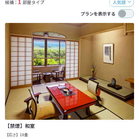
1
候補：
部屋タイプ
人気順
プランを表示する
【禁煙】和室
【広さ】10畳