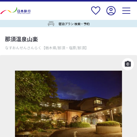
宿泊プラン 検索・予約
那須温泉山楽
なすおんせんさんらく
【栃木県/那須・塩原/那須】