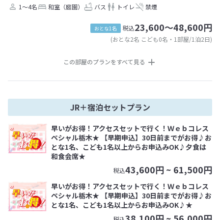
1～4名
和室（庭園）
バス
トイレ
禁煙
23,600～48,600円
税込
おとな1名
(おとな2名 こども0名・1部屋/1泊2日)
この部屋のプランをすべて見る
JR＋宿泊セットプラン
早いがお得！アクセスセットで行く！Ｗｅｂコレス
ペシャル栃木★ 【早期申込】30日前までがお得♪お
とな1名、こども1名以上からお申込みOK♪夕食は
和食会席★
43,600
円 ~
61,500
円
税込
早いがお得！アクセスセットで行く！Ｗｅｂコレス
ペシャル栃木★ 【早期申込】30日前までがお得♪お
とな1名、こども1名以上からお申込みOK♪★
38,100
円 ~
56,000
円
税込