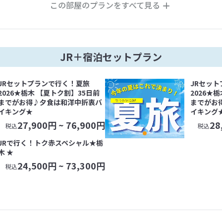
この部屋のプランをすべて見る
JR＋宿泊セットプラン
JRセットプランで行く！夏旅
JRセッ
2026★栃木 【夏トク割】35日前
2026★
までがお得♪夕食は和洋中折衷バ
までがお
イキング★
イキング
27,900
円 ~
76,900
円
28
税込
税込
JRで行く！トク赤スペシャル★栃
木 ★
24,500
円 ~
73,300
円
税込