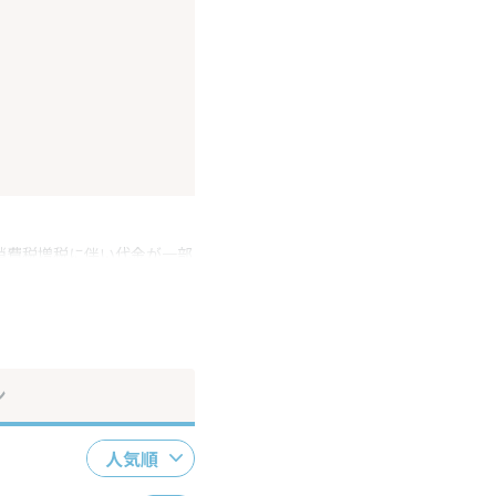
消費税増税に伴い代金が一部
ださい。
ン
人気順