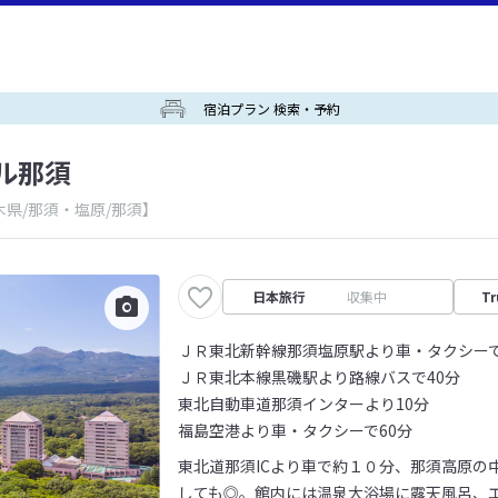
宿泊プラン 検索・予約
ル那須
木県/那須・塩原/那須】
日本旅行
収集中
Tr
ＪＲ東北新幹線那須塩原駅より車・タクシーで
ＪＲ東北本線黒磯駅より路線バスで40分
東北自動車道那須インターより10分
福島空港より車・タクシーで60分
東北道那須ICより車で約１０分、那須高原の
しても◎。館内には温泉大浴場に露天風呂、