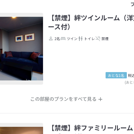
【禁煙】絆ツインルーム（洋
ース付）
2名
ツイン
トイレ
禁煙
おとな1名
税
(おと
この部屋のプランをすべて見る
【禁煙】絆ファミリールーム