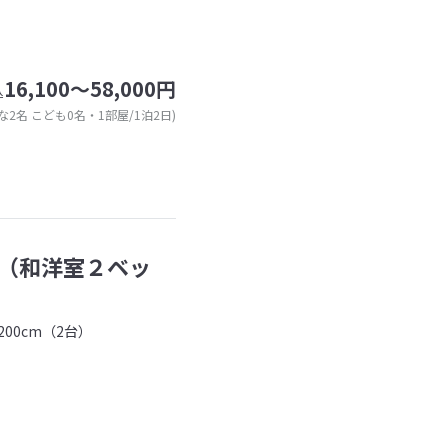
16,100～58,000円
込
な2名 こども0名・1部屋/1泊2日)
（和洋室２ベッ
00cm（2台）