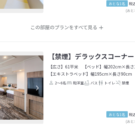
おとな1名
税
(おと
この部屋のプランをすべて見る
【禁煙】デラックスコーナー
【広さ】61平米
【ベッド】幅202cm×長さ1
【エキストラベッド】幅195cm×長さ90cm
2～6名
和洋室
バス
トイレ
禁煙
おとな1名
税
(おと