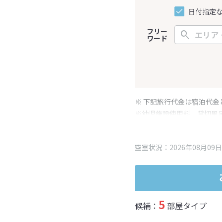
日付指定
フリー
ワード
※ 下記旅行代金は宿泊代金
※幼児施設使用料、貸切風
変更となる場合がございま
※表示されている旅行代金
空室状況：2026年08月09日
5
候補：
部屋タイプ