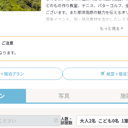
どのもの作り教室、テニス、パターゴルフ、
ございます。また那須高原の魅力を伝えるオ
音楽イベント、旬・地元食材を生かしたレス
もっと見る
・ご注意
なります。
R＋宿泊プラン
航空＋宿泊
ン
写真
施
人数・
部屋数