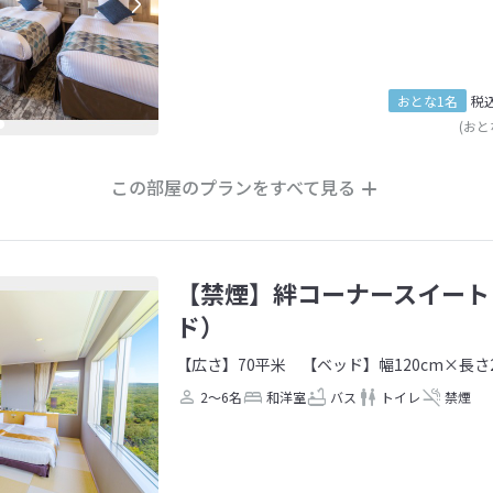
おとな1名
税
(おと
この部屋のプランをすべて見る
【禁煙】絆コーナースイート
ド）
【広さ】70平米
【ベッド】幅120cm×長さ2
2～6名
和洋室
バス
トイレ
禁煙