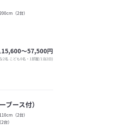
00cm（2台）
15,600～57,500円
込
な2名 こども0名・1部屋/1泊2日)
ーブース付）
10cm（2台）
（2台）