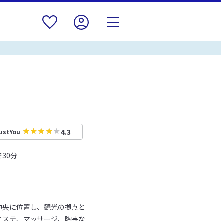
4.3
ustYou
30分
中央に位置し、観光の拠点と
エステ、マッサージ、陶芸な