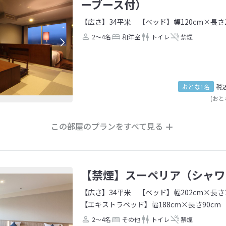
ーブース付）
【広さ】34平米
【ベッド】幅120cm×長さ2
2～4名
和洋室
トイレ
禁煙
おとな1名
税
(おと
この部屋のプランをすべて見る
【禁煙】スーペリア（シャワ
【広さ】34平米
【ベッド】幅202cm×長さ1
【エキストラベッド】幅188cm×長さ90cm
2～4名
その他
トイレ
禁煙