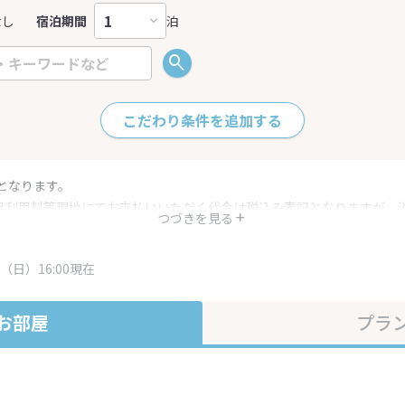
なし
宿泊期間
泊
こだわり条件を追加する
となります。
呂利用料等現地にてお支払いいただく代金は税込み表記となりますが、
つづきを見る
す。
・プラン内容は一定時間ごとに更新されます。最終確認画面でご確認く
（日）16:00現在
お部屋
プラ