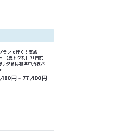
トプランで行く！夏旅
栃木 【夏トク割】21日前
得♪夕食は和洋中折衷バ
★
,400
円 ~
77,400
円