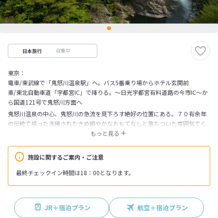
収集中
日本旅行
東京：
電車/東武線で「鬼怒川温泉駅」へ。バス5番乗り場からホテル玄関前
車/東北自動車道「宇都宮IC」で降りる。～日光宇都宮有料道路の今市IC～か
ら国道121号で鬼怒川方面へ
鬼怒川温泉の中心、鬼怒川の急流を見下ろす絶好の位置にある。７０有余年
の伝統で培った洗練されたきめ細やかなおもてなしと落ちついた雰囲気でく
つろげる客室。また、大浴場や露天風呂そして室内温水プール（営業日等は
もっと見る
お問合せ下さい。）など充実した快適な温泉リゾート。本格石窯で調理した
グリル料理が官能できるブッフェや旬と地場の食材が堪能できる会席料理が
施設に関するご案内・ご注意
自慢です。
最終チェックイン時間は18：00となります。
JR＋宿泊プラン
航空＋宿泊プラン