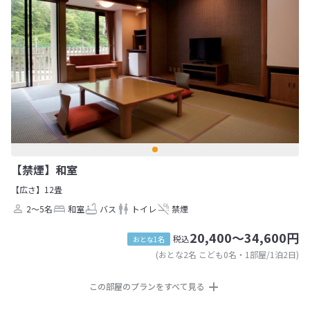
【禁煙】和室
【広さ】12畳
2～5名
和室
バス
トイレ
禁煙
20,400～34,600円
税込
おとな1名
(おとな2名 こども0名・1部屋/1泊2日)
この部屋のプランをすべて見る