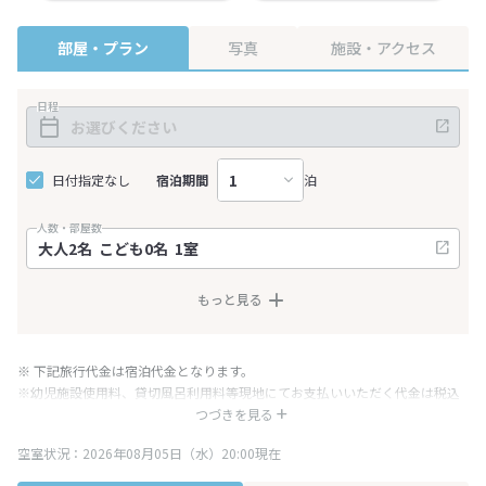
部屋・プラン
写真
施設・アクセス
日程
日付指定なし
宿泊期間
泊
人数・部屋数
もっと見る
※ 下記旅行代金は宿泊代金となります。
※幼児施設使用料、貸切風呂利用料等現地にてお支払いいただく代金は税込
み表記となりますが、消費税増税に伴い代金が一部変更となる場合がござい
つづきを見る
ます。
空室状況：2026年08月05日（水）20:00現在
※表示されている旅行代金・プラン内容は一定時間ごとに更新されます。最
終確認画面でご確認ください。