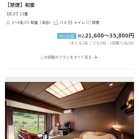
【禁煙】和室
【広さ】12畳
2～5名
和室（渓谷）
バス
トイレ
禁煙
21,600～35,800円
税込
おとな1名
(おとな2名 こども0名・1部屋/1泊2日)
この部屋のプランをすべて見る