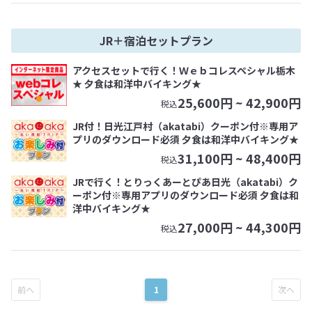
JR＋宿泊セットプラン
アクセスセットで行く！Ｗｅｂコレスペシャル栃木
★ 夕食は和洋中バイキング★
25,600
円 ~
42,900
円
税込
JR付！日光江戸村（akatabi）クーポン付※専用ア
プリのダウンロード必須 夕食は和洋中バイキング★
31,100
円 ~
48,400
円
税込
JRで行く！とりっくあーとぴあ日光（akatabi）ク
ーポン付※専用アプリのダウンロード必須 夕食は和
洋中バイキング★
27,000
円 ~
44,300
円
税込
1