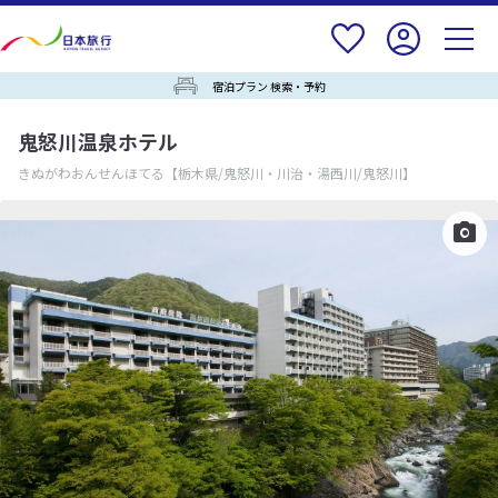
宿泊プラン 検索・予約
鬼怒川温泉ホテル
きぬがわおんせんほてる
【栃木県/鬼怒川・川治・湯西川/鬼怒川】