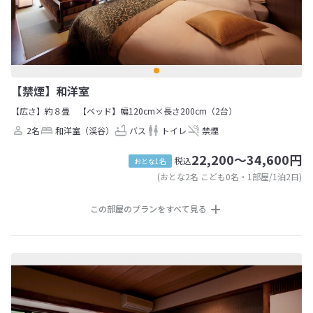
【禁煙】和洋室
【広さ】約８畳
【ベッド】幅120cm×長さ200cm（2台）
2名
和洋室（渓谷）
バス
トイレ
禁煙
22,200～34,600円
税込
おとな1名
(おとな2名 こども0名・1部屋/1泊2日)
この部屋のプランをすべて見る