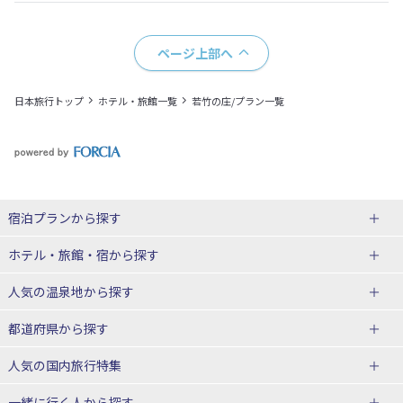
ページ上部へ
日本旅行トップ
ホテル・旅館一覧
若竹の庄/プラン一覧
宿泊プランから探す
北海道
ホテル・旅館・宿
から探す
東北
北海道ホテル・旅館
人気の温泉地
から探す
青森県
岩手県
北海道
都道府県から探す
宮城県
秋田県
青森県ホテル・旅館
岩手県ホテル・旅館
湯の川温泉(北海道)
定山渓温泉(北海道)
人気の国内旅行特集
山形県
福島県
宮城県ホテル・旅館
秋田県ホテル・旅館
十勝川温泉(北海道)
阿寒湖温泉(北海道)
北海道旅行・ツアー
東京ディズニーリゾート®への旅
ユニバーサル・スタジオ・ジャパ
一緒に行く人
から探す