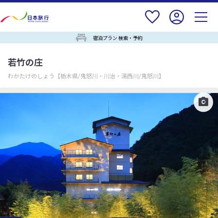
宿泊プラン 検索・予約
若竹の庄
わかたけのしょう
【栃木県/鬼怒川・川治・湯西川/鬼怒川】