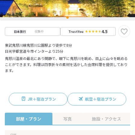
4.5
収集中
日本旅行
TrustYou
東武鬼怒川線鬼怒川公園駅より徒歩で8分
日光宇都宮道今市インターより25分
鬼怒川温泉の最北にあり閑静で、眼下に鬼怒川を眺め、目上に山々を眺める
ことができます。料理は四季折々の素材を活かした会席料理を提供しており
ます。
JR＋宿泊プラン
航空＋宿泊プラン
部屋・プラン
写真
施設・アクセス
日程