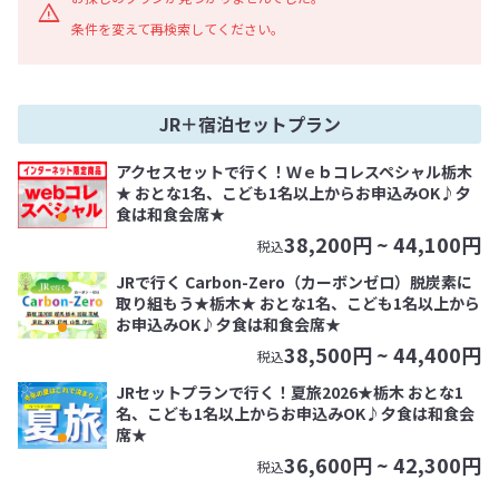
条件を変えて再検索してください。
JR＋宿泊セットプラン
アクセスセットで行く！Ｗｅｂコレスペシャル栃木
★ おとな1名、こども1名以上からお申込みOK♪夕
食は和食会席★
38,200
円 ~
44,100
円
税込
JRで行く Carbon-Zero（カーボンゼロ）脱炭素に
取り組もう★栃木★ おとな1名、こども1名以上から
お申込みOK♪夕食は和食会席★
38,500
円 ~
44,400
円
税込
JRセットプランで行く！夏旅2026★栃木 おとな1
名、こども1名以上からお申込みOK♪夕食は和食会
席★
36,600
円 ~
42,300
円
税込