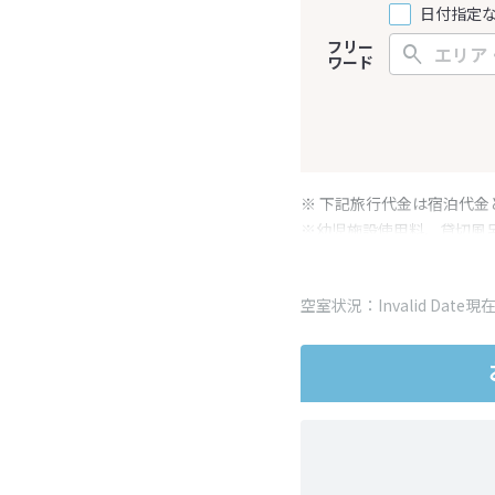
日付指定
フリー
ワード
※ 下記旅行代金は宿泊代金
※幼児施設使用料、貸切風
変更となる場合がございま
※表示されている旅行代金
空室状況：Invalid Date現