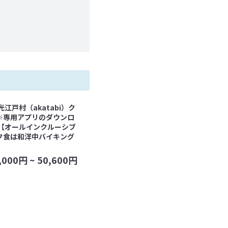
光江戸村（akatabi）ク
※専用アプリのダウンロ
 【オールインクルーシブ
夕食は和洋中バイキング
,000
円 ~
50,600
円