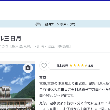
宿泊プラン 検索・予約
ル三日月
かづき
【栃木県/鬼怒川・川治・湯西川/鬼怒川】
4.5
日本旅行
東京：
電車/東京の浅草駅より東武線。鬼怒川温泉駅
車/宇都宮IC経由日光有料通路今市方面へ～今市
面へ約20分～宇都宮IC
鬼怒川温泉駅より徒歩２分と立地に恵まれて
ースも充実し、お子様からお年寄りまで幅広