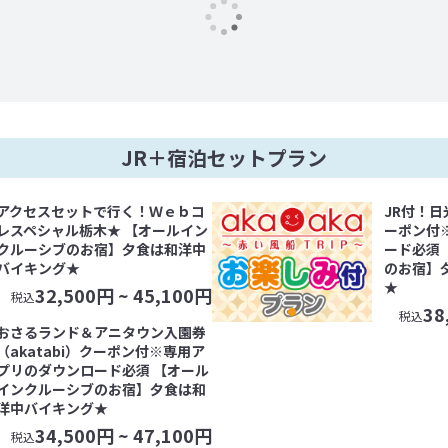
JR＋宿泊セットプラン
アクセスセットで行く！Ｗｅｂコ
JR付！日
レスペシャル栃木★ 【オールイン
ーポン付
クルーシブのお宿】夕食は和洋中
ード必須
バイキング★
のお宿】
★
32,500
円 ~
45,100
円
税込
38
税込
おさるランド＆アニタウン入園券
（akatabi）クーポン付※専用ア
プリのダウンロード必須 【オール
インクルーシブのお宿】夕食は和
洋中バイキング★
34,500
円 ~
47,100
円
税込