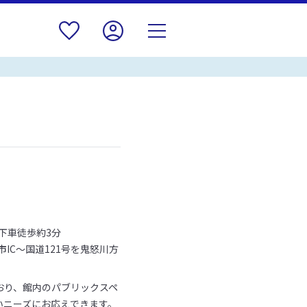
下車徒歩約3分
IC～国道121号を鬼怒川方
おり、館内のパブリックスペ
いニーズにお応えできます。