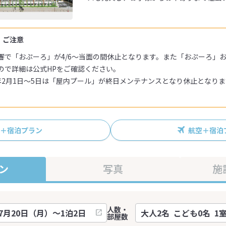
・ご注意
響で「おぷーろ」が4/6～当面の間休止となります。また「おぷーろ」
ので詳細は公式HPをご確認ください。
27年2月1日～5日は「屋内プール」が終日メンテナンスとなり休止となり
R＋宿泊プラン
航空＋宿泊
ン
写真
施
人数・
部屋数