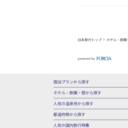
日本旅行トップ
ホテル・旅館
宿泊プランから探す
北海道
東北
青森県
岩手県
宮城
ホテル・旅館・宿
から探す
栃木県
群馬県
北陸
富山県
石川
北海道ホテル・旅館
青森県ホテ
人気の温泉地
から探す
三重県
近畿
滋賀県
京都府
大阪
山形県ホテル・旅館
福島県ホテル・旅
北海道
湯の川温泉(北海道)
定山渓温
都道府県から探す
岡山県
広島県
鳥取県
島根県
山
千葉県ホテル・旅館
茨城県ホテル・旅
川湯温泉(北海道)
層雲峡温泉(北海道)
北海道旅行・ツアー
東北
青
人気の国内旅行特集
石川県ホテル・旅館
福井県ホテル・旅