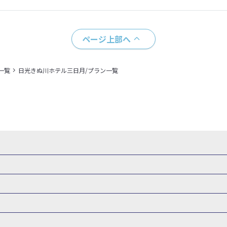
ページ上部へ
一覧
日光きぬ川ホテル三日月/プラン一覧
県
秋田県
山形県
福島県
関東
東京都
神奈川県
埼玉県
県
福井県
甲信越
山梨県
新潟県
長野県
東海
静岡県
ル・旅館
岩手県ホテル・旅館
宮城県ホテル・旅館
秋田県ホテル
府
兵庫県
奈良県
和歌山県
四国
徳島県
高知県
香川県
館
東京都ホテル・旅館
神奈川県ホテル・旅館
埼玉県ホテ
泉(北海道)
十勝川温泉(北海道)
阿寒湖温泉(北海道)
洞爺湖温泉(
口県
九州
福岡県
佐賀県
長崎県
熊本県
大分県
宮崎県
館
栃木県ホテル・旅館
群馬県ホテル・旅館
富山県ホテル
知床温泉(北海道)
東北
花巻温泉(岩手)
蔵王温泉(山形)
かみの
森旅行・ツアー
岩手旅行・ツアー
宮城旅行・ツアー
秋田旅行・
館
山梨県ホテル・旅館
新潟県ホテル・旅館
長野県ホテ