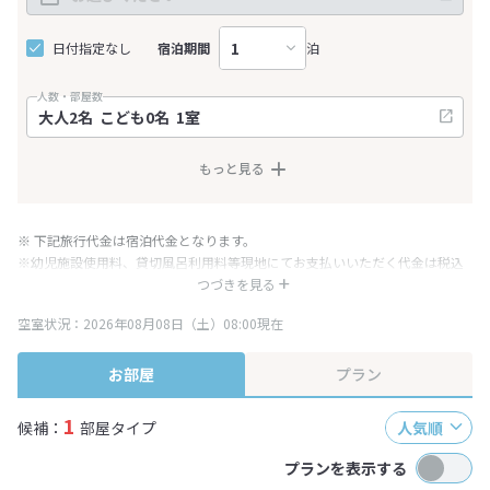
日付指定なし
宿泊期間
泊
人数・部屋数
もっと見る
※ 下記旅行代金は宿泊代金となります。
※幼児施設使用料、貸切風呂利用料等現地にてお支払いいただく代金は税込
み表記となりますが、消費税増税に伴い代金が一部変更となる場合がござい
つづきを見る
ます。
空室状況：2026年08月08日（土）08:00現在
※表示されている旅行代金・プラン内容は一定時間ごとに更新されます。最
終確認画面でご確認ください。
お部屋
プラン
1
候補：
部屋タイプ
人気順
プランを表示する