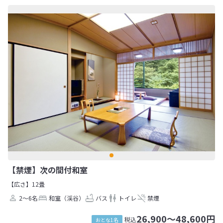
【禁煙】次の間付和室
【広さ】12畳
2～6名
和室（渓谷）
バス
トイレ
禁煙
26,900～48,600円
税込
おとな1名