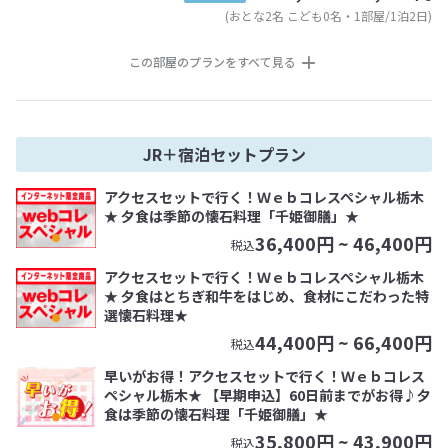
(おとな2名 こども0名・1部屋/1泊2日)
この部屋のプランをすべて見る
JR＋宿泊セットプラン
アクセスセットで行く！Ｗｅｂコレスペシャル栃木
★ 夕食は季節の懐石料理「千姫御膳」★
36,400
円 ~
46,400
円
税込
アクセスセットで行く！Ｗｅｂコレスペシャル栃木
★ 夕食はとちぎ和牛をはじめ、食材にこだわった特
選懐石料理★
44,400
円 ~
66,400
円
税込
早いがお得！アクセスセットで行く！Ｗｅｂコレス
ペシャル栃木★ 【早期申込】60日前までがお得♪夕
食は季節の懐石料理「千姫御膳」★
35,800
円 ~
43,900
円
税込