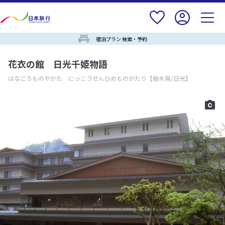
宿泊プラン 検索・予約
花衣の館 日光千姫物語
はなごろものやかた にっこうせんひめものがたり
【栃木県/日光】