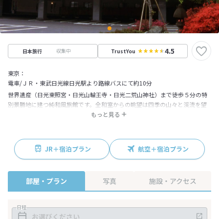
4.5
収集中
日本旅行
TrustYou
東京：
電車/ＪＲ・東武日光線日光駅より路線バスにて約10分
世界遺産（日光東照宮・日光山輪王寺・日光二荒山神社）まで徒歩５分の特
別景勝地に建つ純和風旅館です。全和室からの眺望は四季の山々と渓流を望
むことが出来ます。料理は日光名産「湯波」と旬の食材を使用した懐石料
もっと見る
理。到着から出発まで心からのおもてなしをさせていただきます。眺望・設
備・料理・サービスと、どれを取っても日光随一でございます。皆様のお越
しを心よりお待ち申し上げます。
JR＋宿泊プラン
航空＋宿泊プラン
部屋・プラン
写真
施設・アクセス
日程