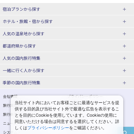
宿泊プランから探す
北海道
ホテル・旅館・宿
から探す
東北
北海道ホテル・旅館
人気の温泉地
から探す
青森県
岩手県
北海道
都道府県から探す
宮城県
秋田県
青森県ホテル・旅館
岩手県ホテル・旅館
湯の川温泉(北海道)
定山渓温泉(北海道)
人気の国内旅行特集
山形県
福島県
宮城県ホテル・旅館
秋田県ホテル・旅館
十勝川温泉(北海道)
阿寒湖温泉(北海道)
北海道旅行・ツアー
東京ディズニーリゾート®への旅
ユニバーサル・スタジオ・ジャパ
一緒に行く人
から探す
ンへの旅
関東
山形県ホテル・旅館
福島県ホテル・旅館
洞爺湖温泉(北海道)
川湯温泉(北海道)
東北
一人旅 国内版
家族・子連れ旅行 国内版
季節の国内旅行特集
温泉旅行
日帰り旅行
東京都
神奈川県
層雲峡温泉(北海道)
知床温泉(北海道)
青森旅行・ツアー
岩手旅行・ツアー
カップル・夫婦旅行 国内版
女子旅 国内版
桜・お花見特集
ゴールデンウィーク（GW）の国内
会社情報
プライバシーポリシー
旅行
当社サイト内においてお客様ごとに最適なサービスを提
埼玉県
千葉県
東京都ホテル・旅館
神奈川県ホテル・旅館
東北
旅行業登録票・約款
規約集
宮城旅行・ツアー
秋田旅行・ツアー
卒業旅行・学生旅行 国内版
供する目的及び当社サイト外で最適な広告を表示するこ
夏休み・お盆の国内旅行
7月の国内旅行
旅行条件書
商標について
とを目的にCookieを使用しています。Cookieの使用に
茨城県
栃木県
埼玉県ホテル・旅館
千葉県ホテル・旅館
花巻温泉(岩手)
蔵王温泉(山形)
山形旅行・ツアー
福島旅行・ツアー
同意いただける場合は同意するを選択してください。詳
ニュースリリース
採用情報
8月の国内旅行
9月の国内旅行
しくは
プライバシーポリシー
をご確認ください。
群馬県
茨城県ホテル・旅館
栃木県ホテル・旅館
かみのやま温泉(山形)
鳴子温泉(宮城)
関東
システムメンテナンスの
サイトマップ