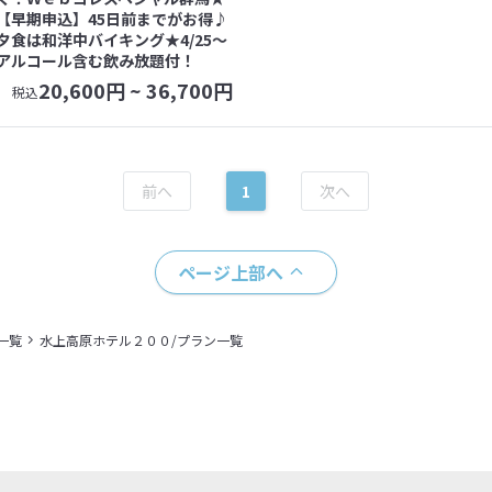
【早期申込】45日前までがお得♪
夕食は和洋中バイキング★4/25～
アルコール含む飲み放題付！
20,600
円 ~
36,700
円
税込
1
ページ上部へ
一覧
水上高原ホテル２００/プラン一覧