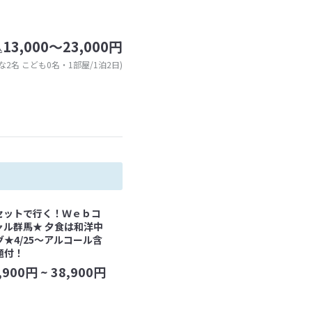
13,000～23,000円
込
な2名 こども0名・1部屋/1泊2日)
セットで行く！Ｗｅｂコ
ャル群馬★ 夕食は和洋中
★4/25～アルコール含
題付！
,900
円 ~
38,900
円