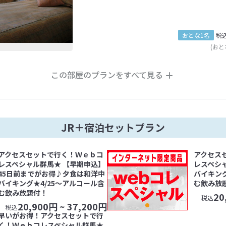
おとな1名
税
(おと
この部屋のプランをすべて見る
JR＋宿泊セットプラン
アクセスセットで行く！Ｗｅｂコ
アクセス
レスペシャル群馬★ 【早期申込】
レスペシ
45日前までがお得♪夕食は和洋中
バイキング
バイキング★4/25～アルコール含
む飲み放
む飲み放題付！
20
税込
20,900
円 ~
37,200
円
税込
早いがお得！アクセスセットで行
く！Ｗｅｂコレスペシャル群馬★