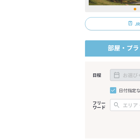
J
部屋・プラ
日程
日付指定
フリー
ワード