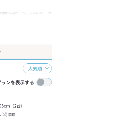
消費税増税に伴い代金が一部
ださい。
ン
人気順
プランを表示する
95cm（2台）
レ
禁煙