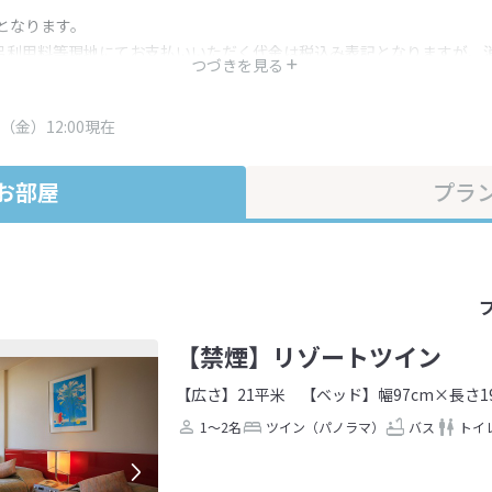
となります。
呂利用料等現地にてお支払いいただく代金は税込み表記となりますが、
つづきを見る
す。
・プラン内容は一定時間ごとに更新されます。最終確認画面でご確認く
（金）12:00現在
お部屋
プラ
【禁煙】リゾートツイン
【広さ】21平米
【ベッド】幅97cm×長さ1
1～2名
ツイン（パノラマ）
バス
トイ