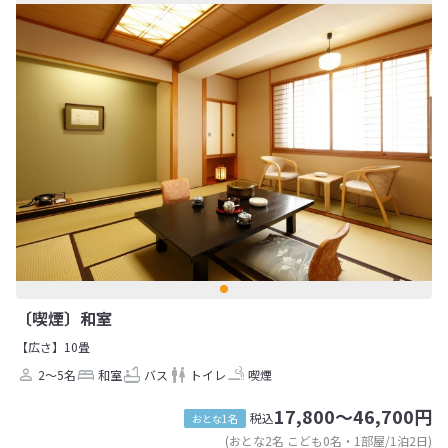
〔喫煙〕和室
【広さ】10畳
2～5名
和室
バス
トイレ
喫煙
17,800～46,700円
税込
おとな1名
(おとな2名 こども0名・1部屋/1泊2日)