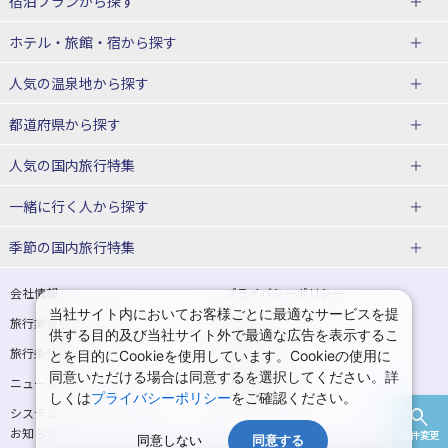
宿泊プランから探す
北海道
ホテル・旅館・宿
から探す
東北
北海道ホテル・旅館
人気の温泉地
から探す
青森県
岩手県
北海道
都道府県から探す
宮城県
秋田県
青森県ホテル・旅館
岩手県ホテル・旅館
湯の川温泉(北海道)
定山渓温泉(北海道)
人気の国内旅行特集
山形県
福島県
宮城県ホテル・旅館
秋田県ホテル・旅館
十勝川温泉(北海道)
阿寒湖温泉(北海道)
北海道旅行・ツアー
東京ディズニーリゾート®への旅
ユニバーサル・スタジオ・ジャパ
一緒に行く人
から探す
ンへの旅
関東
山形県ホテル・旅館
福島県ホテル・旅館
洞爺湖温泉(北海道)
川湯温泉(北海道)
東北
一人旅 国内版
家族・子連れ旅行 国内版
季節の国内旅行特集
温泉旅行
日帰り旅行
東京都
神奈川県
層雲峡温泉(北海道)
知床温泉(北海道)
青森旅行・ツアー
岩手旅行・ツアー
カップル・夫婦旅行 国内版
女子旅 国内版
桜・お花見特集
ゴールデンウィーク（GW）の国内
会社情報
プライバシーポリシー
旅行
当社サイト内においてお客様ごとに最適なサービスを提
埼玉県
千葉県
東京都ホテル・旅館
神奈川県ホテル・旅館
東北
旅行業登録票・約款
規約集
宮城旅行・ツアー
秋田旅行・ツアー
卒業旅行・学生旅行 国内版
供する目的及び当社サイト外で最適な広告を表示するこ
夏休み・お盆の国内旅行
7月の国内旅行
旅行条件書
商標について
とを目的にCookieを使用しています。Cookieの使用に
茨城県
栃木県
埼玉県ホテル・旅館
千葉県ホテル・旅館
花巻温泉(岩手)
蔵王温泉(山形)
山形旅行・ツアー
福島旅行・ツアー
同意いただける場合は同意するを選択してください。詳
ニュースリリース
採用情報
8月の国内旅行
9月の国内旅行
しくは
プライバシーポリシー
をご確認ください。
群馬県
茨城県ホテル・旅館
栃木県ホテル・旅館
かみのやま温泉(山形)
鳴子温泉(宮城)
関東
システムメンテナンスの
サイトマップ
10月の国内旅行
11月の国内旅行
お知らせ
条件変更
北陸
群馬県ホテル・旅館
同意しない
同意する
秋保温泉(宮城)
飯坂温泉(福島)
東京旅行・ツアー
神奈川旅行・ツアー