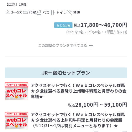
【広さ】10畳
2～5名
和室
バス
トイレ
禁煙
17,800～46,700円
税込
おとな1名
(おとな2名 こども0名・1部屋/1泊2日)
この部屋のプランをすべて見る
JR＋宿泊セットプラン
アクセスセットで行く！Ｗｅｂコレスペシャル群馬
★ 夕食は選べる霜降り上州和牛料理と月替わりの会
席膳★
28,100
円 ~
59,100
円
税込
アクセスセットで行く！Ｗｅｂコレスペシャル群馬
★ 夕食は選べる上州和牛料理と月替わりの会席膳
（※12/31～1/2は特別メニューとなります）★