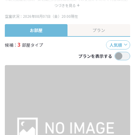
み表記となりますが、消費税増税に伴い代金が一部変更となる場合がござい
つづきを見る
ます。
空室状況：2026年08月07日（金）20:00現在
※表示されている旅行代金・プラン内容は一定時間ごとに更新されます。最
終確認画面でご確認ください。
お部屋
プラン
3
候補：
部屋タイプ
人気順
プランを表示する