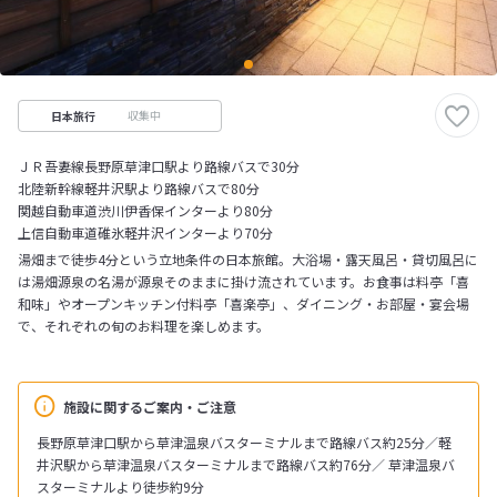
収集中
日本旅行
ＪＲ吾妻線長野原草津口駅より路線バスで30分
北陸新幹線軽井沢駅より路線バスで80分
関越自動車道渋川伊香保インターより80分
上信自動車道碓氷軽井沢インターより70分
湯畑まで徒歩4分という立地条件の日本旅館。大浴場・露天風呂・貸切風呂に
は湯畑源泉の名湯が源泉そのままに掛け流されています。お食事は料亭「喜
和味」やオープンキッチン付料亭「喜楽亭」、ダイニング・お部屋・宴会場
で、それぞれの旬のお料理を楽しめます。
施設に関するご案内・ご注意
長野原草津口駅から草津温泉バスターミナルまで路線バス約25分／軽
井沢駅から草津温泉バスターミナルまで路線バス約76分／ 草津温泉バ
スターミナルより徒歩約9分