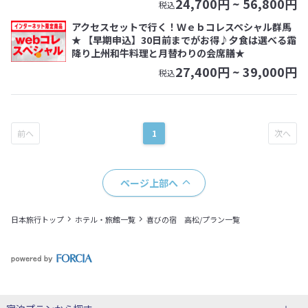
24,700
円 ~
56,800
円
税込
アクセスセットで行く！Ｗｅｂコレスペシャル群馬
★ 【早期申込】30日前までがお得♪夕食は選べる霜
降り上州和牛料理と月替わりの会席膳★
27,400
円 ~
39,000
円
税込
1
ページ上部へ
日本旅行トップ
ホテル・旅館一覧
喜びの宿 高松/プラン一覧