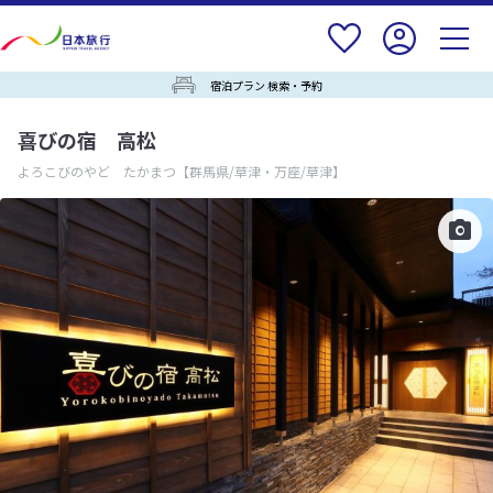
宿泊プラン 検索・予約
喜びの宿 高松
よろこびのやど たかまつ
【群馬県/草津・万座/草津】