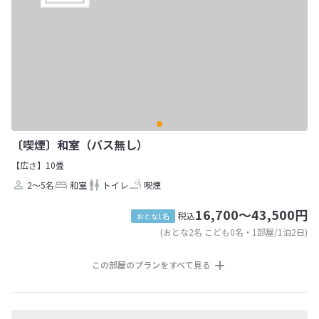
〔喫煙〕和室（バス無し）
【広さ】10畳
2～5名
和室
トイレ
喫煙
16,700～43,500円
税込
おとな1名
(おとな2名 こども0名・1部屋/1泊2日)
この部屋のプランをすべて見る