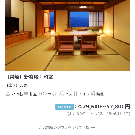
〔禁煙〕新客殿：和室
【広さ】16畳
2～9名
和室（パノラマ）
バス
トイレ
禁煙
29,600～52,800円
税込
おとな1名
(おとな2名 こども0名・1部屋/1泊2日)
この部屋のプランをすべて見る