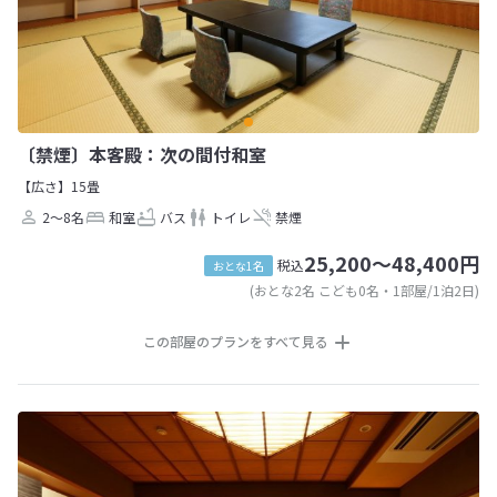
〔禁煙〕本客殿：次の間付和室
【広さ】15畳
2～8名
和室
バス
トイレ
禁煙
25,200～48,400円
税込
おとな1名
(おとな2名 こども0名・1部屋/1泊2日)
この部屋のプランをすべて見る