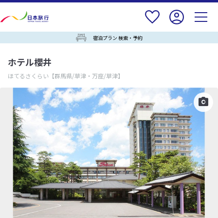
宿泊プラン 検索・予約
ホテル櫻井
ほてるさくらい
【群馬県/草津・万座/草津】