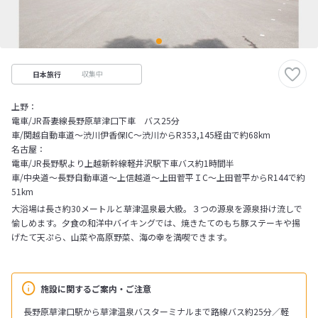
収集中
日本旅行
上野：
電車/JR吾妻線長野原草津口下車 バス25分
車/関越自動車道～渋川伊香保IC～渋川からR353,145経由で約68km
名古屋：
電車/JR長野駅より上越新幹線軽井沢駅下車バス約1時間半
車/中央道～長野自動車道～上信越道～上田菅平ＩC～上田菅平からR144で約
51km
大浴場は長さ約30メートルと草津温泉最大級。３つの源泉を源泉掛け流しで
愉しめます。夕食の和洋中バイキングでは、焼きたてのもち豚ステーキや揚
げたて天ぷら、山菜や高原野菜、海の幸を満喫できます。
施設に関するご案内・ご注意
長野原草津口駅から草津温泉バスターミナルまで路線バス約25分／軽