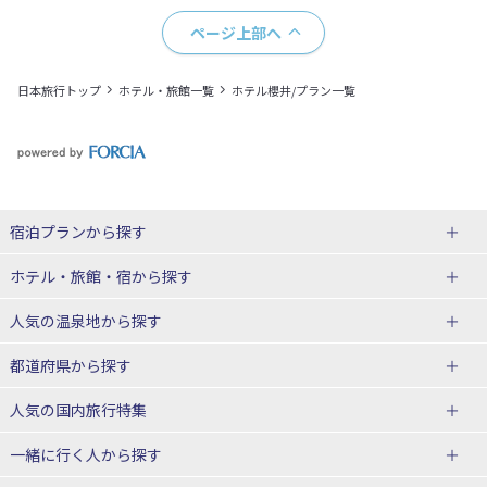
ページ上部へ
日本旅行トップ
ホテル・旅館一覧
ホテル櫻井/プラン一覧
宿泊プランから探す
北海道
ホテル・旅館・宿
から探す
東北
北海道ホテル・旅館
人気の温泉地
から探す
青森県
岩手県
北海道
都道府県から探す
宮城県
秋田県
青森県ホテル・旅館
岩手県ホテル・旅館
湯の川温泉(北海道)
定山渓温泉(北海道)
人気の国内旅行特集
山形県
福島県
宮城県ホテル・旅館
秋田県ホテル・旅館
十勝川温泉(北海道)
阿寒湖温泉(北海道)
北海道旅行・ツアー
東京ディズニーリゾート®への旅
ユニバーサル・スタジオ・ジャパ
一緒に行く人
から探す
ンへの旅