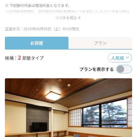
※ 下記旅行代金は宿泊代金となります。
※幼児施設使用料、貸切風呂利用料等現地にてお支払いいただく代金は税込
み表記となりますが、消費税増税に伴い代金が一部変更となる場合がござい
つづきを見る
ます。
空室状況：2026年08月08日（土）00:00現在
※表示されている旅行代金・プラン内容は一定時間ごとに更新されます。最
終確認画面でご確認ください。
お部屋
プラン
2
候補：
部屋タイプ
人気順
プランを表示する