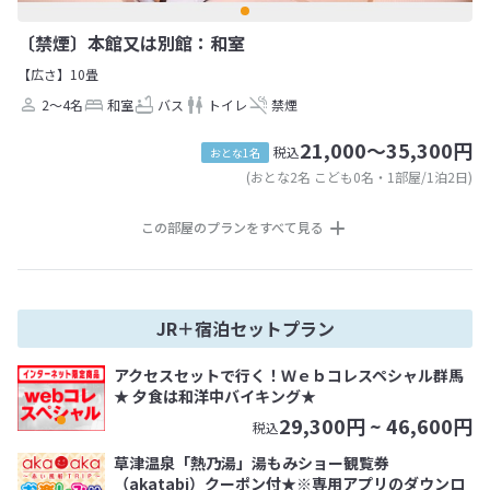
〔禁煙〕本館又は別館：和室
【広さ】10畳
2～4名
和室
バス
トイレ
禁煙
21,000～35,300円
税込
おとな1名
(おとな2名 こども0名・1部屋/1泊2日)
この部屋のプランをすべて見る
JR＋宿泊セットプラン
アクセスセットで行く！Ｗｅｂコレスペシャル群馬
★ 夕食は和洋中バイキング★
29,300
円 ~
46,600
円
税込
草津温泉「熱乃湯」湯もみショー観覧券
（akatabi）クーポン付★※専用アプリのダウンロ