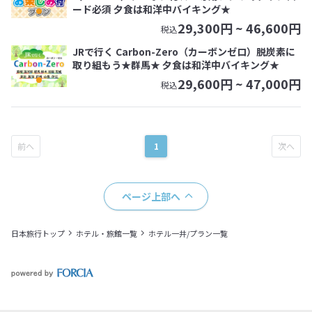
ード必須 夕食は和洋中バイキング★
29,300
円 ~
46,600
円
税込
JRで行く Carbon-Zero（カーボンゼロ）脱炭素に
取り組もう★群馬★ 夕食は和洋中バイキング★
29,600
円 ~
47,000
円
税込
1
ページ上部へ
日本旅行トップ
ホテル・旅館一覧
ホテル一井/プラン一覧