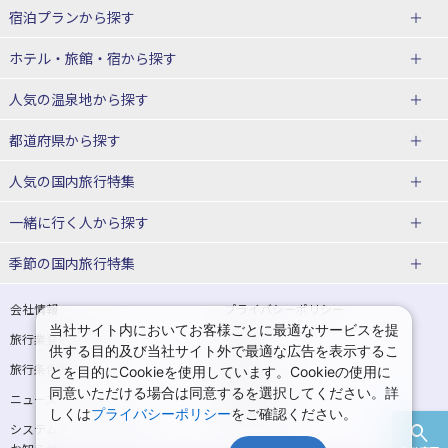
宿泊プランから探す
北海道
ホテル・旅館・宿
から探す
東北
北海道ホテル・旅館
人気の温泉地
から探す
青森県
岩手県
北海道
都道府県から探す
宮城県
秋田県
青森県ホテル・旅館
岩手県ホテル・旅館
湯の川温泉(北海道)
定山渓温泉(北海道)
人気の国内旅行特集
山形県
福島県
宮城県ホテル・旅館
秋田県ホテル・旅館
十勝川温泉(北海道)
阿寒湖温泉(北海道)
北海道旅行・ツアー
東京ディズニーリゾート®への旅
ユニバーサル・スタジオ・ジャパ
一緒に行く人
から探す
ンへの旅
関東
山形県ホテル・旅館
福島県ホテル・旅館
洞爺湖温泉(北海道)
川湯温泉(北海道)
東北
一人旅 国内版
家族・子連れ旅行 国内版
季節の国内旅行特集
温泉旅行
日帰り旅行
東京都
神奈川県
層雲峡温泉(北海道)
知床温泉(北海道)
青森旅行・ツアー
岩手旅行・ツアー
カップル・夫婦旅行 国内版
女子旅 国内版
桜・お花見特集
ゴールデンウィーク（GW）の国内
会社情報
プライバシーポリシー
旅行
当社サイト内においてお客様ごとに最適なサービスを提
埼玉県
千葉県
東京都ホテル・旅館
神奈川県ホテル・旅館
東北
旅行業登録票・約款
規約集
宮城旅行・ツアー
秋田旅行・ツアー
卒業旅行・学生旅行 国内版
供する目的及び当社サイト外で最適な広告を表示するこ
夏休み・お盆の国内旅行
7月の国内旅行
旅行条件書
商標について
とを目的にCookieを使用しています。Cookieの使用に
茨城県
栃木県
埼玉県ホテル・旅館
千葉県ホテル・旅館
花巻温泉(岩手)
蔵王温泉(山形)
山形旅行・ツアー
福島旅行・ツアー
同意いただける場合は同意するを選択してください。詳
ニュースリリース
採用情報
8月の国内旅行
9月の国内旅行
しくは
プライバシーポリシー
をご確認ください。
群馬県
茨城県ホテル・旅館
栃木県ホテル・旅館
かみのやま温泉(山形)
鳴子温泉(宮城)
関東
システムメンテナンスの
サイトマップ
10月の国内旅行
11月の国内旅行