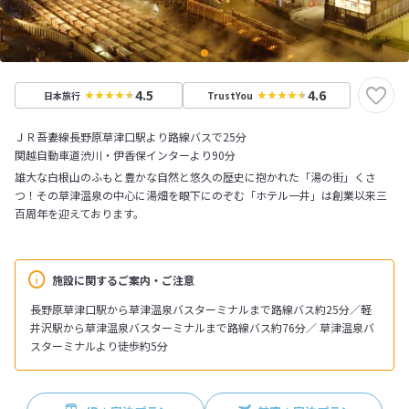
4.5
4.6
日本旅行
TrustYou
ＪＲ吾妻線長野原草津口駅より路線バスで25分
関越自動車道渋川・伊香保インターより90分
雄大な白根山のふもと豊かな自然と悠久の歴史に抱かれた「湯の街」くさ
つ！その草津温泉の中心に湯畑を眼下にのぞむ「ホテル一井」は創業以来三
百周年を迎えております。
施設に関するご案内・ご注意
長野原草津口駅から草津温泉バスターミナルまで路線バス約25分／軽
井沢駅から草津温泉バスターミナルまで路線バス約76分／ 草津温泉バ
スターミナルより徒歩約5分