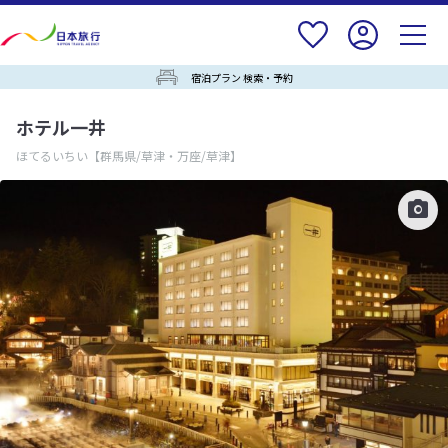
宿泊プラン 検索・予約
ホテル一井
ほてるいちい
【群馬県/草津・万座/草津】