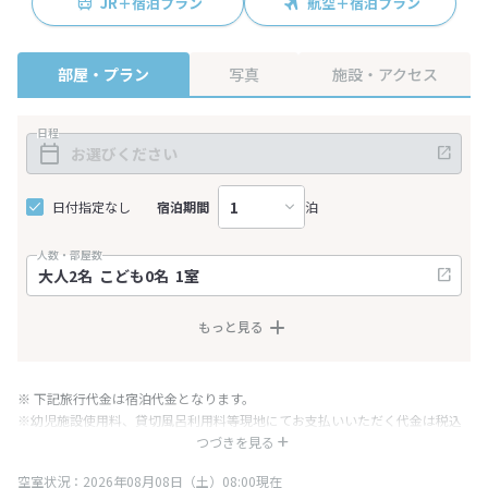
JR＋宿泊プラン
航空＋宿泊プラン
部屋・プラン
写真
施設・アクセス
日程
日付指定なし
宿泊期間
泊
人数・部屋数
もっと見る
※ 下記旅行代金は宿泊代金となります。
※幼児施設使用料、貸切風呂利用料等現地にてお支払いいただく代金は税込
み表記となりますが、消費税増税に伴い代金が一部変更となる場合がござい
つづきを見る
ます。
空室状況：2026年08月08日（土）08:00現在
※表示されている旅行代金・プラン内容は一定時間ごとに更新されます。最