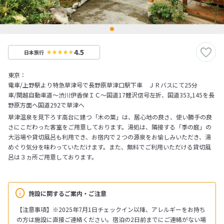
4.5
日本旅行
東京：
電車/上野駅より特急草津号で長野原草津口駅下車 ＪＲバスにて25分
車/関越自動車道～渋川伊香保ＩＣ～国道17鯉沢信号左折、国道353,145を長
野原方面へ国道292で草津へ
草津温泉を見下ろす高台に建つ「木の葉」は、居心地の良さ、使い勝手の良
さにこだわった客室をご用意しております。湯処は、隣接する「季の庭」の
大浴場や貸切風呂も利用でき、お宿内で２つの源泉をお愉しみいただき、湯
めぐり気分を味わっていただけます。また、無料でご利用いただける貸切風
呂は３ヵ所ご用意しております。
施設に関するご案内・ご注意
【注意事項】※2025年7月1日チェックイン以降、アレルギーをお持ち
の方は施設に直接ご連絡ください。宿泊の2日前までにご連絡がない場