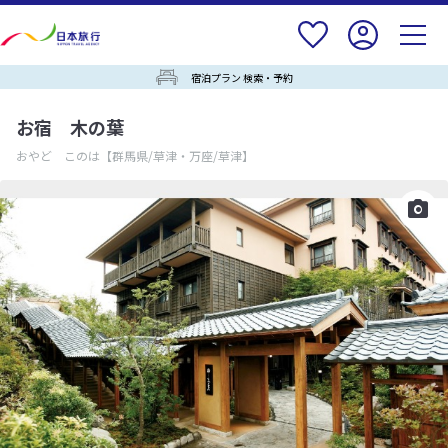
宿泊プラン 検索・予約
お宿 木の葉
おやど このは
【群馬県/草津・万座/草津】