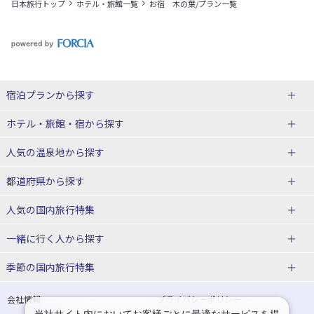
日本旅行トップ
ホテル・旅館一覧
お宿 木の葉/プラン一覧
宿泊プランから探す
北海道
ホテル・旅館・宿
から探す
東北
北海道ホテル・旅館
人気の温泉地
から探す
青森県
岩手県
北海道
都道府県から探す
宮城県
秋田県
青森県ホテル・旅館
岩手県ホテル・旅館
湯の川温泉(北海道)
定山渓温泉(北海道)
人気の国内旅行特集
山形県
福島県
宮城県ホテル・旅館
秋田県ホテル・旅館
十勝川温泉(北海道)
阿寒湖温泉(北海道)
北海道旅行・ツアー
東京ディズニーリゾート®への旅
ユニバーサル・スタジオ・ジャパ
一緒に行く人
から探す
ンへの旅
関東
山形県ホテル・旅館
福島県ホテル・旅館
洞爺湖温泉(北海道)
川湯温泉(北海道)
東北
一人旅 国内版
家族・子連れ旅行 国内版
季節の国内旅行特集
温泉旅行
日帰り旅行
東京都
神奈川県
層雲峡温泉(北海道)
知床温泉(北海道)
青森旅行・ツアー
岩手旅行・ツアー
カップル・夫婦旅行 国内版
女子旅 国内版
桜・お花見特集
ゴールデンウィーク（GW）の国内
会社情報
プライバシーポリシー
旅行
当社サイト内においてお客様ごとに最適なサービスを提