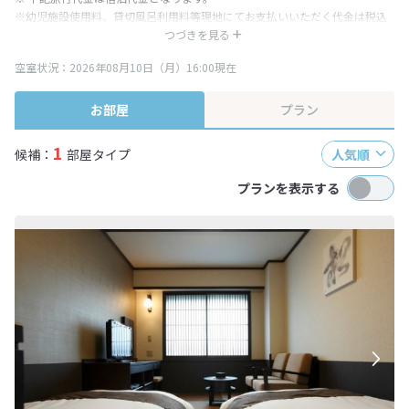
※幼児施設使用料、貸切風呂利用料等現地にてお支払いいただく代金は税込
み表記となりますが、消費税増税に伴い代金が一部変更となる場合がござい
つづきを見る
ます。
空室状況：2026年08月10日（月）16:00現在
※表示されている旅行代金・プラン内容は一定時間ごとに更新されます。最
終確認画面でご確認ください。
お部屋
プラン
1
候補：
部屋タイプ
人気順
プランを表示する