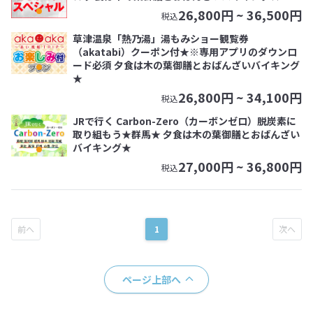
26,800
円 ~
36,500
円
税込
草津温泉「熱乃湯」湯もみショー観覧券
（akatabi）クーポン付★※専用アプリのダウンロ
ード必須 夕食は木の葉御膳とおばんざいバイキング
★
26,800
円 ~
34,100
円
税込
JRで行く Carbon-Zero（カーボンゼロ）脱炭素に
取り組もう★群馬★ 夕食は木の葉御膳とおばんざい
バイキング★
27,000
円 ~
36,800
円
税込
1
ページ上部へ