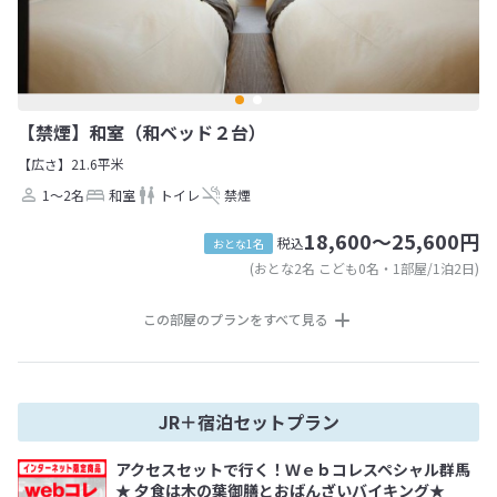
【禁煙】和室（和ベッド２台）
【広さ】21.6平米
1～2名
和室
トイレ
禁煙
18,600～25,600円
税込
おとな1名
(おとな2名 こども0名・1部屋/1泊2日)
この部屋のプランをすべて見る
JR＋宿泊セットプラン
アクセスセットで行く！Ｗｅｂコレスペシャル群馬
★ 夕食は木の葉御膳とおばんざいバイキング★