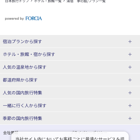
日本旅行トップ
ホテル・旅館一覧
湯宿 季の庭/プラン一覧
宿泊プランから探す
北海道
ホテル・旅館・宿
から探す
東北
北海道ホテル・旅館
人気の温泉地
から探す
青森県
岩手県
北海道
都道府県から探す
宮城県
秋田県
青森県ホテル・旅館
岩手県ホテル・旅館
湯の川温泉(北海道)
定山渓温泉(北海道)
人気の国内旅行特集
山形県
福島県
宮城県ホテル・旅館
秋田県ホテル・旅館
十勝川温泉(北海道)
阿寒湖温泉(北海道)
北海道旅行・ツアー
東京ディズニーリゾート®への旅
ユニバーサル・スタジオ・ジャパ
一緒に行く人
から探す
ンへの旅
関東
山形県ホテル・旅館
福島県ホテル・旅館
洞爺湖温泉(北海道)
川湯温泉(北海道)
東北
一人旅 国内版
家族・子連れ旅行 国内版
季節の国内旅行特集
温泉旅行
日帰り旅行
東京都
神奈川県
層雲峡温泉(北海道)
知床温泉(北海道)
青森旅行・ツアー
岩手旅行・ツアー
カップル・夫婦旅行 国内版
女子旅 国内版
桜・お花見特集
ゴールデンウィーク（GW）の国内
会社情報
プライバシーポリシー
旅行
当社サイト内においてお客様ごとに最適なサービスを提