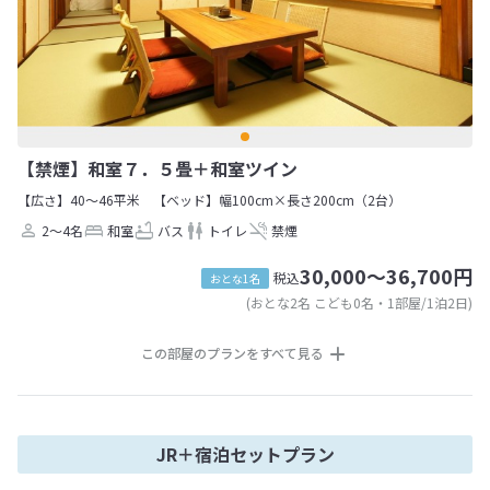
【禁煙】和室７．５畳＋和室ツイン
【広さ】40～46平米
【ベッド】幅100cm×長さ200cm（2台）
2～4名
和室
バス
トイレ
禁煙
30,000～36,700円
税込
おとな1名
(おとな2名 こども0名・1部屋/1泊2日)
この部屋のプランをすべて見る
JR＋宿泊セットプラン