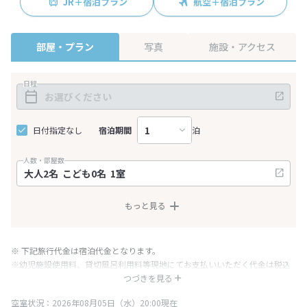
JR＋宿泊プラン
航空＋宿泊プラン
部屋・プラン
写真
施設・アクセス
日程
日付指定なし
宿泊期間
泊
人数・部屋数
もっと見る
※ 下記旅行代金は宿泊代金となります。
※幼児施設使用料、貸切風呂利用料等現地にてお支払いいただく代金は税込
み表記となりますが、消費税増税に伴い代金が一部変更となる場合がござい
つづきを見る
ます。
空室状況：2026年08月05日（水）20:00現在
※表示されている旅行代金・プラン内容は一定時間ごとに更新されます。最