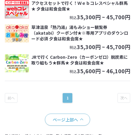
アクセスセットで行く！Ｗｅｂコレスペシャル群馬
★ 夕食は和食会席★
35,300
円 ~
45,700
円
税込
草津温泉「熱乃湯」湯もみショー観覧券
（akatabi）クーポン付★※専用アプリのダウンロ
ード必須 夕食は和食会席★
35,300
円 ~
45,700
円
税込
JRで行く Carbon-Zero（カーボンゼロ）脱炭素に
取り組もう★群馬★ 夕食は和食会席★
35,600
円 ~
46,100
円
税込
1
ページ上部へ