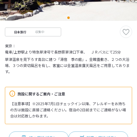
収集中
日本旅行
東京：
電車/上野駅より特急草津号で長野原草津口下車、 ＪＲバスにて25分
草津温泉を見下ろす高台に建つ「湯宿 季の庭」。全館畳敷き、２つの大浴
場、３つの貸切風呂を有し、客室には全室温泉露天風呂をご用意しておりま
す。
施設に関するご案内・ご注意
【注意事項】※2025年7月1日チェックイン以降、アレルギーをお持ち
の方は施設に直接ご連絡ください。宿泊の2日前までにご連絡がない場
合は対応致しかねます。