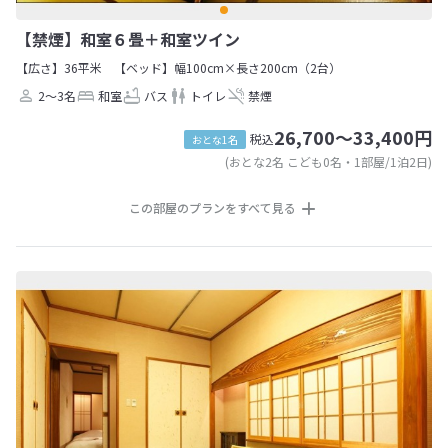
【禁煙】和室６畳＋和室ツイン
【広さ】36平米
【ベッド】幅100cm×長さ200cm（2台）
2～3名
和室
バス
トイレ
禁煙
26,700～33,400円
税込
おとな1名
(おとな2名 こども0名・1部屋/1泊2日)
この部屋のプランをすべて見る