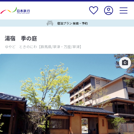
宿泊プラン 検索・予約
湯宿 季の庭
ゆやど ときのにわ
【群馬県/草津・万座/草津】