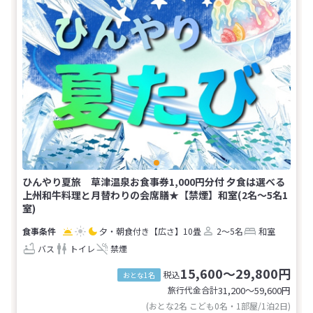
ひんやり夏旅 草津温泉お食事券1,000円分付 夕食は選べる
上州和牛料理と月替わりの会席膳★【禁煙】和室(2名～5名1
室)
夕・朝食付き
【広さ】10畳
2～5名
和室
バス
トイレ
禁煙
15,600～29,800円
税込
おとな1名
旅行代金合計
31,200〜59,600
円
(おとな2名 こども0名・1部屋/1泊2日)