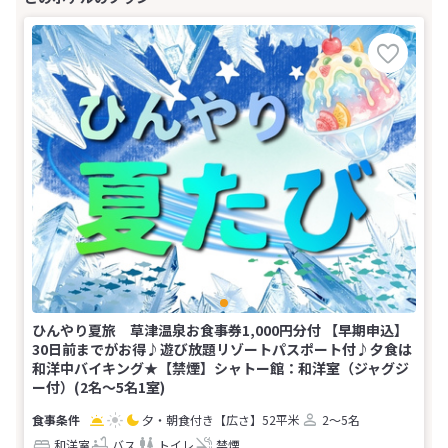
ひんやり夏旅 草津温泉お食事券1,000円分付 【早期申込】
30日前までがお得♪遊び放題リゾートパスポート付♪夕食は
和洋中バイキング★【禁煙】シャトー館：和洋室（ジャグジ
ー付）(2名～5名1室)
夕・朝食付き
【広さ】52平米
2～5名
和洋室
バス
トイレ
禁煙