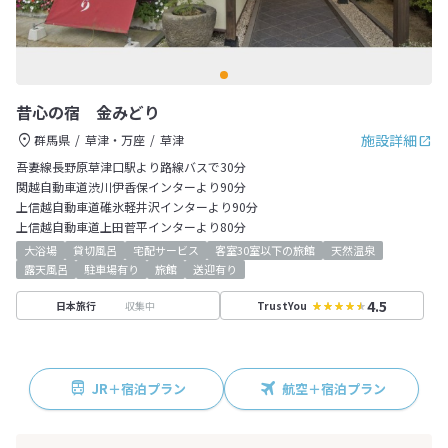
昔心の宿 金みどり
施設詳細
群馬県
草津・万座
草津
吾妻線長野原草津口駅より路線バスで30分
関越自動車道渋川伊香保インターより90分
上信越自動車道碓氷軽井沢インターより90分
上信越自動車道上田菅平インターより80分
大浴場
貸切風呂
宅配サービス
客室30室以下の旅館
天然温泉
露天風呂
駐車場有り
旅館
送迎有り
4.5
収集中
日本旅行
TrustYou
JR＋宿泊プラン
航空＋宿泊プラン