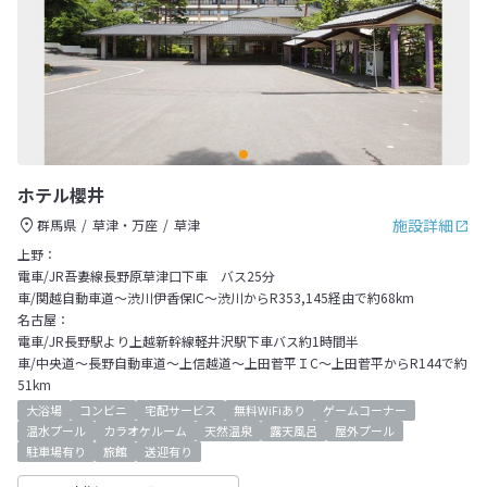
ホテル櫻井
施設詳細
群馬県
草津・万座
草津
上野：
電車/JR吾妻線長野原草津口下車 バス25分
車/関越自動車道～渋川伊香保IC～渋川からR353,145経由で約68km
名古屋：
電車/JR長野駅より上越新幹線軽井沢駅下車バス約1時間半
車/中央道～長野自動車道～上信越道～上田菅平ＩC～上田菅平からR144で約
51km
大浴場
コンビニ
宅配サービス
無料WiFiあり
ゲームコーナー
温水プール
カラオケルーム
天然温泉
露天風呂
屋外プール
駐車場有り
旅館
送迎有り