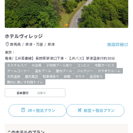
ホテルヴィレッジ
施設詳細
群馬県
草津・万座
草津
東京：
電車/【JR吾妻線】長野原草津口下車・【JRバス】草津温泉行約30分
エステ＆スパ
大浴場
子供用プール有り
コンビニ
宅配サービス
ゲームコーナー
温水プール
屋内プール
ジャグジー
カラオケルーム
天然温泉
露天風呂
駐車場有り
旅館
サウナ
送迎有り
館内に車いす利用トイレ
収集中
日本旅行
JR＋宿泊プラン
航空＋宿泊プラン