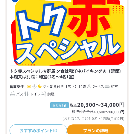
トク赤スペシャル★群馬 夕食は和洋中バイキング★〔禁煙〕
本館又は別館：和室(2名～4名1室)
夕・朝食付き
【広さ】10畳
2～4名
和室
バス
トイレ
禁煙
20,300～34,000円
税込
おとな1名
旅行代金合計
40,600〜68,000
円
(おとな2名 こども0名・1部屋/1泊2日)
おすすめポイント
プランの詳細