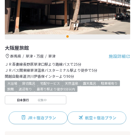
大阪屋旅館
施設詳細
群馬県
草津・万座
草津
ＪＲ吾妻線長野原草津口駅より路線バスで25分
ＪＲバス関東線草津温泉バスターミナル駅より徒歩で5分
関越自動車道渋川伊香保インターより90分
大浴場
貸切風呂
宅配サービス
天然温泉
露天風呂
駐車場有り
旅館
送迎有り
最寄り駅より徒歩5分以内
収集中
日本旅行
JR＋宿泊プラン
航空＋宿泊プラン