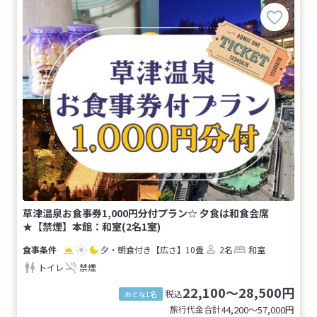
草津温泉お食事券1,000円分付プラン☆ 夕食は和食会席
★【禁煙】本館：和室(2名1室)
夕・朝食付き
【広さ】10畳
2名
和室
トイレ
禁煙
22,100～28,500円
税込
おとな1名
旅行代金合計
44,200〜57,000
円