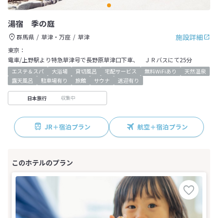
湯宿 季の庭
施設詳細
群馬県
草津・万座
草津
東京：
電車/上野駅より特急草津号で長野原草津口下車、 ＪＲバスにて25分
エステ＆スパ
大浴場
貸切風呂
宅配サービス
無料WiFiあり
天然温泉
露天風呂
駐車場有り
旅館
サウナ
送迎有り
収集中
日本旅行
JR＋宿泊プラン
航空＋宿泊プラン