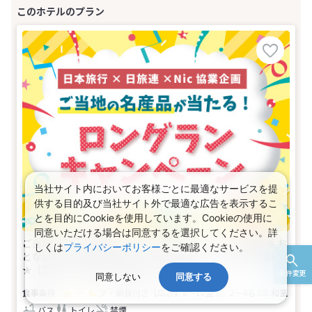
当社サイト内においてお客様ごとに最適なサービスを提
供する目的及び当社サイト外で最適な広告を表示するこ
とを目的にCookieを使用しています。Cookieの使用に
同意いただける場合は同意するを選択してください。詳
ご当地の名産品が当たる！ロングランキャンペーン★群馬 お
しくは
プライバシーポリシー
をご確認ください。
とな1名、こども1名以上からお申込みOK♪夕食は和食会席
★【禁煙】中屋敷：和室(2名～4名1室)
条件変更
同意しない
同意する
夕・朝食付き
【広さ】8～10畳
2～4名
和室
バス
トイレ
禁煙