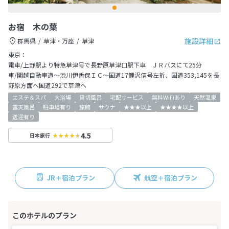
お宿 木の葉
施設詳細
群馬県
草津・万座
草津
東京：
電車/上野駅より特急草津号で長野原草津口駅下車 ＪＲバスにて25分
車/関越自動車道～渋川伊香保ＩＣ～国道17鯉沢信号左折、国道353,145を長
野原方面へ国道292で草津へ
エステ＆スパ
大浴場
貸切風呂
宅配サービス
無料WiFiあり
天然温泉
露天風呂
駐車場有り
旅館
サウナ
★★★以上
★★★★以上
送迎有り
4.5
日本旅行
JR＋宿泊プラン
航空＋宿泊プラン