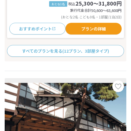
25,300～31,800円
税込
おとな1名
旅行代金合計
50,600〜63,600
円
(おとな2名 こども0名・1部屋/1泊2日)
おすすめポイント
プランの詳細
すべてのプランを見る
(12プラン、3部屋タイプ)