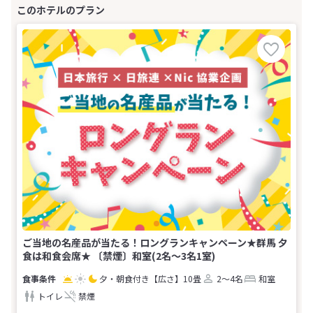
ご当地の名産品が当たる！ロングランキャンペーン★群馬 夕
食は和食会席★ 〔禁煙〕和室(2名～3名1室)
夕・朝食付き
【広さ】10畳
2～4名
和室
トイレ
禁煙