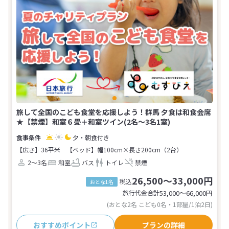
旅して全国のこども食堂を応援しよう！群馬 夕食は和食会席
★【禁煙】和室６畳＋和室ツイン(2名～3名1室)
夕・朝食付き
【広さ】36平米
【ベッド】幅100cm×長さ200cm（2台）
2～3名
和室
バス
トイレ
禁煙
26,500～33,000円
税込
おとな1名
旅行代金合計
53,000〜66,000
円
(おとな2名 こども0名・1部屋/1泊2日)
おすすめポイント
プランの詳細