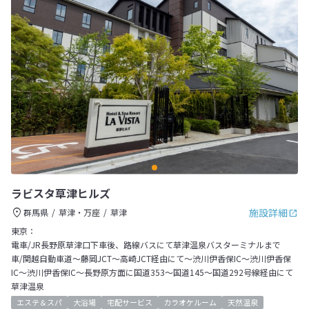
ラビスタ草津ヒルズ
施設詳細
群馬県
草津・万座
草津
東京：
電車/JR長野原草津口下車後、路線バスにて草津温泉バスターミナルまで
車/関越自動車道～藤岡JCT～高崎JCT経由にて～渋川伊香保IC～渋川伊香保
IC～渋川伊香保IC～長野原方面に国道353～国道145～国道292号線経由にて
草津温泉
エステ＆スパ
大浴場
宅配サービス
カラオケルーム
天然温泉