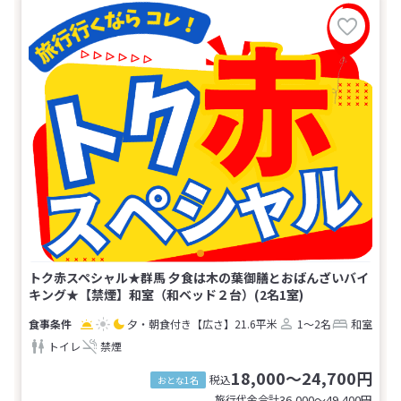
トク赤スペシャル★群馬 夕食は木の葉御膳とおばんざいバイ
キング★【禁煙】和室（和ベッド２台）(2名1室)
夕・朝食付き
【広さ】21.6平米
1～2名
和室
トイレ
禁煙
18,000～24,700円
税込
おとな1名
旅行代金合計
36,000〜49,400
円