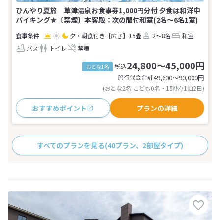
ひんやり夏旅 草津温泉お食事券1,000円分付 夕食は和洋中
バイキング★〔禁煙〕本客殿：次の間付和室(2名～6名1室)
夕・朝食付き
【広さ】15畳
2～8名
和室
バス
トイレ
禁煙
24,800～45,000円
税込
おとな1名
旅行代金合計
49,600〜90,000
円
(おとな2名 こども0名・1部屋/1泊2日)
おすすめポイント
プランの詳細
すべてのプランを見る
(40プラン、2部屋タイプ)