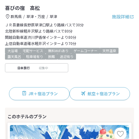
喜びの宿 高松
施設詳細
群馬県
草津・万座
草津
ＪＲ吾妻線長野原草津口駅より路線バスで30分
北陸新幹線軽井沢駅より路線バスで80分
関越自動車道渋川伊香保インターより80分
上信自動車道碓氷軽井沢インターより70分
大浴場
宅配サービス
無料WiFiあり
ゲームコーナー
天然温泉
露天風呂
駐車場有り
旅館
送迎有り
収集中
日本旅行
JR＋宿泊プラン
航空＋宿泊プラン