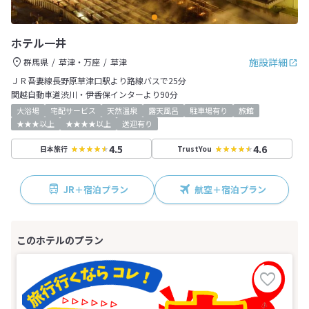
ホテル一井
施設詳細
群馬県
草津・万座
草津
ＪＲ吾妻線長野原草津口駅より路線バスで25分
関越自動車道渋川・伊香保インターより90分
大浴場
宅配サービス
天然温泉
露天風呂
駐車場有り
旅館
★★★以上
★★★★以上
送迎有り
4.5
4.6
日本旅行
TrustYou
JR＋宿泊プラン
航空＋宿泊プラン