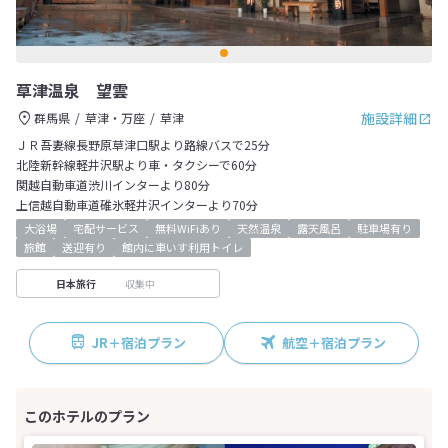
草津温泉 望雲
施設詳細
群馬県
草津・万座
草津
ＪＲ吾妻線長野原草津口駅より路線バスで25分
北陸新幹線軽井沢駅より車・タクシーで60分
関越自動車道渋川インターより80分
上信越自動車道碓氷軽井沢インターより70分
大浴場
宅配サービス
無料WiFiあり
天然温泉
露天風呂
駐車場有り
旅館
送迎有り
館内に車いす利用トイレ
収集中
日本旅行
JR＋宿泊プラン
航空＋宿泊プラン