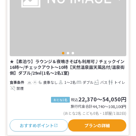
★【素泊り】ラウンジ＆夜鳴きそばも利用可♪チェックイン
16時～/チェックアウト～10時【天然温泉露天風呂付/温泉街
側】ダブル/29㎡(1名～2名1室)
食事なし
1～2名
ダブル
バス
トイレ
禁煙
22,370～54,050円
税込
おとな1名
旅行代金合計
44,740〜108,100
円
(おとな2名 こども0名・1部屋/1泊2日)
おすすめポイント
プランの詳細