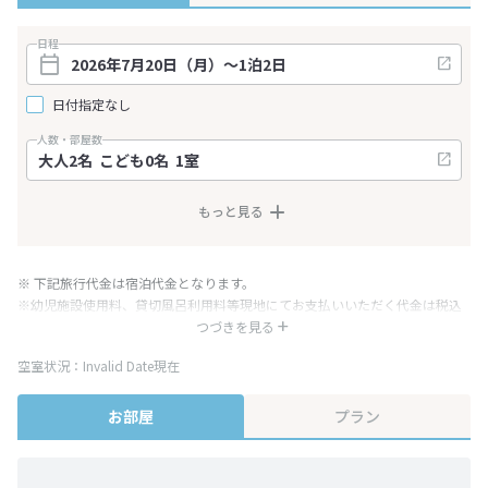
日程
日付指定なし
人数・部屋数
もっと見る
※ 下記旅行代金は宿泊代金となります。
※幼児施設使用料、貸切風呂利用料等現地にてお支払いいただく代金は税込
み表記となりますが、消費税増税に伴い代金が一部変更となる場合がござい
つづきを見る
ます。
空室状況：Invalid Date現在
※表示されている旅行代金・プラン内容は一定時間ごとに更新されます。最
終確認画面でご確認ください。
お部屋
プラン