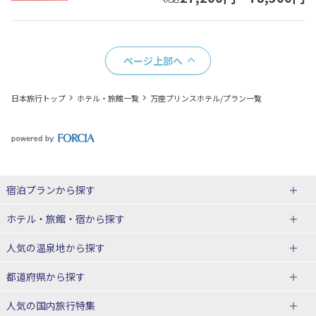
ページ上部へ
日本旅行トップ
ホテル・旅館一覧
万座プリンスホテル/プラン一覧
宿泊プランから探す
北海道
ホテル・旅館・宿
から探す
東北
北海道ホテル・旅館
人気の温泉地
から探す
青森県
岩手県
北海道
都道府県から探す
宮城県
秋田県
青森県ホテル・旅館
岩手県ホテル・旅館
湯の川温泉(北海道)
定山渓温泉(北海道)
人気の国内旅行特集