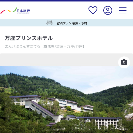
宿泊プラン 検索・予約
万座プリンスホテル
まんざぷりんすほてる
【群馬県/草津・万座/万座】