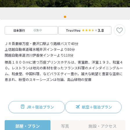
3.8
収集中
日本旅行
TrustYou
ＪＲ吾妻線万座・鹿沢口駅より路線バスで40分
上信越自動車道碓氷軽井沢インターより80分
関越自動車道渋川伊香保インターより110分
標高１８００ｍに建つ万座プリンスホテルは、客室数、洋室１９３、和室４
０。レストランは地元の素材を使ったフランス料理のメインダイニングルー
ム、和食堂、中国料理、などバラエティー豊か。雄大な眺望と豊富な温泉に
恵まれ、粉雪のスキーシーズンは勿論、高山植物の宝庫
JR＋宿泊プラン
航空＋宿泊プラン
部屋・プラン
写真
施設・アクセス