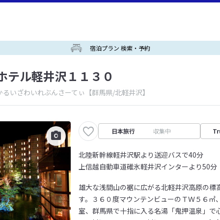
宿泊プラン 検索・予約
ホテル軽井沢１１３０
かるいざわいれぶんさーてぃ
【群馬県/北軽井沢】
日本旅行
収集中
Tr
北陸新幹線軽井沢駅より送迎バスで40分
上信越自動車道碓氷軽井沢インターより50分
雄大な浅間山の裾に広がる北軽井沢高原の標
す。３６０度マウンテンビューのＴＷ５６㎡
室、群馬県で十指に入る名湯「鬼押温泉」で