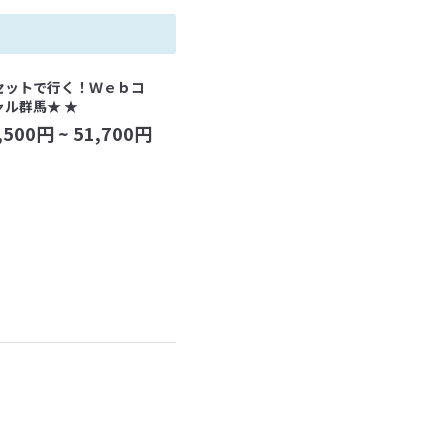
セットで行く！Ｗｅｂコ
ャル群馬★ ★
,500
円 ~
51,700
円