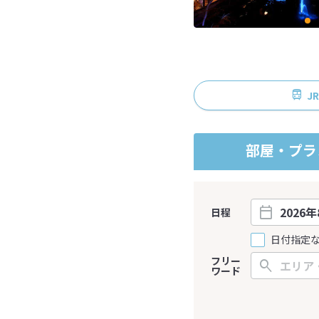
J
部屋・プラ
日程
日付指定
フリー
ワード