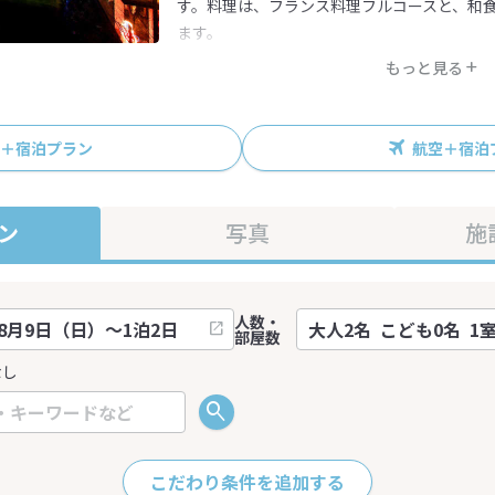
す。料理は、フランス料理フルコースと、和
ます。
もっと見る
R＋宿泊プラン
航空＋宿泊
ン
写真
施
人数・
部屋数
なし
こだわり条件を追加する