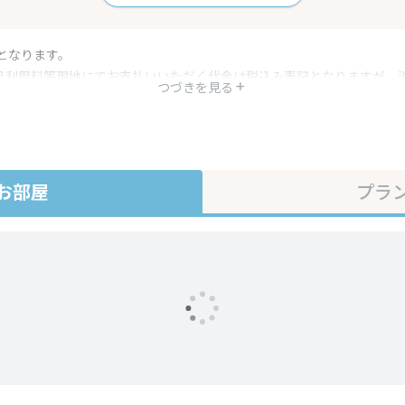
となります。
呂利用料等現地にてお支払いいただく代金は税込み表記となりますが、
つづきを見る
す。
・プラン内容は一定時間ごとに更新されます。最終確認画面でご確認く
在
お部屋
プラ