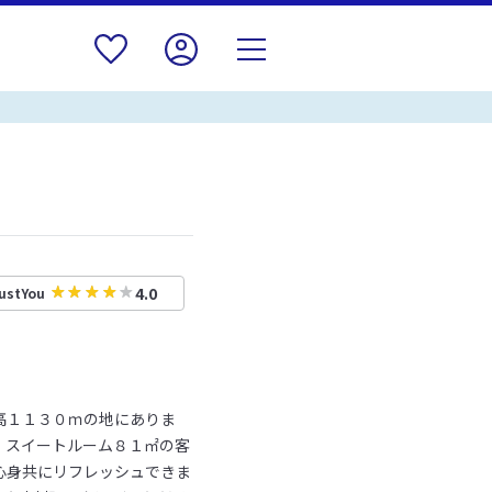
4.0
ustYou
高１１３０ｍの地にありま
、スイートルーム８１㎡の客
心身共にリフレッシュできま