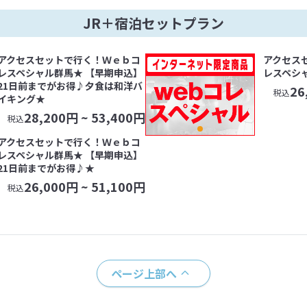
JR＋宿泊セットプラン
アクセスセットで行く！Ｗｅｂコ
アクセス
レスペシャル群馬★ 【早期申込】
レスペシ
21日前までがお得♪夕食は和洋バ
26
税込
イキング★
28,200
円 ~
53,400
円
税込
アクセスセットで行く！Ｗｅｂコ
レスペシャル群馬★ 【早期申込】
21日前までがお得♪★
26,000
円 ~
51,100
円
税込
ページ上部へ