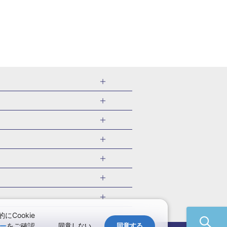
千葉県
茨城県
岐阜県
愛知県
・旅館
愛媛県
中国
ル・旅館
北海道)
鹿児島県
沖縄県
・旅館
やま温泉(山形)
ツアー
ル・旅館
福井)
関東
千葉旅行・ツアー
・旅館
四万温泉(群馬)
福井旅行・ツアー
館
熱川温泉(静岡)
 国内版
ツアー
・旅館
部温泉(山梨)
兵庫旅行・ツアー
国内旅行
Cookie
・旅館
関西
ー
をご確認
同意しない
同意する