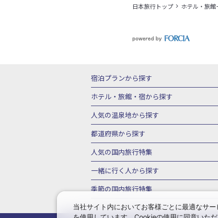
日本旅行トップ
ホテル・旅館
宿泊プランから探す
北海道
東北
青森県
岩手県
宮城
ホテル・旅館・宿
から探す
栃木県
群馬県
北陸
富山県
石川
北海道ホテル・旅館
青森県ホテ
人気の温泉地
から探す
三重県
近畿
滋賀県
京都府
大阪
山形県ホテル・旅館
福島県ホテル・旅
北海道
湯の川温泉(北海道)
定山渓温
都道府県から探す
岡山県
広島県
鳥取県
島根県
山
千葉県ホテル・旅館
茨城県ホテル・旅
川湯温泉(北海道)
層雲峡温泉(北海道)
北海道旅行・ツアー
東北
青
人気の国内旅行特集
石川県ホテル・旅館
福井県ホテル・旅
鳴子温泉(宮城)
秋保温泉(宮城)
飯坂
山形旅行・ツアー
福島旅行・ツアー
静岡県ホテル・旅館
岐阜県ホテル・旅
東京ディズニーリゾート®への旅
ユニ
一緒に行く人
から探す
鬼怒川温泉(栃木)
川治温泉(栃木)
湯
茨城旅行・ツアー
栃木旅行・ツアー
京都府ホテル・旅館
大阪府ホテル・旅
伊豆箱根
箱根湯本温泉(神奈川)
強羅
一人旅 国内版
家族・子連れ旅行 国内
季節の国内旅行特集
甲信越
山梨旅行・ツアー
新潟旅行・
徳島県ホテル・旅館
高知県ホテル・旅
堂ヶ島温泉(静岡)
甲信越
河口湖温泉(
愛知旅行・ツアー
三重旅行・ツアー
桜・お花見特集
ゴールデンウィーク（
当社サイト内においてお客様ごとに最適なサービ
広島県ホテル・旅館
鳥取県ホテル・旅
白骨温泉(長野)
湯田中渋温泉(長野)
を使用しています。Cookieの使用に同意い