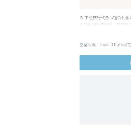
※ 下記旅行代金は宿泊代金
※幼児施設使用料、貸切風
変更となる場合がございま
※表示されている旅行代金
空室状況：Invalid Date現