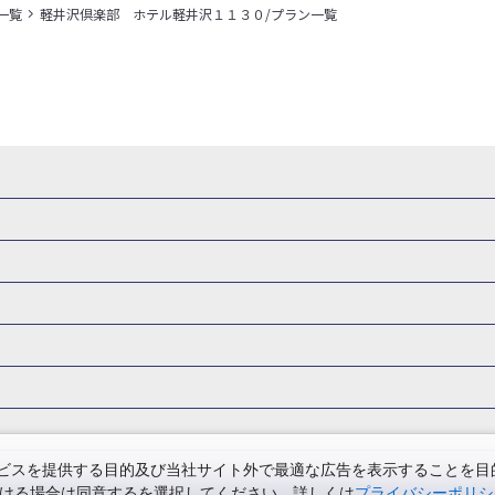
一覧
軽井沢倶楽部 ホテル軽井沢１１３０/プラン一覧
県
秋田県
山形県
福島県
関東
東京都
神奈川県
埼玉県
県
福井県
甲信越
山梨県
新潟県
長野県
東海
静岡県
ル・旅館
岩手県ホテル・旅館
宮城県ホテル・旅館
秋田県ホテル
府
兵庫県
奈良県
和歌山県
四国
徳島県
高知県
香川県
館
東京都ホテル・旅館
神奈川県ホテル・旅館
埼玉県ホテ
泉(北海道)
十勝川温泉(北海道)
阿寒湖温泉(北海道)
洞爺湖温泉(
口県
九州
福岡県
佐賀県
長崎県
熊本県
大分県
宮崎県
館
栃木県ホテル・旅館
群馬県ホテル・旅館
富山県ホテル
知床温泉(北海道)
東北
花巻温泉(岩手)
蔵王温泉(山形)
かみの
森旅行・ツアー
岩手旅行・ツアー
宮城旅行・ツアー
秋田旅行・
館
山梨県ホテル・旅館
新潟県ホテル・旅館
長野県ホテ
温泉(福島)
北陸
和倉温泉(石川)
宇奈月温泉(富山)
あわら温泉(
関東
東京旅行・ツアー
神奈川旅行・ツアー
埼玉旅行・ツアー
館
愛知県ホテル・旅館
三重県ホテル・旅館
滋賀県ホテル
バーサル・スタジオ・ジャパンへの旅
温泉旅行
日帰り旅行
西川温泉(栃木)
草津温泉(群馬)
万座温泉(群馬)
伊香保温泉(群馬)
群馬旅行・ツアー
北陸
富山旅行・ツアー
石川旅行・ツアー
館
兵庫県ホテル・旅館
奈良県ホテル・旅館
和歌山県ホテル・旅
温泉(神奈川)
湯河原温泉(神奈川)
熱海温泉(静岡)
伊東温泉(静岡)
版
カップル・夫婦旅行 国内版
女子旅 国内版
卒業旅行・学生旅行
ツアー
長野旅行・ツアー
東海
静岡旅行・ツアー
岐阜旅行・
館
香川県ホテル・旅館
愛媛県ホテル・旅館
岡山県ホテル
山梨)
富士山石和温泉(山梨)
西山温泉(山梨)
瀬波温泉(新潟)
下
関西
滋賀旅行・ツアー
京都旅行・ツアー
大阪旅行・ツアー
GW）の国内旅行
夏休み・お盆の国内旅行
7月の国内旅行
8月の
スを提供する目的及び当社サイト外で最適な広告を表示することを目的に
館
島根県ホテル・旅館
山口県ホテル・旅館
福岡県ホテル
昼神温泉(長野)
東海
浜名湖かんざんじ温泉(静岡)
下呂温泉(岐阜)
ただける場合は同意するを選択してください。詳しくは
プライバシーポリシ