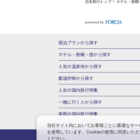
日本旅行トップ
ホテル・旅館
宿泊プランから探す
北海道
東北
青森県
岩手県
宮城
ホテル・旅館・宿
から探す
栃木県
群馬県
北陸
富山県
石川
北海道ホテル・旅館
青森県ホテ
人気の温泉地
から探す
三重県
近畿
滋賀県
京都府
大阪
山形県ホテル・旅館
福島県ホテル・旅
北海道
湯の川温泉(北海道)
定山渓温
都道府県から探す
岡山県
広島県
鳥取県
島根県
山
千葉県ホテル・旅館
茨城県ホテル・旅
川湯温泉(北海道)
層雲峡温泉(北海道)
北海道旅行・ツアー
東北
青
人気の国内旅行特集
石川県ホテル・旅館
福井県ホテル・旅
鳴子温泉(宮城)
秋保温泉(宮城)
飯坂
山形旅行・ツアー
福島旅行・ツアー
静岡県ホテル・旅館
岐阜県ホテル・旅
東京ディズニーリゾート®への旅
ユニ
一緒に行く人
から探す
鬼怒川温泉(栃木)
川治温泉(栃木)
湯
茨城旅行・ツアー
栃木旅行・ツアー
京都府ホテル・旅館
大阪府ホテル・旅
伊豆箱根
箱根湯本温泉(神奈川)
強羅
一人旅 国内版
家族・子連れ旅行 国内
季節の国内旅行特集
甲信越
山梨旅行・ツアー
新潟旅行・
徳島県ホテル・旅館
高知県ホテル・旅
堂ヶ島温泉(静岡)
甲信越
河口湖温泉(
愛知旅行・ツアー
三重旅行・ツアー
桜・お花見特集
ゴールデンウィーク（
当社サイト内においてお客様ごとに最適なサービ
広島県ホテル・旅館
鳥取県ホテル・旅
白骨温泉(長野)
湯田中渋温泉(長野)
を使用しています。Cookieの使用に同意い
奈良旅行・ツアー
和歌山旅行・ツアー
9月の国内旅行
10月の国内旅行
11
佐賀県ホテル・旅館
長崎県ホテル・旅
有馬温泉(兵庫)
城崎温泉(兵庫)
湯村
ください。
会社情報
プライバシーポリシー
旅行業登録