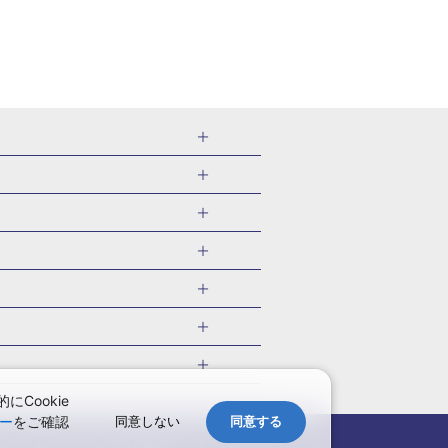
千葉県
茨城県
岐阜県
愛知県
・旅館
愛媛県
中国
ル・旅館
北海道)
鹿児島県
沖縄県
・旅館
やま温泉(山形)
ツアー
ル・旅館
福井)
関東
千葉旅行・ツアー
・旅館
四万温泉(群馬)
福井旅行・ツアー
館
熱川温泉(静岡)
 国内版
ツアー
・旅館
部温泉(山梨)
兵庫旅行・ツアー
国内旅行
Cookie
・旅館
関西
ー
をご確認
同意しない
同意する
愛媛旅行・ツアー
国内旅行
)
玉造温泉(島根)
システムメンテナンスの
お知らせ
サイトマップ