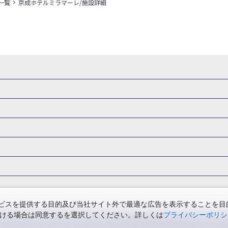
一覧
京成ホテルミラマーレ/施設詳細
県
秋田県
山形県
福島県
関東
東京都
神奈川県
埼玉県
県
福井県
甲信越
山梨県
新潟県
長野県
東海
静岡県
ル・旅館
岩手県ホテル・旅館
宮城県ホテル・旅館
秋田県ホテル
府
兵庫県
奈良県
和歌山県
四国
徳島県
高知県
香川県
館
東京都ホテル・旅館
神奈川県ホテル・旅館
埼玉県ホテ
泉(北海道)
十勝川温泉(北海道)
阿寒湖温泉(北海道)
洞爺湖温泉(
口県
九州
福岡県
佐賀県
長崎県
熊本県
大分県
宮崎県
館
栃木県ホテル・旅館
群馬県ホテル・旅館
富山県ホテル
知床温泉(北海道)
東北
花巻温泉(岩手)
蔵王温泉(山形)
かみの
森旅行・ツアー
岩手旅行・ツアー
宮城旅行・ツアー
秋田旅行・
館
山梨県ホテル・旅館
新潟県ホテル・旅館
長野県ホテ
温泉(福島)
北陸
和倉温泉(石川)
宇奈月温泉(富山)
あわら温泉(
関東
東京旅行・ツアー
神奈川旅行・ツアー
埼玉旅行・ツアー
館
愛知県ホテル・旅館
三重県ホテル・旅館
滋賀県ホテル
バーサル・スタジオ・ジャパンへの旅
温泉旅行
日帰り旅行
西川温泉(栃木)
草津温泉(群馬)
万座温泉(群馬)
伊香保温泉(群馬)
群馬旅行・ツアー
北陸
富山旅行・ツアー
石川旅行・ツアー
館
兵庫県ホテル・旅館
奈良県ホテル・旅館
和歌山県ホテル・旅
温泉(神奈川)
湯河原温泉(神奈川)
熱海温泉(静岡)
伊東温泉(静岡)
版
カップル・夫婦旅行 国内版
女子旅 国内版
卒業旅行・学生旅行
ツアー
長野旅行・ツアー
東海
静岡旅行・ツアー
岐阜旅行・
館
香川県ホテル・旅館
愛媛県ホテル・旅館
岡山県ホテル
山梨)
富士山石和温泉(山梨)
西山温泉(山梨)
瀬波温泉(新潟)
下
関西
滋賀旅行・ツアー
京都旅行・ツアー
大阪旅行・ツアー
GW）の国内旅行
夏休み・お盆の国内旅行
7月の国内旅行
8月の
スを提供する目的及び当社サイト外で最適な広告を表示することを目的に
館
島根県ホテル・旅館
山口県ホテル・旅館
福岡県ホテル
昼神温泉(長野)
東海
浜名湖かんざんじ温泉(静岡)
下呂温泉(岐阜)
ただける場合は同意するを選択してください。詳しくは
プライバシーポリシ
四国
徳島旅行・ツアー
高知旅行・ツアー
香川旅行・ツアー
月の国内旅行
紅葉旅行
クリスマスの国内旅行
年末年始・お正月の
館
熊本県ホテル・旅館
大分県ホテル・旅館
宮崎県ホテル・旅館
温泉(兵庫)
白浜温泉(和歌山)
中国
三朝温泉(鳥取)
皆生温泉(鳥取
票・約款
規約集
旅行条件書
商標について
ニュースリリース
採用情報