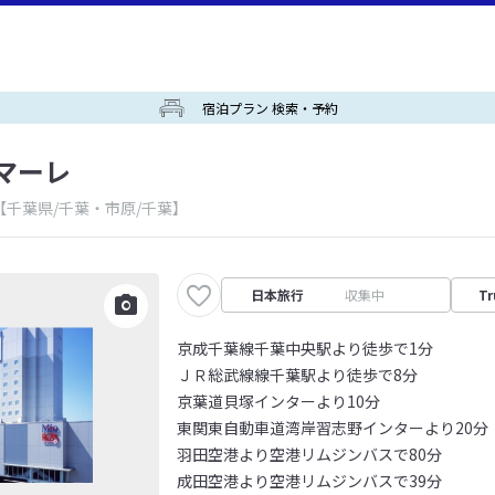
宿泊プラン 検索・予約
マーレ
【千葉県/千葉・市原/千葉】
日本旅行
収集中
Tr
京成千葉線千葉中央駅より徒歩で1分
ＪＲ総武線線千葉駅より徒歩で8分
京葉道貝塚インターより10分
東関東自動車道湾岸習志野インターより20分
羽田空港より空港リムジンバスで80分
成田空港より空港リムジンバスで39分