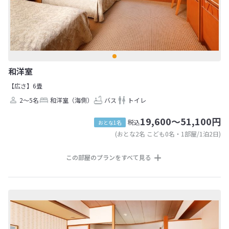
和洋室
【広さ】6畳
2～5名
和洋室（海側）
バス
トイレ
19,600～51,100円
税込
おとな1名
(おとな2名 こども0名・1部屋/1泊2日)
この部屋のプランをすべて見る