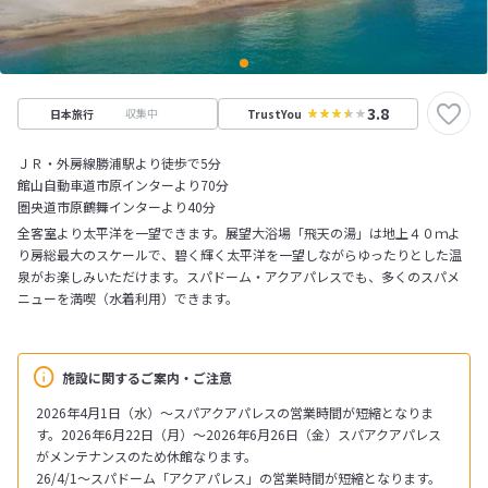
3.8
収集中
日本旅行
TrustYou
ＪＲ・外房線勝浦駅より徒歩で5分
館山自動車道市原インターより70分
圏央道市原鶴舞インターより40分
全客室より太平洋を一望できます。展望大浴場「飛天の湯」は地上４０ｍよ
り房総最大のスケールで、碧く輝く太平洋を一望しながらゆったりとした温
泉がお楽しみいただけます。スパドーム・アクアパレスでも、多くのスパメ
ニューを満喫（水着利用）できます。
施設に関するご案内・ご注意
2026年4月1日（水）～スパアクアパレスの営業時間が短縮となりま
す。2026年6月22日（月）～2026年6月26日（金）スパアクアパレス
がメンテナンスのため休館なります。
26/4/1～スパドーム「アクアパレス」の営業時間が短縮となります。