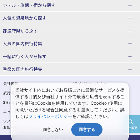
北海道
ホテル・旅館・宿
から探す
東北
北海道ホテル・旅館
人気の温泉地
から探す
青森県
岩手県
北海道
都道府県から探す
宮城県
秋田県
青森県ホテル・旅館
岩手県ホテル・旅館
湯の川温泉(北海道)
定山渓温泉(北海道)
人気の国内旅行特集
山形県
福島県
宮城県ホテル・旅館
秋田県ホテル・旅館
十勝川温泉(北海道)
阿寒湖温泉(北海道)
北海道旅行・ツアー
東京ディズニーリゾート®への旅
ユニバーサル・スタジオ・ジャパ
一緒に行く人
から探す
ンへの旅
関東
山形県ホテル・旅館
福島県ホテル・旅館
洞爺湖温泉(北海道)
川湯温泉(北海道)
東北
一人旅 国内版
家族・子連れ旅行 国内版
季節の国内旅行特集
温泉旅行
日帰り旅行
東京都
神奈川県
層雲峡温泉(北海道)
知床温泉(北海道)
青森旅行・ツアー
岩手旅行・ツアー
カップル・夫婦旅行 国内版
女子旅 国内版
桜・お花見特集
ゴールデンウィーク（GW）の国内
会社情報
プライバシーポリシー
旅行
当社サイト内においてお客様ごとに最適なサービスを提
埼玉県
千葉県
東京都ホテル・旅館
神奈川県ホテル・旅館
東北
旅行業登録票・約款
規約集
宮城旅行・ツアー
秋田旅行・ツアー
卒業旅行・学生旅行 国内版
供する目的及び当社サイト外で最適な広告を表示するこ
夏休み・お盆の国内旅行
7月の国内旅行
旅行条件書
商標について
とを目的にCookieを使用しています。Cookieの使用に
茨城県
栃木県
埼玉県ホテル・旅館
千葉県ホテル・旅館
花巻温泉(岩手)
蔵王温泉(山形)
山形旅行・ツアー
福島旅行・ツアー
同意いただける場合は同意するを選択してください。詳
ニュースリリース
採用情報
8月の国内旅行
9月の国内旅行
しくは
プライバシーポリシー
をご確認ください。
群馬県
茨城県ホテル・旅館
栃木県ホテル・旅館
かみのやま温泉(山形)
鳴子温泉(宮城)
関東
システムメンテナンスの
サイトマップ
10月の国内旅行
11月の国内旅行
お知らせ
条件変更
北陸
群馬県ホテル・旅館
同意しない
同意する
秋保温泉(宮城)
飯坂温泉(福島)
東京旅行・ツアー
神奈川旅行・ツアー
紅葉旅行
クリスマスの国内旅行