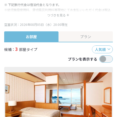
※ 下記旅行代金は宿泊代金となります。
※幼児施設使用料、貸切風呂利用料等現地にてお支払いいただく代金は税込
み表記となりますが、消費税増税に伴い代金が一部変更となる場合がござい
つづきを見る
ます。
空室状況：2026年08月05日（水）20:00現在
※表示されている旅行代金・プラン内容は一定時間ごとに更新されます。最
終確認画面でご確認ください。
お部屋
プラン
3
候補：
部屋タイプ
人気順
プランを表示する