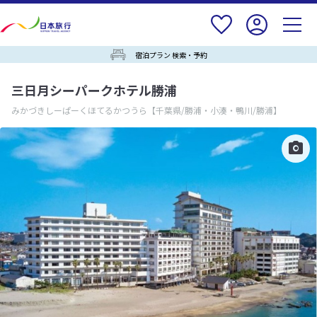
宿泊プラン 検索・予約
三日月シーパークホテル勝浦
みかづきしーぱーくほてるかつうら
【千葉県/勝浦・小湊・鴨川/勝浦】