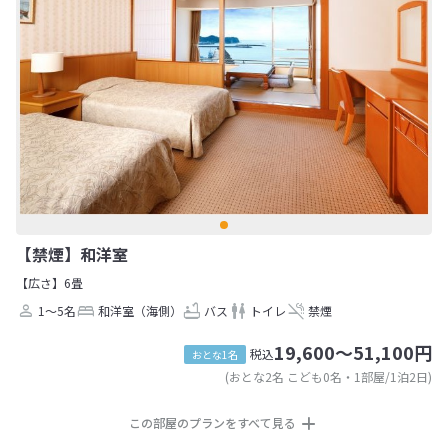
【禁煙】和洋室
【広さ】6畳
1～5名
和洋室（海側）
バス
トイレ
禁煙
19,600～51,100円
税込
おとな1名
(おとな2名 こども0名・1部屋/1泊2日)
この部屋のプランをすべて見る