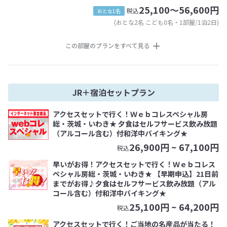
25,100～56,600円
税込
おとな1名
(おとな2名 こども0名・1部屋/1泊2日)
この部屋のプランをすべて見る
JR＋宿泊セットプラン
アクセスセットで行く！Ｗｅｂコレスペシャル房
総・茨城・いわき★ 夕食はセルフサービス飲み放題
（アルコール含む）付和洋中バイキング★
26,900
円 ~
67,100
円
税込
早いがお得！アクセスセットで行く！Ｗｅｂコレス
ペシャル房総・茨城・いわき★ 【早期申込】21日前
までがお得♪夕食はセルフサービス飲み放題（アル
コール含む）付和洋中バイキング★
25,100
円 ~
64,200
円
税込
アクセスセットで行く！ご当地の名産品が当たる！