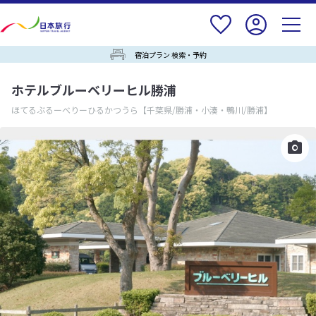
宿泊プラン 検索・予約
ホテルブルーベリーヒル勝浦
ほてるぶるーべりーひるかつうら
【千葉県/勝浦・小湊・鴨川/勝浦】