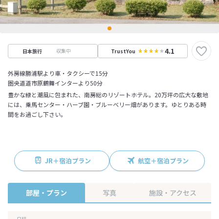
4.1
収集中
日本旅行
TrustYou
外房線勝浦駅より車・タクシーで15分
圏央道道市原鶴舞インターより50分
豊かな緑と潮風に包まれた、南房総のリゾートホテル。20万坪の広大な敷地
には、乗馬センター・ハーブ園・ブルーベリー畑があります。ゆとりある時
間をお過ごし下さい。
JR＋宿泊プラン
航空＋宿泊プラン
部屋・プラン
写真
施設・アクセス
日程