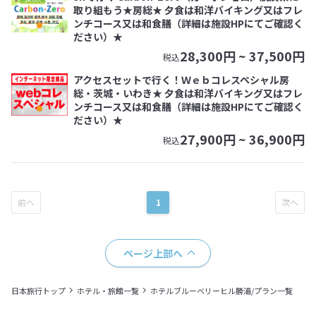
取り組もう★房総★ 夕食は和洋バイキング又はフレ
ンチコース又は和食膳（詳細は施設HPにてご確認く
ださい）★
28,300
円 ~
37,500
円
税込
アクセスセットで行く！Ｗｅｂコレスペシャル房
総・茨城・いわき★ 夕食は和洋バイキング又はフレ
ンチコース又は和食膳（詳細は施設HPにてご確認く
ださい）★
27,900
円 ~
36,900
円
税込
1
ページ上部へ
日本旅行トップ
ホテル・旅館一覧
ホテルブルーベリーヒル勝浦/プラン一覧